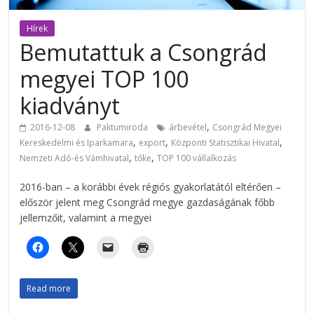
Hírek
Bemutattuk a Csongrád
megyei TOP 100
kiadványt
,
2016-12-08
Paktumiroda
árbevétel
Csongrád Megyei
,
,
,
Kereskedelmi és Iparkamara
export
Központi Statisztikai Hivatal
,
,
Nemzeti Adó-és Vámhivatal
tőke
TOP 100 vállalkozás
2016-ban – a korábbi évek régiós gyakorlatától eltérően –
először jelent meg Csongrád megye gazdaságának főbb
jellemzőit, valamint a megyei
Read more