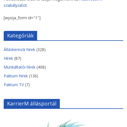
szabályzatot.
[wysija_form id="1"]
Kategóriák
Álláskeresői hírek
(328)
Hírek
(87)
Munkáltatói hírek
(408)
Paktum hírek
(136)
Paktum TV
(7)
KarrierM állásportál