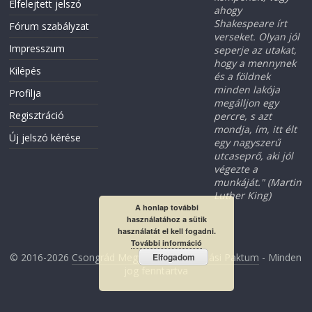
Elfelejtett jelszó
ahogy
Shakespeare írt
Fórum szabályzat
verseket. Olyan jól
Impresszum
seperje az utakat,
hogy a mennynek
Kilépés
és a földnek
minden lakója
Profilja
megálljon egy
Regisztráció
percre, s azt
mondja, ím, itt élt
Új jelszó kérése
egy nagyszerű
utcaseprő, aki jól
végezte a
munkáját." (Martin
Luther King)
A honlap további
használatához a sütik
használatát el kell fogadni.
További információ
© 2016-2026
Csongrád Megyei Foglalkoztatási Paktum
- Minden
Elfogadom
jog fenntartva