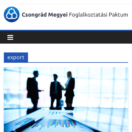
Csongrád
Megyei
Foglalkoztatási
export
Paktum