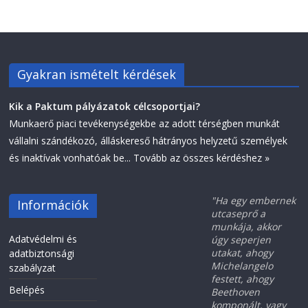
Gyakran ismételt kérdések
Kik a Paktum pályázatok célcsoportjai?
Munkaerő piaci tevékenységekbe az adott térségben munkát
vállalni szándékozó, álláskereső hátrányos helyzetű személyek
és inaktívak vonhatóak be...
Tovább az összes kérdéshez »
"Ha egy embernek
Információk
utcaseprő a
munkája, akkor
Adatvédelmi és
úgy seperjen
utakat, ahogy
adatbiztonsági
Michelangelo
szabályzat
festett, ahogy
Belépés
Beethoven
komponált, vagy