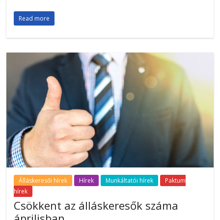
Read more
Álláskeresői hírek
Hírek
Munkáltatói hírek
Paktum
hírek
Csökkent az álláskeresők száma
áprilisban