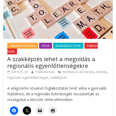
Álláskeresői hírek
Hírek
Munkáltatói hírek
Paktum
hírek
A szakképzés lehet a megoldás a
regionális egyenlőtlenségekre
,
,
2019-05-30
Paktumiroda
munkából való kiesés
oktatás
,
regionális egyenlőtlenségek
szakképzés
A világszerte növekvő foglalkoztatás teret adna a gyorsabb
fejlődésre, de a regionális különbségek visszatartják az
országokat a kitűzött célok elérésében