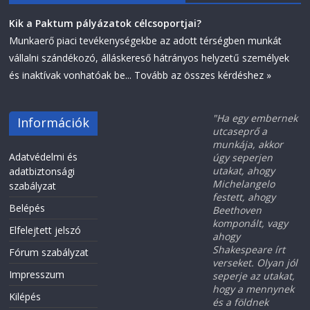
Kik a Paktum pályázatok célcsoportjai?
Munkaerő piaci tevékenységekbe az adott térségben munkát
vállalni szándékozó, álláskereső hátrányos helyzetű személyek
és inaktívak vonhatóak be...
Tovább az összes kérdéshez »
"Ha egy embernek
Információk
utcaseprő a
munkája, akkor
Adatvédelmi és
úgy seperjen
utakat, ahogy
adatbiztonsági
Michelangelo
szabályzat
festett, ahogy
Belépés
Beethoven
komponált, vagy
Elfelejtett jelszó
ahogy
Shakespeare írt
Fórum szabályzat
verseket. Olyan jól
Impresszum
seperje az utakat,
hogy a mennynek
Kilépés
és a földnek