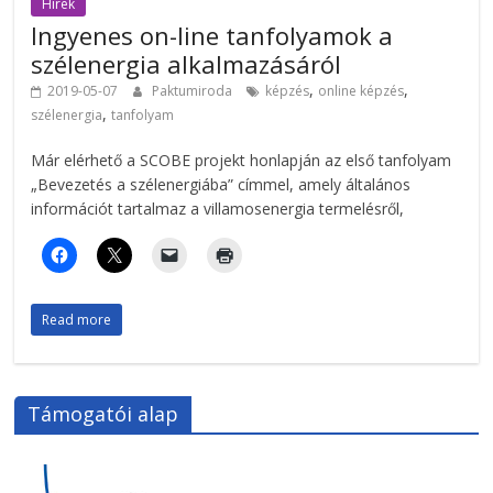
Hírek
Ingyenes on-line tanfolyamok a
szélenergia alkalmazásáról
,
,
2019-05-07
Paktumiroda
képzés
online képzés
,
szélenergia
tanfolyam
Már elérhető a SCOBE projekt honlapján az első tanfolyam
„Bevezetés a szélenergiába” címmel, amely általános
információt tartalmaz a villamosenergia termelésről,
Read more
Támogatói alap