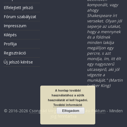
komponált, vagy
Elfelejtett jelszó
ahogy
Shakespeare írt
Fórum szabályzat
verseket. Olyan jól
Impresszum
seperje az utakat,
hogy a mennynek
Kilépés
és a földnek
minden lakója
Profilja
megálljon egy
Regisztráció
percre, s azt
mondja, ím, itt élt
Új jelszó kérése
egy nagyszerű
utcaseprő, aki jól
végezte a
munkáját." (Martin
Luther King)
A honlap további
használatához a sütik
használatát el kell fogadni.
További információ
© 2016-2026
Csongrád Megyei Foglalkoztatási Paktum
- Minden
Elfogadom
jog fenntartva