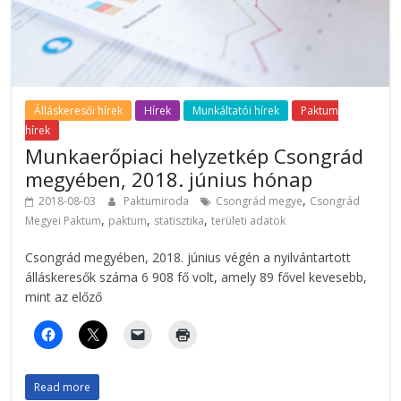
Álláskeresői hírek
Hírek
Munkáltatói hírek
Paktum
hírek
Munkaerőpiaci helyzetkép Csongrád
megyében, 2018. június hónap
,
2018-08-03
Paktumiroda
Csongrád megye
Csongrád
,
,
,
Megyei Paktum
paktum
statisztika
területi adatok
Csongrád megyében, 2018. június végén a nyilvántartott
álláskeresők száma 6 908 fő volt, amely 89 fővel kevesebb,
mint az előző
Read more