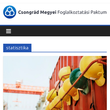
Csongrád
Megyei
Foglalkoztatási
statisztika
Paktum