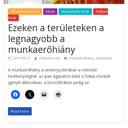
Álláskeresői hírek
Hírek
Munkáltatói hírek
Paktum
hírek
Ezeken a területeken a
legnagyobb a
munkaerőhiány
,
2019-06-21
Paktumiroda
munkaerőhiány
statisztika
A munkaerőhiány a versenyszférában a mérnöki
tevékenységnél, az ipari ágazaton belül a fizikai munkát
igénylő állásokban, a közszférában pedig az
Read more