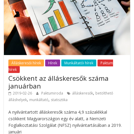
Álláskeresői hírek
Hírek
Munkáltatói hírek
Paktum
hírek
Csökkent az álláskeresők száma
januárban
,
2019-02-26
Paktumiroda
álláskeresők
betölthető
,
,
álláshelyek
munkáltató
statisztika
A nyilvántartott álláskeresők száma 4,9 százalékkal
csökkent Magyarországon egy év alatt, a Nemzeti
Foglalkoztatási Szolgálat (NFSZ) nyilvántartásában a 2019.
januári