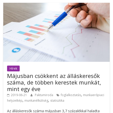
Hírek
Májusban csökkent az álláskeresők
száma, de többen kerestek munkát,
mint egy éve
,
2019-06-21
Paktumiroda
foglalkoztatás
munkaerőpiaci
,
,
helyzetkép
munkanélküliség
statisztika
Az álláskeresők száma májusban 3,7 százalékkal haladta