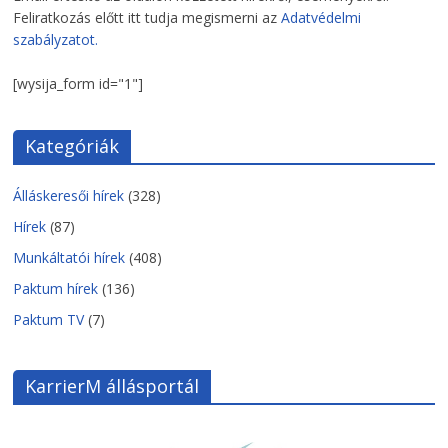
Feliratkozás előtt itt tudja megismerni az
Adatvédelmi
szabályzatot.
[wysija_form id="1"]
Kategóriák
Álláskeresői hírek
(328)
Hírek
(87)
Munkáltatói hírek
(408)
Paktum hírek
(136)
Paktum TV
(7)
KarrierM állásportál