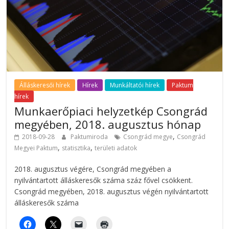
Álláskeresői hírek
Hírek
Munkáltatói hírek
Paktum
hírek
Munkaerőpiaci helyzetkép Csongrád
megyében, 2018. augusztus hónap
,
2018-09-28
Paktumiroda
Csongrád megye
Csongrád
,
,
Megyei Paktum
statisztika
területi adatok
2018. augusztus végére, Csongrád megyében a
nyilvántartott álláskeresők száma száz fővel csökkent.
Csongrád megyében, 2018. augusztus végén nyilvántartott
álláskeresők száma