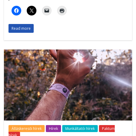
Read more
Álláskeresői hírek
Hírek
Munkáltatói hírek
Paktum
hírek