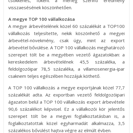
csökkenés, főként a mérleg szerinti eredmény
visszaesésének köszönhetően.
A megye TOP 100 vállalkozása
A megye árbevételének közel 60 százalékát a TOP100
vállalkozás teljesítette, nekik köszönhető a megyei
árbevétel-növekmény, csak úgy, mint az export
árbevétel bővülése. A TOP 100 vállalkozás meghatározó
szerepet tölt be a megyében vezető ágazatokban: a
kereskedelem árbevételének 45,5 százaléka, a
feldolgozóipar 78,5 százaléka, a villamosenergia-ipar
csaknem teljes egészében hozzájuk köthető.
A TOP 100 vállalkozás a megye exportjának közel 77,7
százalékát adta. Az exportban vezető feldolgozóipari
ágazaton belül a TOP 100 vállalkozás export árbevétele
90,6 százalékot képvisel. Ez a vállalkozói kör jelentős
szerepet tölt be a megyei foglalkoztatásban is, a
foglalkoztatottak közel egyharmadát alkalmazza, 3,5
százalékos bővülést hajtva végre az elmúlt évben.