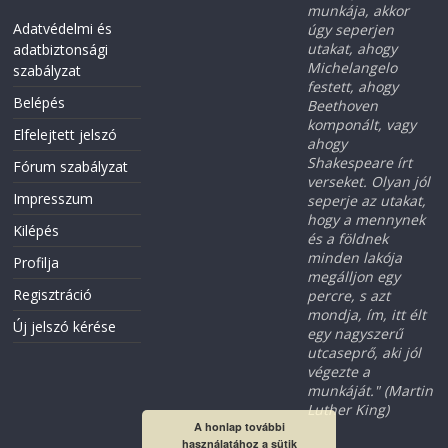
munkája, akkor
Adatvédelmi és
úgy seperjen
utakat, ahogy
adatbiztonsági
Michelangelo
szabályzat
festett, ahogy
Belépés
Beethoven
komponált, vagy
Elfelejtett jelszó
ahogy
Shakespeare írt
Fórum szabályzat
verseket. Olyan jól
Impresszum
seperje az utakat,
hogy a mennynek
Kilépés
és a földnek
minden lakója
Profilja
megálljon egy
Regisztráció
percre, s azt
mondja, ím, itt élt
Új jelszó kérése
egy nagyszerű
utcaseprő, aki jól
végezte a
munkáját." (Martin
Luther King)
A honlap további
használatához a sütik