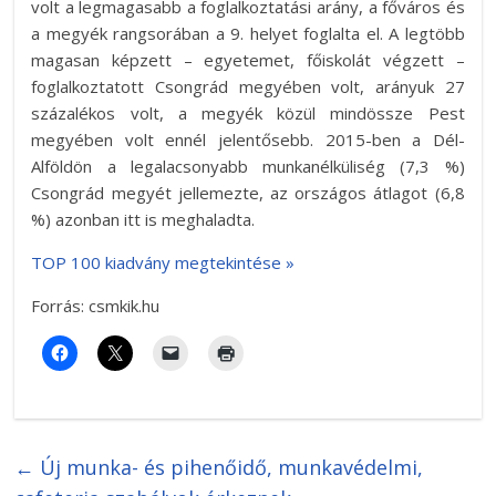
volt a legmagasabb a foglalkoztatási arány, a főváros és
a megyék rangsorában a 9. helyet foglalta el. A legtöbb
magasan képzett – egyetemet, főiskolát végzett –
foglalkoztatott Csongrád megyében volt, arányuk 27
százalékos volt, a megyék közül mindössze Pest
megyében volt ennél jelentősebb. 2015-ben a Dél-
Alföldön a legalacsonyabb munkanélküliség (7,3 %)
Csongrád megyét jellemezte, az országos átlagot (6,8
%) azonban itt is meghaladta.
TOP 100 kiadvány megtekintése »
Forrás: csmkik.hu
←
Új munka- és pihenőidő, munkavédelmi,