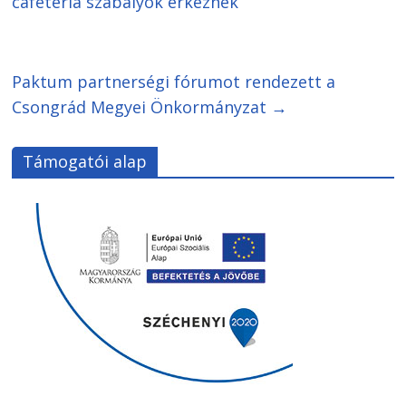
cafeteria szabályok érkeznek
Paktum partnerségi fórumot rendezett a
Csongrád Megyei Önkormányzat
→
Támogatói alap