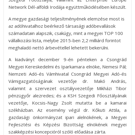
Network Dél-alföldi Irodája együttműködésében készült.
A megye gazdasági teljesítményének elemzése most is
az adóhivatalhoz beérkező társasági adóbevallások
számadatain alapszik, csakúgy, mint a megyei TOP 100
vállalkozási lista, melybe 2015-ben 2,2 milliárd forintot
meghaladó nettó árbevétellel lehetett bekerülni.
A kiadványt december 9-én pénteken a Csongrád
Megyei Kereskedelmi és Iparkamara elnöke, Nemesi Pál;
Nemzeti Adó-és Vámhivatal Csongrád Megyei Adó-és
Vámigazgatóságának vezetője dr. Makó András,
valamint a szervezet osztályvezetője Mikházi Tibor
pénzügyőr alezredes; és a KSH Szegedi Főosztályának
vezetője, Kocsis-Nagy Zsolt mutatta be a kamarai
székházban. Az esemény végül dr. Kőkuti Attila, a
gazdasági önkormányzat ipari alelnökének, a Megyei
Fejlesztési és Képzési Bizottság elnökének megyei
szakképzési koncepcióról szóló előadása zárta.