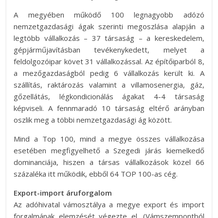
A megyében működő 100 legnagyobb adózó
nemzetgazdasági ágak szerinti megoszlása alapján a
legtöbb vállalkozás – 37 társaság – a kereskedelem,
gépjárműjavításban tevékenykedett, melyet a
feldolgozóipar követ 31 vállalkozással. Az építőiparból 8,
a mezőgazdaságból pedig 6 vállalkozás került ki. A
szállítás, raktározás valamint a villamosenergia, gáz,
gőzellátás, légkondicionálás ágakat 4-4 társaság
képviseli. A fennmaradó 10 társaság eltérő arányban
oszlik meg a többi nemzetgazdasági ág között.
Mind a Top 100, mind a megye összes vállalkozása
esetében megfigyelhető a Szegedi járás kiemelkedő
dominanciája, hiszen a társas vállalkozások közel 66
százaléka itt működik, ebből 64 TOP 100-as cég.
Export-import áruforgalom
Az adóhivatal vámosztálya a megye export és import
forgalmának elemzését végezte el. (Vámszempontból