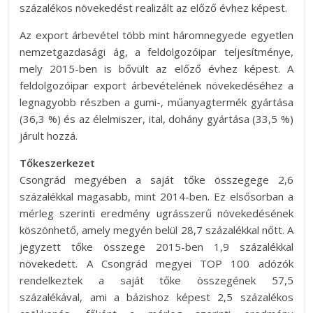
százalékos növekedést realizált az előző évhez képest.
Az export árbevétel több mint háromnegyede egyetlen
nemzetgazdasági ág, a feldolgozóipar teljesítménye,
mely 2015-ben is bővült az előző évhez képest. A
feldolgozóipar export árbevételének növekedéséhez a
legnagyobb részben a gumi-, műanyagtermék gyártása
(36,3 %) és az élelmiszer, ital, dohány gyártása (33,5 %)
járult hozzá.
Tőkeszerkezet
Csongrád megyében a saját tőke összegege 2,6
százalékkal magasabb, mint 2014-ben. Ez elsősorban a
mérleg szerinti eredmény ugrásszerű növekedésének
köszönhető, amely megyén belül 28,7 százalékkal nőtt. A
jegyzett tőke összege 2015-ben 1,9 százalékkal
növekedett. A Csongrád megyei TOP 100 adózók
rendelkeztek a saját tőke összegének 57,5
százalékával, ami a bázishoz képest 2,5 százalékos