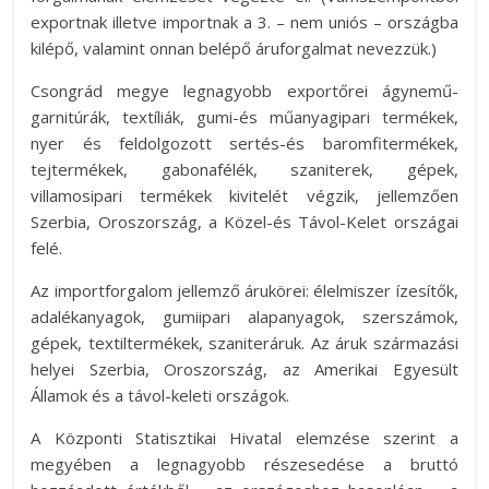
exportnak illetve importnak a 3. – nem uniós – országba
kilépő, valamint onnan belépő áruforgalmat nevezzük.)
Csongrád megye legnagyobb exportőrei ágynemű-
garnitúrák, textíliák, gumi-és műanyagipari termékek,
nyer és feldolgozott sertés-és baromfitermékek,
tejtermékek, gabonafélék, szaniterek, gépek,
villamosipari termékek kivitelét végzik, jellemzően
Szerbia, Oroszország, a Közel-és Távol-Kelet országai
felé.
Az importforgalom jellemző árukörei: élelmiszer ízesítők,
adalékanyagok, gumiipari alapanyagok, szerszámok,
gépek, textiltermékek, szaniteráruk. Az áruk származási
helyei Szerbia, Oroszország, az Amerikai Egyesült
Államok és a távol-keleti országok.
A Központi Statisztikai Hivatal elemzése szerint a
megyében a legnagyobb részesedése a bruttó