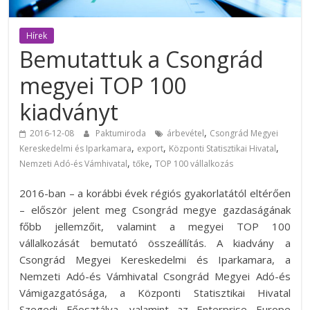
Hírek
Bemutattuk a Csongrád
megyei TOP 100
kiadványt
,
2016-12-08
Paktumiroda
árbevétel
Csongrád Megyei
,
,
,
Kereskedelmi és Iparkamara
export
Központi Statisztikai Hivatal
,
,
Nemzeti Adó-és Vámhivatal
tőke
TOP 100 vállalkozás
2016-ban – a korábbi évek régiós gyakorlatától eltérően
– először jelent meg Csongrád megye gazdaságának
főbb jellemzőit, valamint a megyei TOP 100
vállalkozását bemutató összeállítás. A kiadvány a
Csongrád Megyei Kereskedelmi és Iparkamara, a
Nemzeti Adó-és Vámhivatal Csongrád Megyei Adó-és
Vámigazgatósága, a Központi Statisztikai Hivatal
Szegedi Főosztálya, valamint az Enterprise Europe