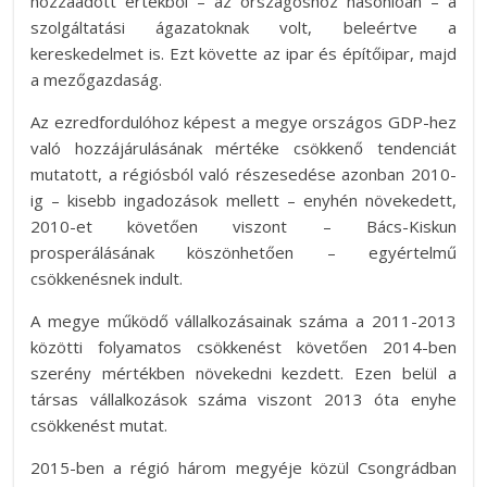
hozzáadott értékből – az országoshoz hasonlóan – a
szolgáltatási ágazatoknak volt, beleértve a
kereskedelmet is. Ezt követte az ipar és építőipar, majd
a mezőgazdaság.
Az ezredfordulóhoz képest a megye országos GDP-hez
való hozzájárulásának mértéke csökkenő tendenciát
mutatott, a régiósból való részesedése azonban 2010-
ig – kisebb ingadozások mellett – enyhén növekedett,
2010-et követően viszont – Bács-Kiskun
prosperálásának köszönhetően – egyértelmű
csökkenésnek indult.
A megye működő vállalkozásainak száma a 2011-2013
közötti folyamatos csökkenést követően 2014-ben
szerény mértékben növekedni kezdett. Ezen belül a
társas vállalkozások száma viszont 2013 óta enyhe
csökkenést mutat.
2015-ben a régió három megyéje közül Csongrádban