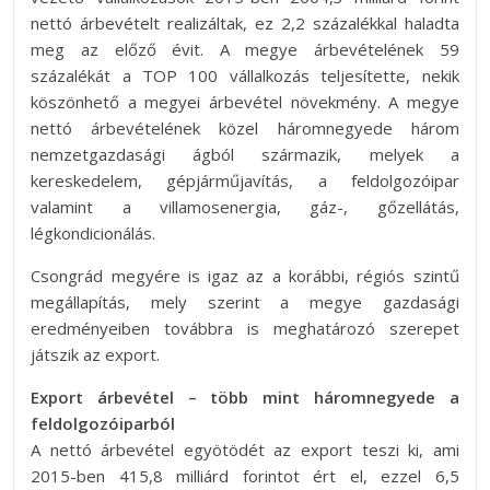
nettó árbevételt realizáltak, ez 2,2 százalékkal haladta
meg az előző évit. A megye árbevételének 59
százalékát a TOP 100 vállalkozás teljesítette, nekik
köszönhető a megyei árbevétel növekmény. A megye
nettó árbevételének közel háromnegyede három
nemzetgazdasági ágból származik, melyek a
kereskedelem, gépjárműjavítás, a feldolgozóipar
valamint a villamosenergia, gáz-, gőzellátás,
légkondicionálás.
Csongrád megyére is igaz az a korábbi, régiós szintű
megállapítás, mely szerint a megye gazdasági
eredményeiben továbbra is meghatározó szerepet
játszik az export.
Export árbevétel – több mint háromnegyede a
feldolgozóiparból
A nettó árbevétel egyötödét az export teszi ki, ami
2015-ben 415,8 milliárd forintot ért el, ezzel 6,5