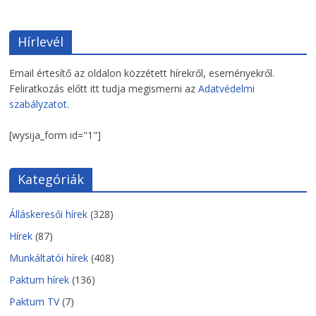
Hírlevél
Email értesítő az oldalon közzétett hírekről, eseményekről.
Feliratkozás előtt itt tudja megismerni az
Adatvédelmi
szabályzatot.
[wysija_form id="1"]
Kategóriák
Álláskeresői hírek
(328)
Hírek
(87)
Munkáltatói hírek
(408)
Paktum hírek
(136)
Paktum TV
(7)