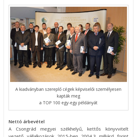
A kiadványban szereplő cégek képviselői személyesen
kapták meg
a TOP 100 egy-egy példányát
Nettó árbevétel
A Csongrád megyei székhelyű, kettős könyvvitelt
vezető vállalkozások 2015-ben 2004,3 milliárd forint