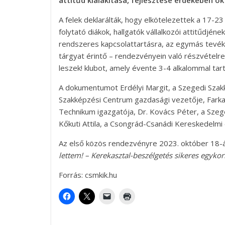
attitűd kialakítása, fejlesztése érdekében ok
A felek deklarálták, hogy elkötelezettek a 17-2
folytató diákok, hallgatók vállalkozói attitűdjén
rendszeres kapcsolattartásra, az egymás tevék
tárgyat érintő – rendezvényein való részvételr
leszek! klubot, amely évente 3-4 alkalommal tar
A dokumentumot Erdélyi Margit, a Szegedi Szak
Szakképzési Centrum gazdasági vezetője, Farka
Technikum igazgatója, Dr. Kovács Péter, a Sz
Kőkuti Attila, a Csongrád-Csanádi Kereskedelmi 
Az első közös rendezvényre 2023. október 18-
lettem! – Kerekasztal-beszélgetés sikeres egykor
Forrás: csmkik.hu