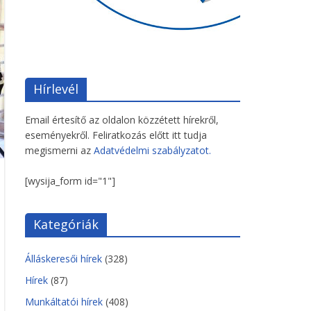
Hírlevél
Email értesítő az oldalon közzétett hírekről,
eseményekről. Feliratkozás előtt itt tudja
megismerni az
Adatvédelmi szabályzatot.
[wysija_form id="1"]
Kategóriák
Álláskeresői hírek
(328)
Hírek
(87)
Munkáltatói hírek
(408)