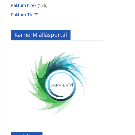
Paktum hírek
(136)
Paktum TV
(7)
KarrierM állásportál