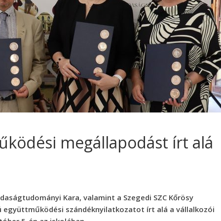
ködési megállapodást írt alá
aságtudományi Kara, valamint a Szegedi SZC Kőrösy
együttműködési szándéknyilatkozatot írt alá a vállalkozói