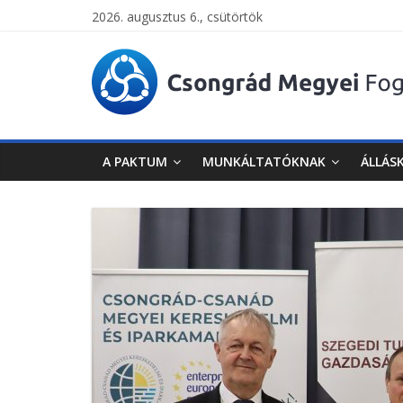
2026. augusztus 6., csütörtök
Csongrád
Megyei
Foglalkoztatási
A PAKTUM
MUNKÁLTATÓKNAK
ÁLLÁS
Paktum