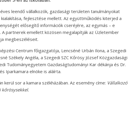
tóber 5-én az iskolában.
3 éves leendő vállalkozók, gazdasági területen tanulmányokat
ek kialakítása, fejlesztése mellett. Az együttműködés kiterjed a
enységét elősegítő információk cseréjére, az egymás – e
e. A partnerek emellett közösen megalapítják az Üzletember
tja megbeszéléseit.
képzési Centrum főigazgatója, Lencséné Urbán Ilona, a Szegedi
sné Székely Angéla, a Szegedi SZC Kőrösy József Közgazdasági
egedi Tudományegyetem Gazdaságtudományi Kar dékánja és Dr.
és Iparkamara elnöke is aláírta.
án kerül sor a kamara székházában. Az esemény címe:
Vállalkozó
i kőrösysekkel.