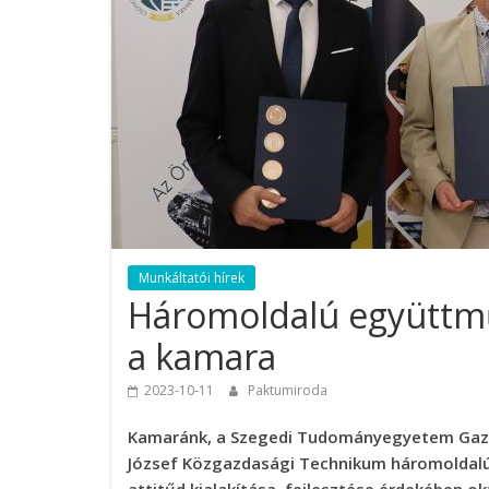
Munkáltatói hírek
Háromoldalú együttmű
a kamara
2023-10-11
Paktumiroda
Kamaránk, a Szegedi Tudományegyetem Gazd
József Közgazdasági Technikum háromoldalú 