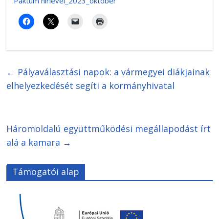
Paktum hírlevél_2023_október
←
Pályaválasztási napok: a vármegyei diákjainak
elhelyezkedését segíti a kormányhivatal
Háromoldalú együttműködési megállapodást írt
alá a kamara
→
Támogatói alap