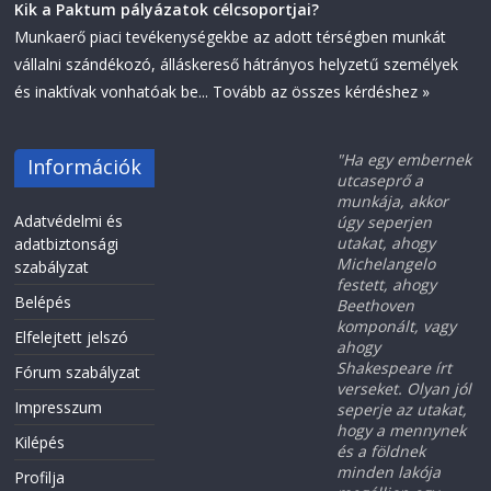
Kik a Paktum pályázatok célcsoportjai?
Munkaerő piaci tevékenységekbe az adott térségben munkát
vállalni szándékozó, álláskereső hátrányos helyzetű személyek
és inaktívak vonhatóak be...
Tovább az összes kérdéshez »
"Ha egy embernek
Információk
utcaseprő a
munkája, akkor
Adatvédelmi és
úgy seperjen
utakat, ahogy
adatbiztonsági
Michelangelo
szabályzat
festett, ahogy
Belépés
Beethoven
komponált, vagy
Elfelejtett jelszó
ahogy
Shakespeare írt
Fórum szabályzat
verseket. Olyan jól
Impresszum
seperje az utakat,
hogy a mennynek
Kilépés
és a földnek
minden lakója
Profilja