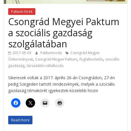
Paktum hírek
Csongrád Megyei Paktum
a szociális gazdaság
szolgálatában
2017-05-03
Paktumiroda
Csongrád Megyei
,
,
,
Önkormányzat
Csongrád Megyei Paktum
foglalkoztatás
szociális
,
gazdaság
társadalmi vállalkozás
Sikeresek voltak a 2017. április 26-án Csongrádon, 27-én
pedig Szegeden tartott rendezvények, melyek a szociális
gazdaság témakörét igyekeztek közelebb hozni
Read more