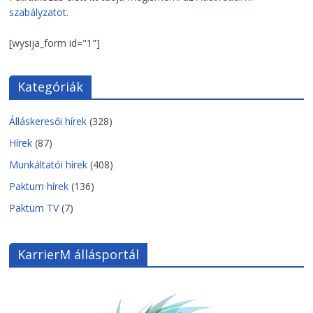
szabályzatot.
[wysija_form id="1"]
Kategóriák
Álláskeresői hírek
(328)
Hírek
(87)
Munkáltatói hírek
(408)
Paktum hírek
(136)
Paktum TV
(7)
KarrierM állásportál