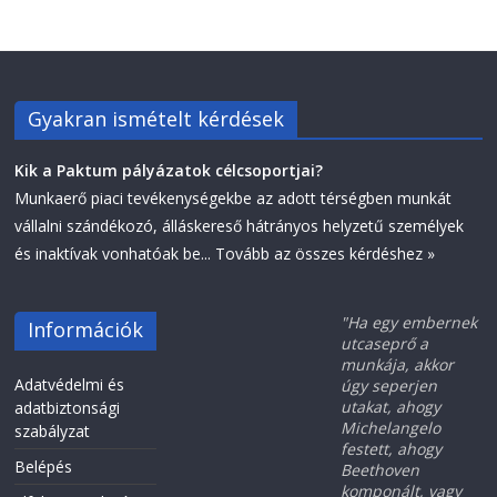
Gyakran ismételt kérdések
Kik a Paktum pályázatok célcsoportjai?
Munkaerő piaci tevékenységekbe az adott térségben munkát
vállalni szándékozó, álláskereső hátrányos helyzetű személyek
és inaktívak vonhatóak be...
Tovább az összes kérdéshez »
"Ha egy embernek
Információk
utcaseprő a
munkája, akkor
Adatvédelmi és
úgy seperjen
utakat, ahogy
adatbiztonsági
Michelangelo
szabályzat
festett, ahogy
Belépés
Beethoven
komponált, vagy