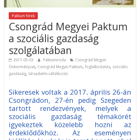
Paktum hírek
Csongrád Megyei Paktum
a szociális gazdaság
szolgálatában
2017-05-03
Paktumiroda
Csongrád Megyei
,
,
,
Önkormányzat
Csongrád Megyei Paktum
foglalkoztatás
szociális
,
gazdaság
társadalmi vállalkozás
Sikeresek voltak a 2017. április 26-án
Csongrádon, 27-én pedig Szegeden
tartott rendezvények, melyek a
szociális gazdaság témakörét
igyekeztek közelebb hozni az
érdeklődőkhöz. Az eseményen