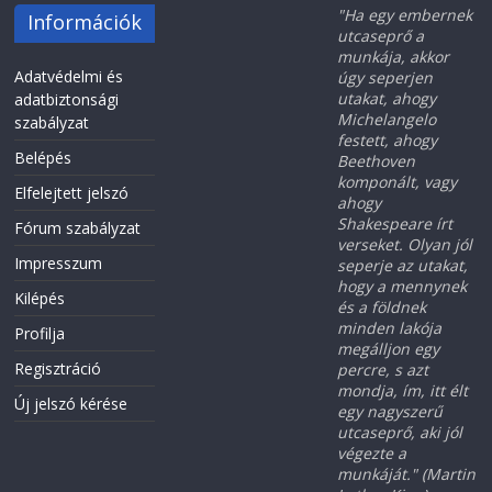
"Ha egy embernek
Információk
utcaseprő a
munkája, akkor
Adatvédelmi és
úgy seperjen
utakat, ahogy
adatbiztonsági
Michelangelo
szabályzat
festett, ahogy
Belépés
Beethoven
komponált, vagy
Elfelejtett jelszó
ahogy
Shakespeare írt
Fórum szabályzat
verseket. Olyan jól
Impresszum
seperje az utakat,
hogy a mennynek
Kilépés
és a földnek
minden lakója
Profilja
megálljon egy
Regisztráció
percre, s azt
mondja, ím, itt élt
Új jelszó kérése
egy nagyszerű
utcaseprő, aki jól
végezte a
munkáját." (Martin