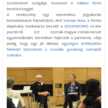
ösztönzését szolgálja, összesen
6 milliárd forint
keretösszeggel.
A rendezvény egy nemzetközi jógyakorlat
bemutatásával folytatódott, ahol
Szerepi Anna
, a Revita
Alapítvány munkatársa beszélt a
GOODWORKS on-line
piactérr
ől. Ezt osztrák-magyar-román-horvát
együttműködés keretében fejlesztik a partnerek, célja
pedig, hogy egy jól látható, e
gységes értékesítési
felületet biztosítson a szociális gazdaság szereplői
számára
.