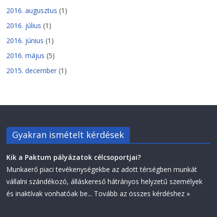
2016. augusztus
(1)
2016. július
(1)
2016. június
(1)
2016. május
(5)
2015. december
(1)
Gyakran ismételt kérdések
Kik a Paktum pályázatok célcsoportjai?
Munkaerő piaci tevékenységekbe az adott térségben munkát
vállalni szándékozó, álláskereső hátrányos helyzetű személyek
és inaktívak vonhatóak be...
Tovább az összes kérdéshez »