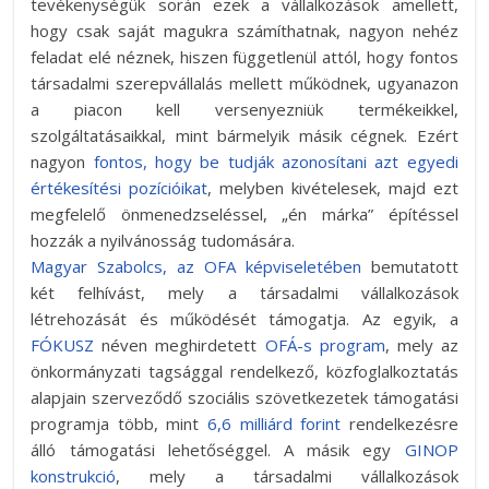
tevékenységük során ezek a vállalkozások amellett,
hogy csak saját magukra számíthatnak, nagyon nehéz
feladat elé néznek, hiszen függetlenül attól, hogy fontos
társadalmi szerepvállalás mellett működnek, ugyanazon
a piacon kell versenyezniük termékeikkel,
szolgáltatásaikkal, mint bármelyik másik cégnek. Ezért
nagyon
fontos, hogy be tudják azonosítani azt egyedi
értékesítési pozícióikat
, melyben kivételesek, majd ezt
megfelelő önmenedzseléssel, „én márka” építéssel
hozzák a nyilvánosság tudomására.
Magyar Szabolcs, az OFA képviseletében
bemutatott
két felhívást, mely a társadalmi vállalkozások
létrehozását és működését támogatja. Az egyik, a
FÓKUSZ
néven meghirdetett
OFÁ-s program
, mely az
önkormányzati tagsággal rendelkező, közfoglalkoztatás
alapjain szerveződő szociális szövetkezetek támogatási
programja több, mint
6,6 milliárd forint
rendelkezésre
álló támogatási lehetőséggel. A másik egy
GINOP
konstrukció
, mely a társadalmi vállalkozások