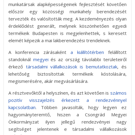
munkatársak alapképességeinek fejlesztését követően
először egy közösségi munkahely berendezését
tervezték és valósították meg. A kezdeményezés olyan
érdeklődést generált, melynek köszönhetően egyedi
termékeik Budapesten is megjelenhettek, s keresett
elemét képezik a mai lakberendezési trendeknek.
A konferencia zárásaként
a kiállítótérben
felállított
standoknál
megyei
és az ország távolabbi területeiről
érkező
társadalmi vállalkozások is bemutatkoztak
, és
lehetőség biztosítottak termékeik kóstolására,
megismerésére, akár megvásárlására.
A résztvevőktől a helyszínen, és azt követően is
számos
pozitív visszajelzés érkezett a rendezvénnyel
kapcsolatban
. Többen javasolták, hogy legyen ez
hagyományteremtő, hiszen a Csongrád Megyei
Önkormányzat ilyen jellegű rendezvényei nagy
segítséget jelentenek e társadalmi vállalkozások