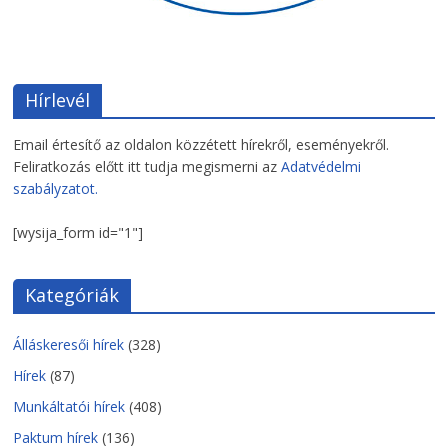
Hírlevél
Email értesítő az oldalon közzétett hírekről, eseményekről.
Feliratkozás előtt itt tudja megismerni az
Adatvédelmi
szabályzatot.
[wysija_form id="1"]
Kategóriák
Álláskeresői hírek
(328)
Hírek
(87)
Munkáltatói hírek
(408)
Paktum hírek
(136)