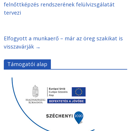
felnőttképzés rendszerének felülvizsgálatát
tervezi
Elfogyott a munkaerő – már az öreg szakikat is
visszavárják
→
Támogatói alap