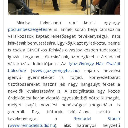
Mindkét helyszínen sor került egy-egy
pódiumbeszélgetés
re is. Ennek során helyi társadalmi
vállalkozások kaptak lehetőséget tevékenységük, napi
kihívásaik bemutatására. Egyikőjük azt nyilatkozta, benne
is csak a GINOP-os felhívás olvasása közben tudatosult
igazán, hogy amit ők csinálnak, az megfelel a társadalmi
vállalkozás definíciójának. Az
Igaz-Gyöngy-Ház Családi
bölcsőde
(
www.igazgyongyhaz.hu
) sajátos nevelési
igényű gyermekeket is fogad, környezetbarát
tisztítószereket használ és nagy hangsúlyt fektet a
nevelők kiválasztására is. A szolgáltatás egy közös
érdeklődési körön alapuló egyesületből nőtte ki magát,
melyet saját nevelési nehézségek megoldása is
generált. Régi bútorok felújításával kezdte a
tevékenységét a
Remodel Stúdió
(
www.remodelstudio.hu
), akik hátrányos helyzetű