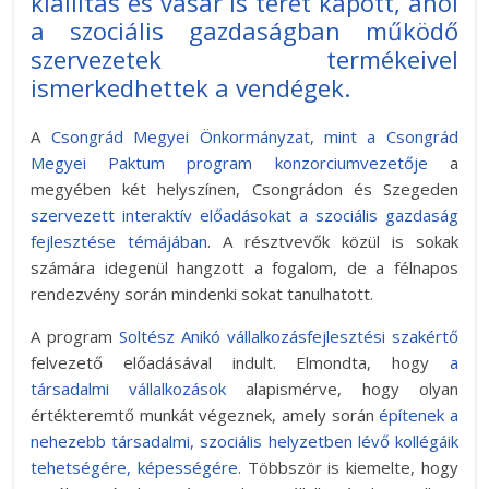
kiállítás és vásár is teret kapott, ahol
a szociális gazdaságban működő
szervezetek termékeivel
ismerkedhettek a vendégek.
A
Csongrád Megyei Önkormányzat, mint a Csongrád
Megyei Paktum program konzorciumvezetője
a
megyében két helyszínen, Csongrádon és Szegeden
szervezett interaktív előadásokat a szociális gazdaság
fejlesztése témájában
. A résztvevők közül is sokak
számára idegenül hangzott a fogalom, de a félnapos
rendezvény során mindenki sokat tanulhatott.
A program
Soltész Anikó vállalkozásfejlesztési szakértő
felvezető előadásával indult. Elmondta, hogy
a
társadalmi vállalkozások
alapismérve, hogy olyan
értékteremtő munkát végeznek, amely során
építenek a
nehezebb társadalmi, szociális helyzetben lévő kollégáik
tehetségére, képességére
. Többször is kiemelte, hogy