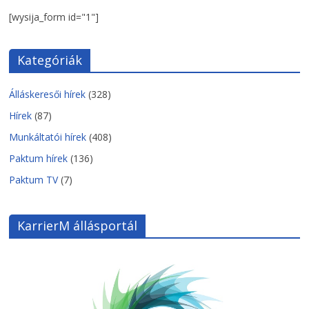
[wysija_form id="1"]
Kategóriák
Álláskeresői hírek
(328)
Hírek
(87)
Munkáltatói hírek
(408)
Paktum hírek
(136)
Paktum TV
(7)
KarrierM állásportál