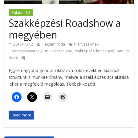
Paktum TV
Szakképzési Roadshow a
megyében
,
2016-10-12
Paktumiroda
hiányszakmák
,
,
,
Hódmezővásárhely
munkaerőhiány
szakképzési koncepció
tanulói
ösztöndíj
Egyre nagyobb gondot okoz az utóbbi években kialakult
strukturális munkaerőhiány, melyre a szakképzés átalakítása
lehet a megfelelő megoldás. Többek között
Read more