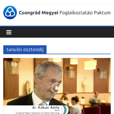
Csongrád
Megyei
Foglalkoztatási
tanulói ösztöndíj
Paktum