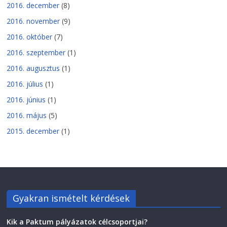
2016. december
(8)
2016. november
(9)
2016. október
(7)
2016. szeptember
(1)
2016. augusztus
(1)
2016. július
(1)
2016. június
(1)
2016. május
(5)
2015. december
(1)
Gyakran ismételt kérdések
Kik a Paktum pályázatok célcsoportjai?