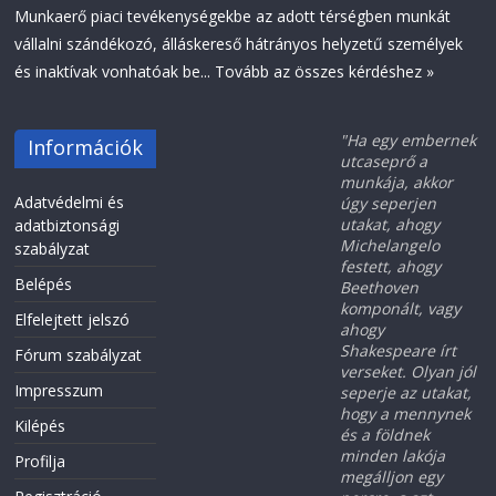
Munkaerő piaci tevékenységekbe az adott térségben munkát
vállalni szándékozó, álláskereső hátrányos helyzetű személyek
és inaktívak vonhatóak be...
Tovább az összes kérdéshez »
"Ha egy embernek
Információk
utcaseprő a
munkája, akkor
Adatvédelmi és
úgy seperjen
utakat, ahogy
adatbiztonsági
Michelangelo
szabályzat
festett, ahogy
Belépés
Beethoven
komponált, vagy
Elfelejtett jelszó
ahogy
Shakespeare írt
Fórum szabályzat
verseket. Olyan jól
Impresszum
seperje az utakat,
hogy a mennynek
Kilépés
és a földnek
minden lakója
Profilja
megálljon egy