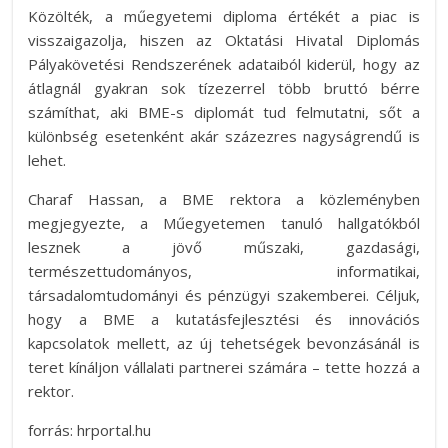
Közölték, a műegyetemi diploma értékét a piac is
visszaigazolja, hiszen az Oktatási Hivatal Diplomás
Pályakövetési Rendszerének adataiból kiderül, hogy az
átlagnál gyakran sok tízezerrel több bruttó bérre
számíthat, aki BME-s diplomát tud felmutatni, sőt a
különbség esetenként akár százezres nagyságrendű is
lehet.
Charaf Hassan, a BME rektora a közleményben
megjegyezte, a Műegyetemen tanuló hallgatókból
lesznek a jövő műszaki, gazdasági,
természettudományos, informatikai,
társadalomtudományi és pénzügyi szakemberei. Céljuk,
hogy a BME a kutatásfejlesztési és innovációs
kapcsolatok mellett, az új tehetségek bevonzásánál is
teret kínáljon vállalati partnerei számára – tette hozzá a
rektor.
forrás: hrportal.hu