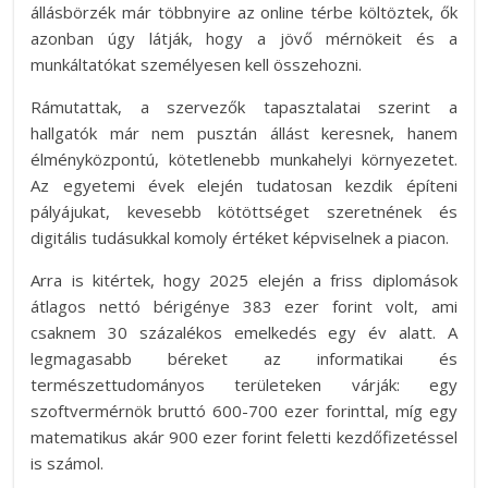
állásbörzék már többnyire az online térbe költöztek, ők
azonban úgy látják, hogy a jövő mérnökeit és a
munkáltatókat személyesen kell összehozni.
Rámutattak, a szervezők tapasztalatai szerint a
hallgatók már nem pusztán állást keresnek, hanem
élményközpontú, kötetlenebb munkahelyi környezetet.
Az egyetemi évek elején tudatosan kezdik építeni
pályájukat, kevesebb kötöttséget szeretnének és
digitális tudásukkal komoly értéket képviselnek a piacon.
Arra is kitértek, hogy 2025 elején a friss diplomások
átlagos nettó bérigénye 383 ezer forint volt, ami
csaknem 30 százalékos emelkedés egy év alatt. A
legmagasabb béreket az informatikai és
természettudományos területeken várják: egy
szoftvermérnök bruttó 600-700 ezer forinttal, míg egy
matematikus akár 900 ezer forint feletti kezdőfizetéssel
is számol.