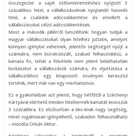
összegezte: a saját otthonteremtéshez nyújtott 3
százalékos hitel, a vállalkozásoknak nyújtandó hasonló
hitel, a családok adócsökkentése és emellett a
vállalkozásokat célzó adócsökkentések.
Most a második pillérről beszéltünk: hogyan tudjuk a
magyar vállalkozásokat olyan hitelhez juttatni, amelyet
könnyen igénybe vehetnek, jelentős segítséget nyújt a
számukra, nem bürokratizált, szabad felhasználású, a
kamata fix, tehát a fölvétele nem jelent beláthatatlan
kockázatot a vállalkozások számára, és eljuttatása a
vállalkozókhoz egy kitaposott ösvényen keresztül
történik, mert már van egy mechanizmus.
Ez a gyakorlatban azt jelenti, hogy hétfőtől a Széchenyi
Kártyával elérhető minden hiteltermék kamatát levisszük
3 százalékra. Ez elsősorban a kkv-knak nagy segítség,
mivel rugalmasan igényelhető, szabadon felhasználható
– mondta Orbán Viktor.
Kérdésre válaszolva a kormányfő a program