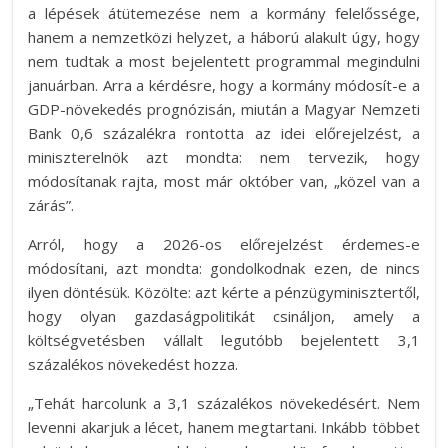
a lépések átütemezése nem a kormány felelőssége,
hanem a nemzetközi helyzet, a háború alakult úgy, hogy
nem tudtak a most bejelentett programmal megindulni
januárban. Arra a kérdésre, hogy a kormány módosít-e a
GDP-növekedés prognózisán, miután a Magyar Nemzeti
Bank 0,6 százalékra rontotta az idei előrejelzést, a
miniszterelnök azt mondta: nem tervezik, hogy
módosítanak rajta, most már október van, „közel van a
zárás”.
Arról, hogy a 2026-os előrejelzést érdemes-e
módosítani, azt mondta: gondolkodnak ezen, de nincs
ilyen döntésük. Közölte: azt kérte a pénzügyminisztertől,
hogy olyan gazdaságpolitikát csináljon, amely a
költségvetésben vállalt legutóbb bejelentett 3,1
százalékos növekedést hozza.
„Tehát harcolunk a 3,1 százalékos növekedésért. Nem
levenni akarjuk a lécet, hanem megtartani. Inkább többet