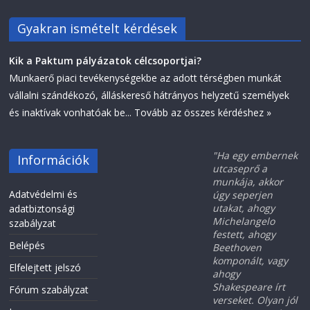
Gyakran ismételt kérdések
Kik a Paktum pályázatok célcsoportjai?
Munkaerő piaci tevékenységekbe az adott térségben munkát
vállalni szándékozó, álláskereső hátrányos helyzetű személyek
és inaktívak vonhatóak be...
Tovább az összes kérdéshez »
"Ha egy embernek
Információk
utcaseprő a
munkája, akkor
Adatvédelmi és
úgy seperjen
utakat, ahogy
adatbiztonsági
Michelangelo
szabályzat
festett, ahogy
Belépés
Beethoven
komponált, vagy
Elfelejtett jelszó
ahogy
Shakespeare írt
Fórum szabályzat
verseket. Olyan jól