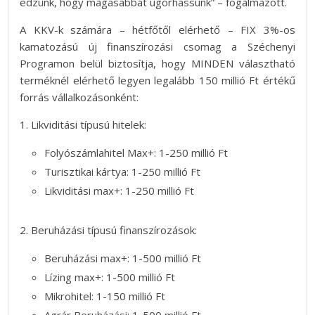
edzünk, hogy magasabbat ugorhassunk” – fogalmazott.
A KKV-k számára – hétfőtől elérhető – FIX 3%-os
kamatozású új finanszírozási csomag a Széchenyi
Programon belül biztosítja, hogy MINDEN választható
terméknél elérhető legyen legalább 150 millió Ft értékű
forrás vállalkozásonként:
1. Likviditási típusú hitelek:
Folyószámlahitel Max+: 1-250 millió Ft
Turisztikai kártya: 1-250 millió Ft
Likviditási max+: 1-250 millió Ft
2. Beruházási típusú finanszírozások:
Beruházási max+: 1-500 millió Ft
Lízing max+: 1-500 millió Ft
Mikrohitel: 1-150 millió Ft
Agrár Beruházási: 1-500 millió Ft