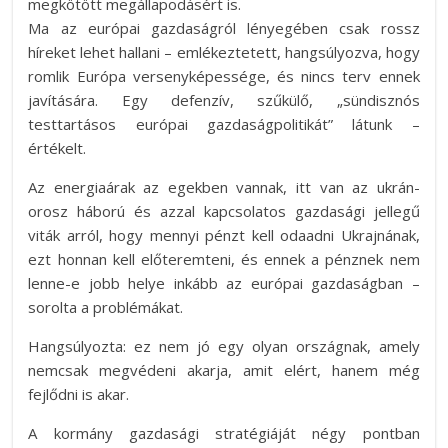
megkötött megállapodásért is.
Ma az európai gazdaságról lényegében csak rossz
híreket lehet hallani – emlékeztetett, hangsúlyozva, hogy
romlik Európa versenyképessége, és nincs terv ennek
javítására. Egy defenzív, szűkülő, „sündisznós
testtartásos európai gazdaságpolitikát” látunk –
értékelt.
Az energiaárak az egekben vannak, itt van az ukrán-
orosz háború és azzal kapcsolatos gazdasági jellegű
viták arról, hogy mennyi pénzt kell odaadni Ukrajnának,
ezt honnan kell előteremteni, és ennek a pénznek nem
lenne-e jobb helye inkább az európai gazdaságban –
sorolta a problémákat.
Hangsúlyozta: ez nem jó egy olyan országnak, amely
nemcsak megvédeni akarja, amit elért, hanem még
fejlődni is akar.
A kormány gazdasági stratégiáját négy pontban