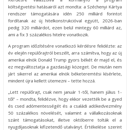
költségvetési hatásairól azt mondta: a Széchenyi Kártya
rendszer támogatására idén 250 milliárd forintot
fordítanak az új hitelkonstrukcióval együtt, 2026-ban
pedig 320 milliárdot, ezen belül mintegy 60 milliárd az,
ami a fix 3 százalékos hitelre vonatkozik.
A program időzítésére vonatkozó kérdésre felidézte: az
év elején repülőrajtról beszélt, arra számítva, hogy az új
amerikai elnök Donald Trump gyors békét ér majd el, és
ez megváltoztatja a gazdasági közeget. De miután nem
járt sikerrel az amerikai elnök béketeremtési kísérlete,
mindent újra kellett ütemezni – tette hozzá.
„Lett repülőrajt, csak nem január 1-től, hanem július 1-
től” – mondta, felidézve, hogy ekkor vezették be a gyed
és csed adómentességét és a családi adókedvezmény
50 százalékos növelését, valamint a vállalkozásoknak
szánt támogatásokat, illetve októberre tolták el a
nyugdíjasoknak kifizetendő utalványt. Értékelése szerint