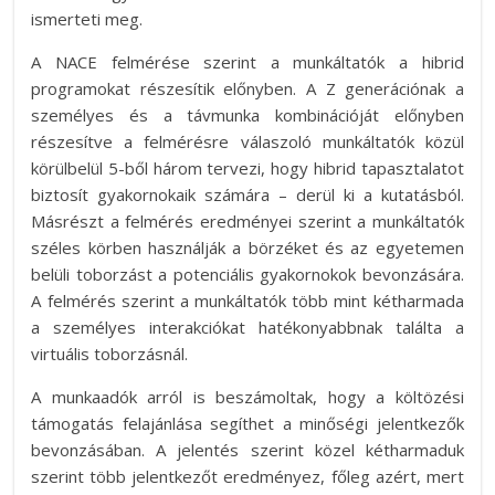
ismerteti meg.
A NACE felmérése szerint a munkáltatók a hibrid
programokat részesítik előnyben. A Z generációnak a
személyes és a távmunka kombinációját előnyben
részesítve a felmérésre válaszoló munkáltatók közül
körülbelül 5-ből három tervezi, hogy hibrid tapasztalatot
biztosít gyakornokaik számára – derül ki a kutatásból.
Másrészt a felmérés eredményei szerint a munkáltatók
széles körben használják a börzéket és az egyetemen
belüli toborzást a potenciális gyakornokok bevonzására.
A felmérés szerint a munkáltatók több mint kétharmada
a személyes interakciókat hatékonyabbnak találta a
virtuális toborzásnál.
A munkaadók arról is beszámoltak, hogy a költözési
támogatás felajánlása segíthet a minőségi jelentkezők
bevonzásában. A jelentés szerint közel kétharmaduk
szerint több jelentkezőt eredményez, főleg azért, mert