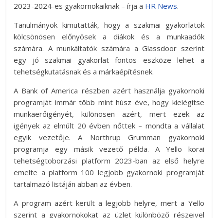
2023-2024-es gyakornokaiknak – írja a
HR News
.
Tanulmányok kimutatták, hogy a szakmai gyakorlatok
kölcsönösen előnyösek a diákok és a munkaadók
számára. A munkáltatók számára a Glassdoor szerint
egy jó szakmai gyakorlat fontos eszköze lehet a
tehetségkutatásnak és a márkaépítésnek.
A Bank of America részben azért használja gyakornoki
programját immár több mint húsz éve, hogy kielégítse
munkaerőigényét, különösen azért, mert ezek az
igények az elmúlt 20 évben nőttek – mondta a vállalat
egyik vezetője. A Northrup Grumman gyakornoki
programja egy másik vezető példa. A Yello korai
tehetségtoborzási platform 2023-ban az első helyre
emelte a platform 100 legjobb gyakornoki programját
tartalmazó listáján abban az évben.
A program azért került a legjobb helyre, mert a Yello
szerint a gyakornokokat az üzlet különböző részeivel