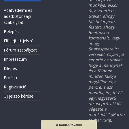
munkája, akkor
Adatvédelmi és
úgy seperjen
utakat, ahogy
adatbiztonsági
Michelangelo
szabályzat
festett, ahogy
Belépés
Beethoven
komponált, vagy
Elfelejtett jelszó
ahogy
Shakespeare írt
Fórum szabályzat
verseket. Olyan jól
Impresszum
seperje az utakat,
hogy a mennynek
Kilépés
és a földnek
minden lakója
Profilja
megálljon egy
Regisztráció
percre, s azt
mondja, ím, itt élt
Új jelszó kérése
egy nagyszerű
utcaseprő, aki jól
végezte a
munkáját." (Martin
Luther King)
A honlap további