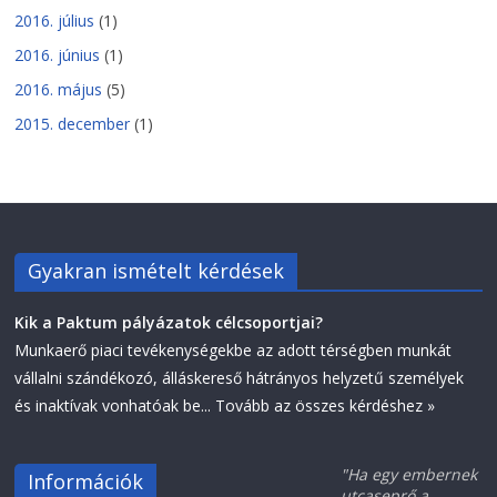
2016. július
(1)
2016. június
(1)
2016. május
(5)
2015. december
(1)
Gyakran ismételt kérdések
Kik a Paktum pályázatok célcsoportjai?
Munkaerő piaci tevékenységekbe az adott térségben munkát
vállalni szándékozó, álláskereső hátrányos helyzetű személyek
és inaktívak vonhatóak be...
Tovább az összes kérdéshez »
"Ha egy embernek
Információk
utcaseprő a