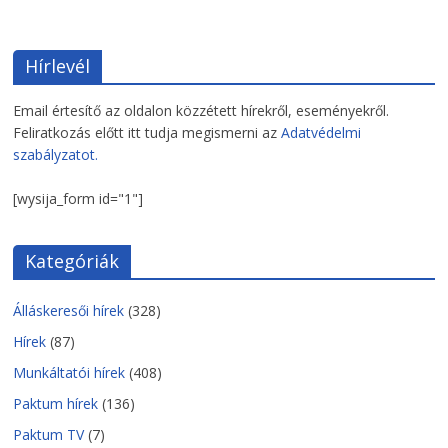
Hírlevél
Email értesítő az oldalon közzétett hírekről, eseményekről.
Feliratkozás előtt itt tudja megismerni az
Adatvédelmi
szabályzatot.
[wysija_form id="1"]
Kategóriák
Álláskeresői hírek
(328)
Hírek
(87)
Munkáltatói hírek
(408)
Paktum hírek
(136)
Paktum TV
(7)