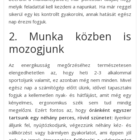
melyik feladattal kell kezdeni a napunkat. Ha már reggel
sikerül egy kis kontrollt gyakorolni, annak hatását egész
nap érezni fogjuk.
2. Munka közben is
mozogjunk
Az energikusság megőrzéséhez természetesen
elengedhetetlen az, hogy heti 2-3 alkalommal
sportoljunk valamit, ez azonban még nem minden. Mivel
egész nap a számítógép előtt ülünk, idővel tapasztalni
fogjuk a kellemetlen nyak- és hátfájást, amit még egy
kényelmes, ergonomikus szék sem tud mindig
megelőzni. Ezért fontos az, hogy
óránként egyszer
tartsunk egy néhány perces, rövid szünetet:
ilyenkor
álljunk fel, nyújtózkodjunk, végezzünk néhány kéz- és
vállkörzést vagy bármilyen gyakorlatot, ami éppen jól
esik. Az izmok átmozgatása
felfrissíti a vérkeringést