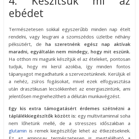
4. Készítsük mi az
ebédet
Természetesen sokkal egyszerűbb minden nap ételt
rendelni, vagy leugrani a szomszédos üzletbe néhány
péksütiért, de
ha szeretnénk egész nap aktívak
maradni, egyáltalán nem mindegy, hogy mit eszünk.
Ha otthon mi magunk készítjük el az ételeket, pontosan
tudjuk, hogy mi kerül azokba, így minden fontos
tápanyagot megadhatunk a szervezetünknek. Kerüljük el
a nehéz, zsíros fogásokat, mivel ezek elfogyasztása
után drasztikusan lecsökkenhet az energiaszintünk, ami
jelentősen megnehezítheti a délután munkavégzést.
Egy kis extra támogatásért érdemes szétnézni a
táplálékkiegészítők között is:
egy multivitaminnal soha
nem lőhetünk mellé, de a stresszes időszakban a
glutamin
is remek kiegészítője lehet az étkezéseknek.
Ez az aminosav természetesen is megtalálható a