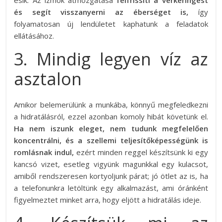
és segít visszanyerni az éberséget is,
így
folyamatosan új lendületet kaphatunk a feladatok
ellátásához.
3. Mindig legyen víz az
asztalon
Amikor belemerülünk a munkába, könnyű megfeledkezni
a hidratálásról, ezzel azonban komoly hibát követünk el.
Ha nem iszunk eleget, nem tudunk megfelelően
koncentrálni, és a szellemi teljesítőképességünk is
romlásnak indul,
ezért minden reggel készítsünk ki egy
kancsó vizet, esetleg vigyünk magunkkal egy kulacsot,
amiből rendszeresen kortyoljunk párat; jó ötlet az is, ha
a telefonunkra letöltünk egy alkalmazást, ami óránként
figyelmeztet minket arra, hogy eljött a hidratálás ideje.