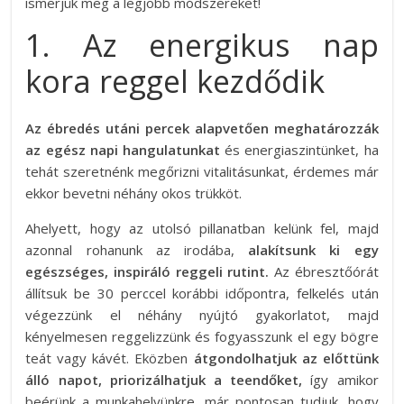
ismerjük meg a legjobb módszereket!
1. Az energikus nap
kora reggel kezdődik
Az ébredés utáni percek alapvetően meghatározzák
az egész napi hangulatunkat
és energiaszintünket, ha
tehát szeretnénk megőrizni vitalitásunkat, érdemes már
ekkor bevetni néhány okos trükköt.
Ahelyett, hogy az utolsó pillanatban kelünk fel, majd
azonnal rohanunk az irodába,
alakítsunk ki egy
egészséges, inspiráló reggeli rutint.
Az ébresztőórát
állítsuk be 30 perccel korábbi időpontra, felkelés után
végezzünk el néhány nyújtó gyakorlatot, majd
kényelmesen reggelizzünk és fogyasszunk el egy bögre
teát vagy kávét. Eközben
átgondolhatjuk az előttünk
álló napot, priorizálhatjuk a teendőket,
így amikor
beérünk a munkahelyünkre, már pontosan tudjuk, hogy