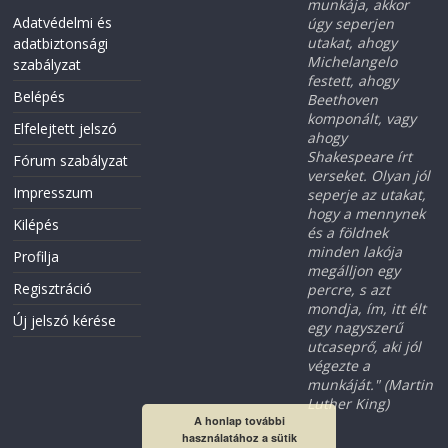
munkája, akkor
Adatvédelmi és
úgy seperjen
utakat, ahogy
adatbiztonsági
Michelangelo
szabályzat
festett, ahogy
Belépés
Beethoven
komponált, vagy
Elfelejtett jelszó
ahogy
Shakespeare írt
Fórum szabályzat
verseket. Olyan jól
Impresszum
seperje az utakat,
hogy a mennynek
Kilépés
és a földnek
minden lakója
Profilja
megálljon egy
Regisztráció
percre, s azt
mondja, ím, itt élt
Új jelszó kérése
egy nagyszerű
utcaseprő, aki jól
végezte a
munkáját." (Martin
Luther King)
A honlap további
használatához a sütik