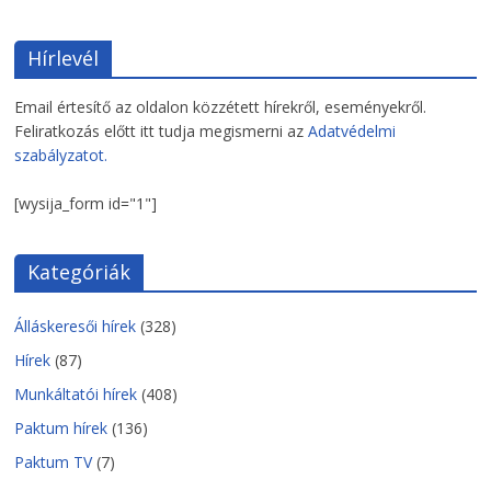
Hírlevél
Email értesítő az oldalon közzétett hírekről, eseményekről.
Feliratkozás előtt itt tudja megismerni az
Adatvédelmi
szabályzatot.
[wysija_form id="1"]
Kategóriák
Álláskeresői hírek
(328)
Hírek
(87)
Munkáltatói hírek
(408)
Paktum hírek
(136)
Paktum TV
(7)