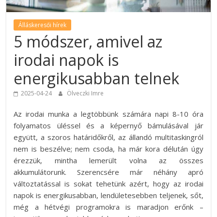
Álláskeresői hírek
5 módszer, amivel az
irodai napok is
energikusabban telnek
2025-04-24
Ölveczki Imre
Az irodai munka a legtöbbünk számára napi 8-10 óra
folyamatos üléssel és a képernyő bámulásával jár
együtt, a szoros határidőkről, az állandó multitaskingról
nem is beszélve; nem csoda, ha már kora délután úgy
érezzük, mintha lemerült volna az összes
akkumulátorunk. Szerencsére már néhány apró
változtatással is sokat tehetünk azért, hogy az irodai
napok is energikusabban, lendületesebben teljenek, sőt,
még a hétvégi programokra is maradjon erőnk –