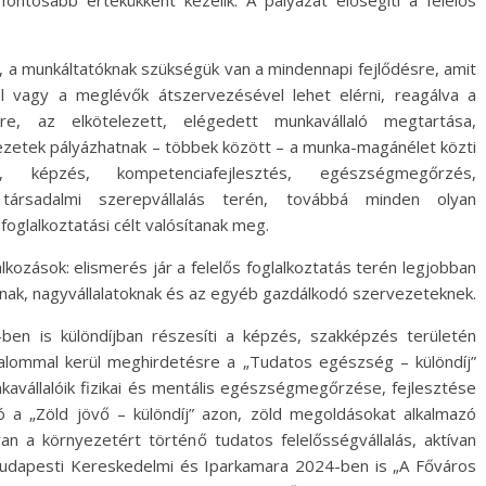
gfontosabb értékükként kezelik. A pályázat elősegíti a felelős
a, a munkáltatóknak szükségük van a mindennapi fejlődésre, amit
al vagy a meglévők átszervezésével lehet elérni, reagálva a
kre, az elkötelezett, elégedett munkavállaló megtartása,
zetek pályázhatnak – többek között – a munka-magánélet közti
s, képzés, kompetenciafejlesztés, egészségmegőrzés,
 társadalmi szerepvállalás terén, továbbá minden olyan
oglalkoztatási célt valósítanak meg.
alkozások: elismerés jár a felelős foglalkoztatás terén legjobban
oknak, nagyvállalatoknak és az egyéb gazdálkodó szervezeteknek.
en is különdíjban részesíti a képzés, szakképzés területén
kalommal kerül meghirdetésre a „Tudatos egészség – különdíj”
kavállalóik fizikai és mentális egészségmegőrzése, fejlesztése
ó a „Zöld jövő – különdíj” azon, zöld megoldásokat alkalmazó
van a környezetért történő tudatos felelősségvállalás, aktívan
 Budapesti Kereskedelmi és Iparkamara 2024-ben is „A Főváros