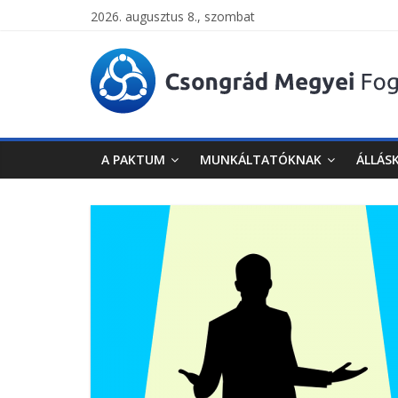
2026. augusztus 8., szombat
Csongrád
Megyei
Foglalkoztatási
A PAKTUM
MUNKÁLTATÓKNAK
ÁLLÁS
Paktum