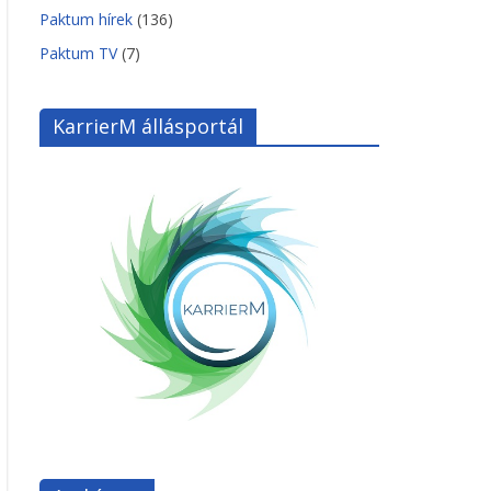
Paktum hírek
(136)
Paktum TV
(7)
KarrierM állásportál