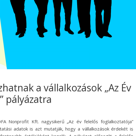
ázhatnak a vállalkozások „Az Év
” pályázatra
FA Nonprofit Kft. nagysikerű „Az év felelős foglalkoztatója”
tatási adatok is azt mutatják, hogy a vállalkozások érdekét is