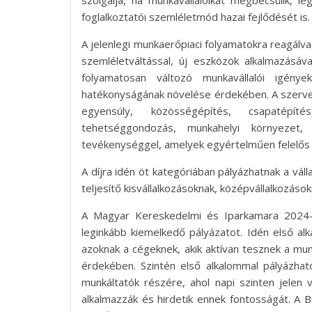
szolgálja, ha munkavállalóikat megbecsülik, le
foglalkoztatói szemléletmód hazai fejlődését is.
A jelenlegi munkaerőpiaci folyamatokra reagálv
szemléletváltással, új eszközök alkalmazásáv
folyamatosan változó munkavállalói igénye
hatékonyságának növelése érdekében. A szerve
egyensúly, közösségépítés, csapatépíté
tehetséggondozás, munkahelyi környezet,
tevékenységgel, amelyek egyértelműen felelős f
A díjra idén öt kategóriában pályázhatnak a váll
teljesítő kisvállalkozásoknak, középvállalkozás
A Magyar Kereskedelmi és Iparkamara 2024-b
leginkább kiemelkedő pályázatot. Idén első al
azoknak a cégeknek, akik aktívan tesznek a mun
érdekében. Szintén első alkalommal pályázhat
munkáltatók részére, ahol napi szinten jelen 
alkalmazzák és hirdetik ennek fontosságát. A