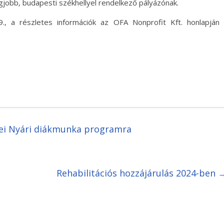
 legjobb, budapesti székhellyel rendelkező pályázónak.
9., a részletes információk az OFA Nonprofit Kft. honlapján
idei Nyári diákmunka programra
Rehabilitációs hozzájárulás 2024-ben