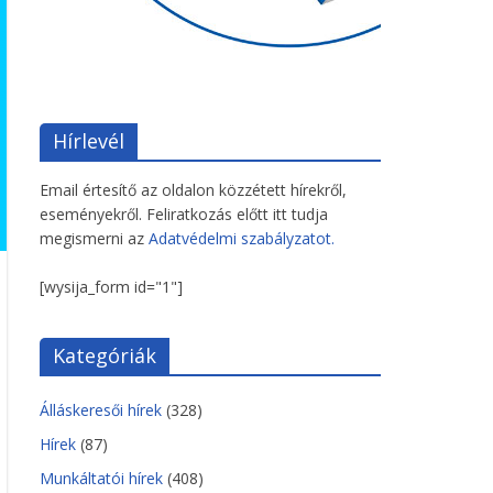
Hírlevél
Email értesítő az oldalon közzétett hírekről,
eseményekről. Feliratkozás előtt itt tudja
megismerni az
Adatvédelmi szabályzatot.
[wysija_form id="1"]
Kategóriák
Álláskeresői hírek
(328)
Hírek
(87)
Munkáltatói hírek
(408)