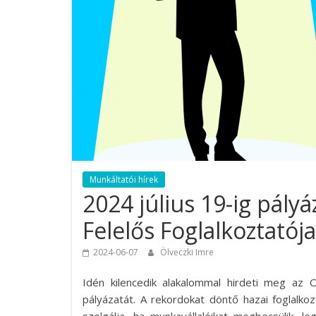
Munkáltatói hírek
2024 július 19-ig pály
Felelős Foglalkoztatója
2024-06-07
Ölveczki Imre
Idén kilencedik alakalommal hirdeti meg az O
pályázatát. A rekordokat döntő hazai foglalkoz