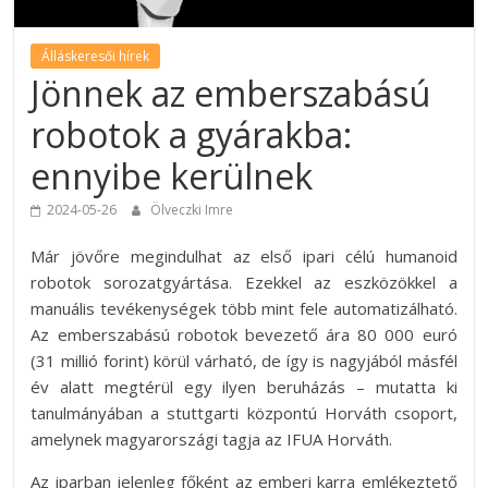
Álláskeresői hírek
Jönnek az emberszabású
robotok a gyárakba:
ennyibe kerülnek
2024-05-26
Ölveczki Imre
Már jövőre megindulhat az első ipari célú humanoid
robotok sorozatgyártása. Ezekkel az eszközökkel a
manuális tevékenységek több mint fele automatizálható.
Az emberszabású robotok bevezető ára 80 000 euró
(31 millió forint) körül várható, de így is nagyjából másfél
év alatt megtérül egy ilyen beruházás – mutatta ki
tanulmányában a stuttgarti központú Horváth csoport,
amelynek magyarországi tagja az IFUA Horváth.
Az iparban jelenleg főként az emberi karra emlékeztető