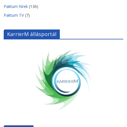
Paktum hírek
(136)
Paktum TV
(7)
KarrierM állásportál