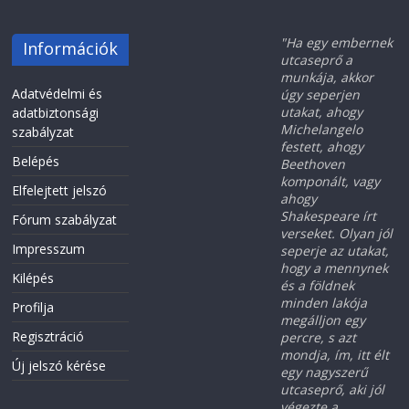
"Ha egy embernek
Információk
utcaseprő a
munkája, akkor
Adatvédelmi és
úgy seperjen
utakat, ahogy
adatbiztonsági
Michelangelo
szabályzat
festett, ahogy
Belépés
Beethoven
komponált, vagy
Elfelejtett jelszó
ahogy
Shakespeare írt
Fórum szabályzat
verseket. Olyan jól
Impresszum
seperje az utakat,
hogy a mennynek
Kilépés
és a földnek
minden lakója
Profilja
megálljon egy
Regisztráció
percre, s azt
mondja, ím, itt élt
Új jelszó kérése
egy nagyszerű
utcaseprő, aki jól
végezte a