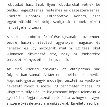
robotokat használnak. Ilyen robotkarokat vetnek be
például hegesztéshez, festéshez és összeszereléshez.
Emellett Cobotok (Collaborative Robots, azaz
együttműködő robotok) szolgálnak többek között
minőségellenőrzésre.
A humanoid robotok felépítése ugyanakkor az emberi
testre hasonlít, ráadásul ugyanolyan magasak és
nehezek, és úgy mozognak, mint mi. Ez teszi őket
különösen alkalmassá arra, hogy az emberekre
tervezett környezetben dolgozzanak.
Az első kísérleti projektek az autóiparban már
folyamatban vannak.
A Mercedes például az amerikai
Apptronik gyártó egyik modelljét teszteli: az Apollónak
nevezett robot 1 méter 73 centiméter magas, 73
kilogramm súlyú és 25 kilogrammot képes felemelni. A
gyártásban fogják használni, például arra, hogy odavigye
a szerelőkészleteket a munkásoknak.
Emellett azonban