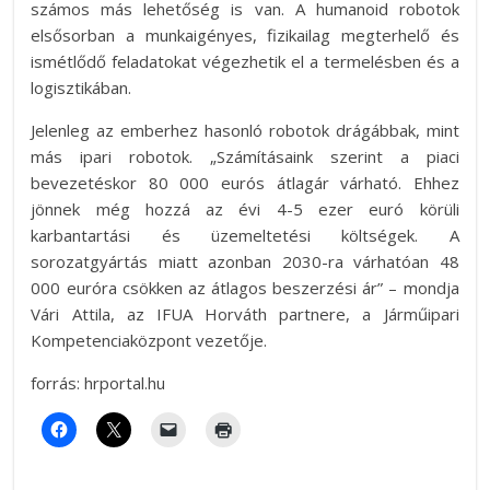
számos más lehetőség is van. A humanoid robotok
elsősorban a munkaigényes, fizikailag megterhelő és
ismétlődő feladatokat végezhetik el a termelésben és a
logisztikában.
Jelenleg az emberhez hasonló robotok drágábbak, mint
más ipari robotok. „Számításaink szerint a piaci
bevezetéskor 80 000 eurós átlagár várható. Ehhez
jönnek még hozzá az évi 4-5 ezer euró körüli
karbantartási és üzemeltetési költségek. A
sorozatgyártás miatt azonban 2030-ra várhatóan 48
000 euróra csökken az átlagos beszerzési ár” – mondja
Vári Attila, az IFUA Horváth partnere, a Járműipari
Kompetenciaközpont vezetője.
forrás: hrportal.hu