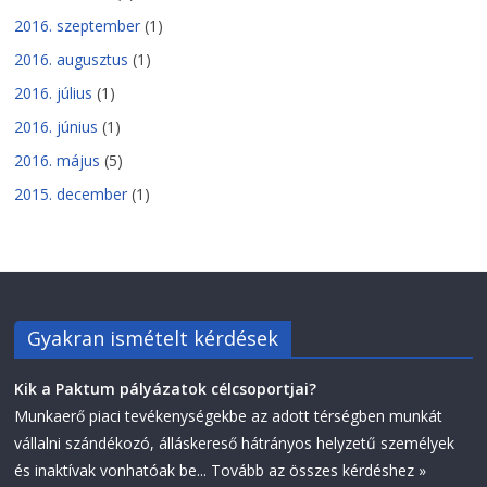
2016. szeptember
(1)
2016. augusztus
(1)
2016. július
(1)
2016. június
(1)
2016. május
(5)
2015. december
(1)
Gyakran ismételt kérdések
Kik a Paktum pályázatok célcsoportjai?
Munkaerő piaci tevékenységekbe az adott térségben munkát
vállalni szándékozó, álláskereső hátrányos helyzetű személyek
és inaktívak vonhatóak be...
Tovább az összes kérdéshez »