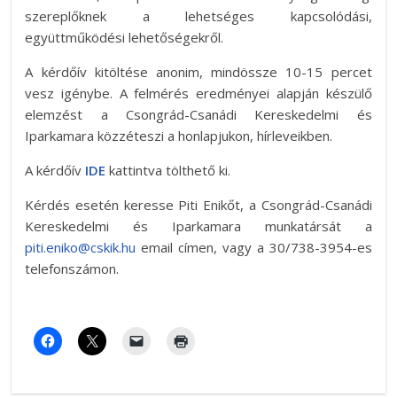
szereplőknek a lehetséges kapcsolódási,
együttműködési lehetőségekről.
A kérdőív kitöltése anonim, mindössze 10-15 percet
vesz igénybe. A felmérés eredményei alapján készülő
elemzést a Csongrád-Csanádi Kereskedelmi és
Iparkamara közzéteszi a honlapjukon, hírleveikben.
A kérdőív
IDE
kattintva tölthető ki.
Kérdés esetén keresse Piti Enikőt, a Csongrád-Csanádi
Kereskedelmi és Iparkamara munkatársát a
piti.eniko@c
skik.hu
email címen, vagy a 30/738-3954-es
telefonszámon.