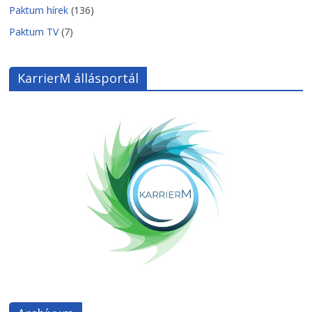
Paktum hírek
(136)
Paktum TV
(7)
KarrierM állásportál