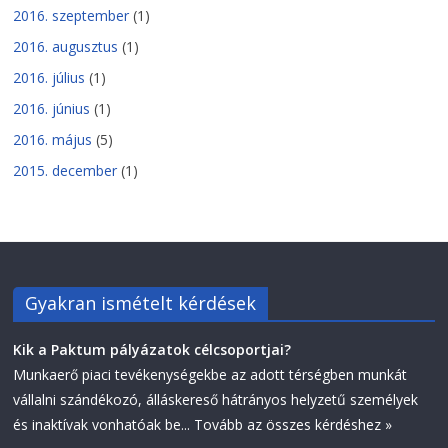
2016. szeptember
(1)
2016. augusztus
(1)
2016. július
(1)
2016. június
(1)
2016. május
(5)
2015. december
(1)
Gyakran ismételt kérdések
Kik a Paktum pályázatok célcsoportjai?
Munkaerő piaci tevékenységekbe az adott térségben munkát
vállalni szándékozó, álláskereső hátrányos helyzetű személyek
és inaktívak vonhatóak be...
Tovább az összes kérdéshez »