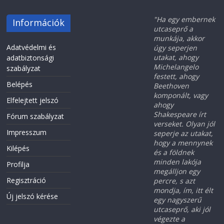
"Ha egy embernek
Információk
utcaseprő a
munkája, akkor
Adatvédelmi és
úgy seperjen
utakat, ahogy
adatbiztonsági
Michelangelo
szabályzat
festett, ahogy
Belépés
Beethoven
komponált, vagy
Elfelejtett jelszó
ahogy
Shakespeare írt
Fórum szabályzat
verseket. Olyan jól
Impresszum
seperje az utakat,
hogy a mennynek
Kilépés
és a földnek
minden lakója
Profilja
megálljon egy
Regisztráció
percre, s azt
mondja, ím, itt élt
Új jelszó kérése
egy nagyszerű
utcaseprő, aki jól
végezte a