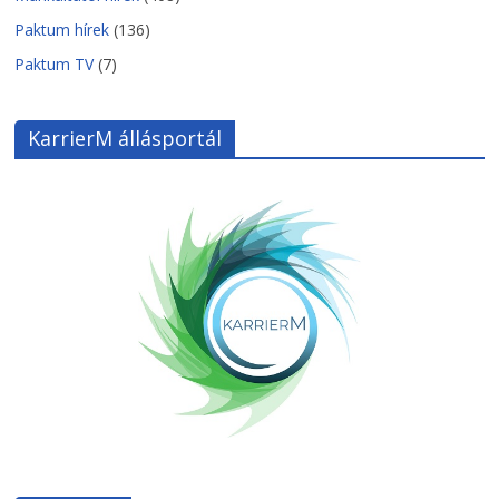
Paktum hírek
(136)
Paktum TV
(7)
KarrierM állásportál