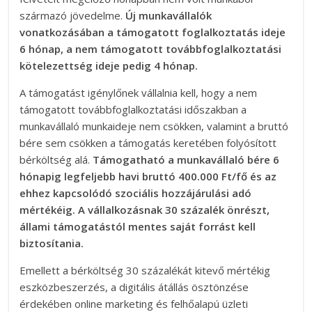
származó jövedelme.
Új munkavállalók
vonatkozásában a támogatott foglalkoztatás ideje
6 hónap, a nem támogatott továbbfoglalkoztatási
kötelezettség ideje pedig 4 hónap.
A támogatást igénylőnek vállalnia kell, hogy a nem
támogatott továbbfoglalkoztatási időszakban a
munkavállaló munkaideje nem csökken, valamint a bruttó
bére sem csökken a támogatás keretében folyósított
bérköltség alá.
Támogatható a munkavállaló bére 6
hónapig legfeljebb havi bruttó 400.000 Ft/fő és az
ehhez kapcsolódó szociális hozzájárulási adó
mértékéig. A vállalkozásnak 30 százalék önrészt,
állami támogatástól mentes saját forrást kell
biztosítania.
Emellett a bérköltség 30 százalékát kitevő mértékig
eszközbeszerzés, a digitális átállás ösztönzése
érdekében online marketing és felhőalapú üzleti