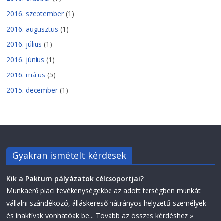
2016. szeptember
(1)
2016. augusztus
(1)
2016. július
(1)
2016. június
(1)
2016. május
(5)
2015. december
(1)
Gyakran ismételt kérdések
Kik a Paktum pályázatok célcsoportjai?
Munkaerő piaci tevékenységekbe az adott térségben munkát
vállalni szándékozó, álláskereső hátrányos helyzetű személyek
és inaktívak vonhatóak be...
Tovább az összes kérdéshez »