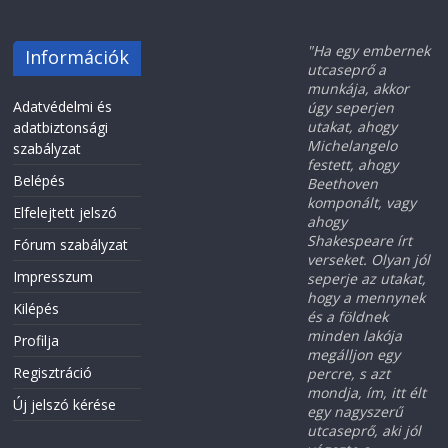
"Ha egy embernek
Információk
utcaseprő a
munkája, akkor
Adatvédelmi és
úgy seperjen
utakat, ahogy
adatbiztonsági
Michelangelo
szabályzat
festett, ahogy
Belépés
Beethoven
komponált, vagy
Elfelejtett jelszó
ahogy
Shakespeare írt
Fórum szabályzat
verseket. Olyan jól
Impresszum
seperje az utakat,
hogy a mennynek
Kilépés
és a földnek
minden lakója
Profilja
megálljon egy
Regisztráció
percre, s azt
mondja, ím, itt élt
Új jelszó kérése
egy nagyszerű
utcaseprő, aki jól