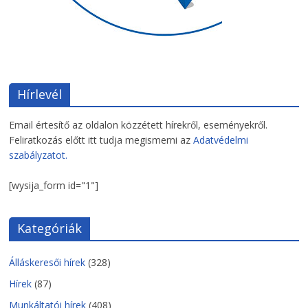
Hírlevél
Email értesítő az oldalon közzétett hírekről, eseményekről.
Feliratkozás előtt itt tudja megismerni az
Adatvédelmi
szabályzatot.
[wysija_form id="1"]
Kategóriák
Álláskeresői hírek
(328)
Hírek
(87)
Munkáltatói hírek
(408)