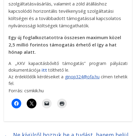
szolgáltatásvásárlás, valamint a zöld átálláshoz
kapcsolódó horizontális tevékenység szolgáltatási
költségei és a továbbadott támogatással kapcsolatos
nyilvánossági költségek támogathatók.
Egy új foglalkoztatottra összesen maximum közel
2,5 millió forintos támogatás érhető el így a hat
hónap alatt.
A „KKV kapacitásbővítő támogatás” program pályázati
dokumentációja
itt
tölthető le.
Az érdeklődők kérdéseiket a
ginop324@ofa.hu
címen tehetik
fel.
Forrás: csmkik.hu
←
„Ne kívülről hozzuk be a tudást, hanem belül