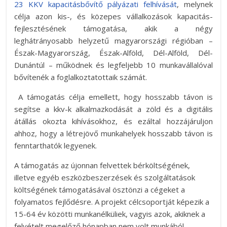
23 KKV kapacitásbővítő pályázati felhívását
, melynek
célja azon kis-, és közepes vállalkozások kapacitás-
fejlesztésének támogatása, akik a négy
leghátrányosabb helyzetű magyarországi régióban –
Észak-Magyarország, Észak-Alföld, Dél-Alföld, Dél-
Dunántúl – működnek és legfeljebb 10 munkavállalóval
bővítenék a foglalkoztatottaik számát.
A támogatás célja emellett, hogy hosszabb távon is
segítse a kkv-k alkalmazkodását a zöld és a digitális
átállás okozta kihívásokhoz, és ezáltal hozzájáruljon
ahhoz, hogy a létrejövő munkahelyek hosszabb távon is
fenntarthatók legyenek.
A támogatás az újonnan felvettek bérköltségének,
illetve egyéb eszközbeszerzések és szolgáltatások
költségének támogatásával ösztönzi a cégeket a
folyamatos fejlődésre. A projekt célcsoportját képezik a
15-64 év közötti munkanélküliek, vagyis azok, akiknek a
felvételt megelőző hónapban nem volt munkából