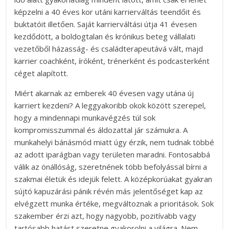
képzelni a 40 éves kor utáni karrierváltás teendőit és
buktatóit illetően. Saját karrierváltási útja 41 évesen
kezdődött, a boldogtalan és krónikus beteg vállalati
vezetőből házasság- és családterapeutává vált, majd
karrier coachként, íróként, trénerként és podcasterként
céget alapított.
Miért akarnak az emberek 40 évesen vagy utána új
karriert kezdeni? A leggyakoribb okok között szerepel,
hogy a mindennapi munkavégzés túl sok
kompromisszummal és áldozattal jár számukra. A
munkahelyi bánásmód miatt úgy érzik, nem tudnak többé
az adott iparágban vagy területen maradni. Fontosabbá
válik az önállóság, szeretnének több befolyással bírni a
szakmai életük és idejük felett. A középkorúakat gyakran
sújtó kapuzárási pánik révén más jelentőséget kap az
elvégzett munka értéke, megváltoznak a prioritások. Sok
szakember érzi azt, hogy nagyobb, pozitívabb vagy
tartósabb hatást szeretne gyakorolni a világra. Nem