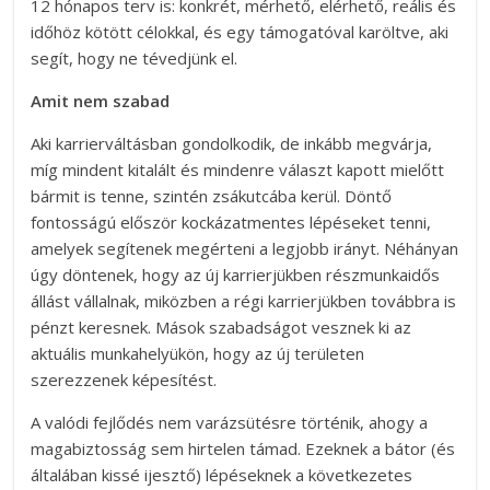
12 hónapos terv is: konkrét, mérhető, elérhető, reális és
időhöz kötött célokkal, és egy támogatóval karöltve, aki
segít, hogy ne tévedjünk el.
Amit nem szabad
Aki karrierváltásban gondolkodik, de inkább megvárja,
míg mindent kitalált és mindenre választ kapott mielőtt
bármit is tenne, szintén zsákutcába kerül. Döntő
fontosságú először kockázatmentes lépéseket tenni,
amelyek segítenek megérteni a legjobb irányt. Néhányan
úgy döntenek, hogy az új karrierjükben részmunkaidős
állást vállalnak, miközben a régi karrierjükben továbbra is
pénzt keresnek. Mások szabadságot vesznek ki az
aktuális munkahelyükön, hogy az új területen
szerezzenek képesítést.
A valódi fejlődés nem varázsütésre történik, ahogy a
magabiztosság sem hirtelen támad. Ezeknek a bátor (és
általában kissé ijesztő) lépéseknek a következetes