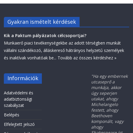
Gyakran ismételt kérdések
Kik a Paktum pályázatok célcsoportjai?
Munkaerő piaci tevékenységekbe az adott térségben munkát
vállalni szándékozó, álláskereső hátrányos helyzetű személyek
és inaktívak vonhatóak be...
Tovább az összes kérdéshez »
"Ha egy embernek
Információk
utcaseprő a
munkája, akkor
Adatvédelmi és
úgy seperjen
utakat, ahogy
adatbiztonsági
Michelangelo
szabályzat
festett, ahogy
Belépés
Beethoven
komponált, vagy
Elfelejtett jelszó
ahogy
Shakespeare írt