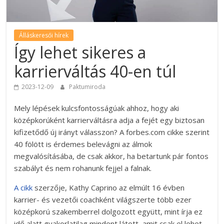
Álláskeresői hírek
Így lehet sikeres a
karrierváltás 40-en túl
2023-12-09
Paktumiroda
Mely lépések kulcsfontosságúak ahhoz, hogy aki
középkorúként karrierváltásra adja a fejét egy biztosan
kifizetődő új irányt válasszon? A forbes.com cikke szerint
40 fölött is érdemes belevágni az álmok
megvalósításába, de csak akkor, ha betartunk pár fontos
szabályt és nem rohanunk fejjel a falnak.
A cikk
szerzője, Kathy Caprino az elmúlt 16 évben
karrier- és vezetői coachként világszerte több ezer
középkorú szakemberrel dolgozott együtt, mint írja ez
idő alatt gyakorlatilag mindent látott, amit csak el lehet