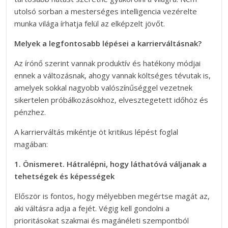
utolsó sorban a mesterséges intelligencia vezérelte
munka világa írhatja felül az elképzelt jövőt.
Melyek a legfontosabb lépései a karrierváltásnak?
Az írónő szerint vannak produktív és hatékony módjai
ennek a változásnak, ahogy vannak költséges tévutak is,
amelyek sokkal nagyobb valószínűséggel vezetnek
sikertelen próbálkozásokhoz, elvesztegetett időhöz és
pénzhez.
A karrierváltás mikéntje öt kritikus lépést foglal
magában:
1. Önismeret. Hátralépni, hogy láthatóvá váljanak a
tehetségek és képességek
Először is fontos, hogy mélyebben megértse magát az,
aki váltásra adja a fejét. Végig kell gondolni a
prioritásokat szakmai és magánéleti szempontból