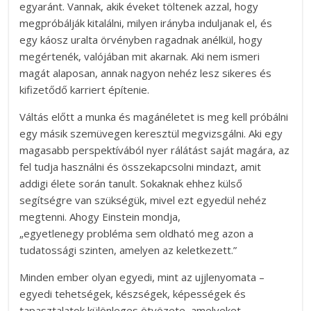
egyaránt. Vannak, akik éveket töltenek azzal, hogy
megpróbálják kitalálni, milyen irányba induljanak el, és
egy káosz uralta örvényben ragadnak anélkül, hogy
megértenék, valójában mit akarnak. Aki nem ismeri
magát alaposan, annak nagyon nehéz lesz sikeres és
kifizetődő karriert építenie.
Váltás előtt a munka és magánéletet is meg kell próbálni
egy másik szemüvegen keresztül megvizsgálni. Aki egy
magasabb perspektívából nyer rálátást saját magára, az
fel tudja használni és összekapcsolni mindazt, amit
addigi élete során tanult. Sokaknak ehhez külső
segítségre van szükségük, mivel ezt egyedül nehéz
megtenni. Ahogy Einstein mondja,
„egyetlenegy probléma sem oldható meg azon a
tudatossági szinten, amelyen az keletkezett.”
Minden ember olyan egyedi, mint az ujjlenyomata –
egyedi tehetségek, készségek, képességek és
tapasztalatok különleges ötvözete, amelyeket