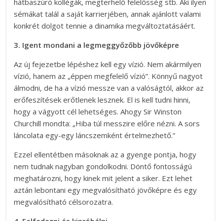
hátbaszúró kollégák, megterhelő felelősség stb. Aki ilyen
sémákat talál a saját karrierjében, annak ajánlott valami
konkrét dolgot tennie a dinamika megváltoztatásáért.
3. Igent mondani a legmeggyőzőbb jövőképre
Az új fejezetbe lépéshez kell egy vízió. Nem akármilyen
vízió, hanem az „éppen megfelelő vízió”. Könnyű nagyot
álmodni, de ha a vízió messze van a valóságtól, akkor az
erőfeszítések erőtlenek lesznek. El is kell tudni hinni,
hogy a vágyott cél lehetséges. Ahogy Sir Winston
Churchill mondta: „Hiba túl messzire előre nézni. A sors
láncolata egy-egy láncszemként értelmezhető.”
Ezzel ellentétben másoknak az a gyenge pontja, hogy
nem tudnak nagyban gondolkodni. Döntő fontosságú
meghatározni, hogy kinek mit jelent a siker. Ezt lehet
aztán lebontani egy megvalósítható jövőképre és egy
megvalósítható célsorozatra.
4. Felfedezni és kipróbálni