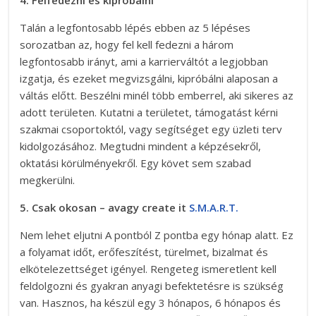
Talán a legfontosabb lépés ebben az 5 lépéses
sorozatban az, hogy fel kell fedezni a három
legfontosabb irányt, ami a karrierváltót a legjobban
izgatja, és ezeket megvizsgálni, kipróbálni alaposan a
váltás előtt. Beszélni minél több emberrel, aki sikeres az
adott területen. Kutatni a területet, támogatást kérni
szakmai csoportoktól, vagy segítséget egy üzleti terv
kidolgozásához. Megtudni mindent a képzésekről,
oktatási körülményekről. Egy követ sem szabad
megkerülni.
5. Csak okosan – avagy create it
S.M.A.R.T.
Nem lehet eljutni A pontból Z pontba egy hónap alatt. Ez
a folyamat időt, erőfeszítést, türelmet, bizalmat és
elkötelezettséget igényel. Rengeteg ismeretlent kell
feldolgozni és gyakran anyagi befektetésre is szükség
van. Hasznos, ha készül egy 3 hónapos, 6 hónapos és