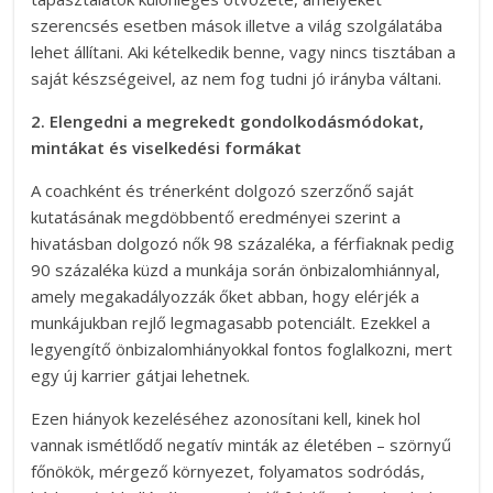
szerencsés esetben mások illetve a világ szolgálatába
lehet állítani. Aki kételkedik benne, vagy nincs tisztában a
saját készségeivel, az nem fog tudni jó irányba váltani.
2. Elengedni a megrekedt gondolkodásmódokat,
mintákat és viselkedési formákat
A coachként és trénerként dolgozó szerzőnő saját
kutatásának megdöbbentő eredményei szerint a
hivatásban dolgozó nők 98 százaléka, a férfiaknak pedig
90 százaléka küzd a munkája során önbizalomhiánnyal,
amely megakadályozzák őket abban, hogy elérjék a
munkájukban rejlő legmagasabb potenciált. Ezekkel a
legyengítő önbizalomhiányokkal fontos foglalkozni, mert
egy új karrier gátjai lehetnek.
Ezen hiányok kezeléséhez azonosítani kell, kinek hol
vannak ismétlődő negatív minták az életében – szörnyű
főnökök, mérgező környezet, folyamatos sodródás,