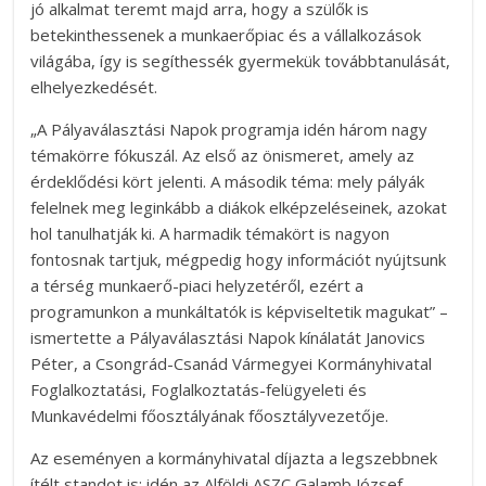
jó alkalmat teremt majd arra, hogy a szülők is
betekinthessenek a munkaerőpiac és a vállalkozások
világába, így is segíthessék gyermekük továbbtanulását,
elhelyezkedését.
„A Pályaválasztási Napok programja idén három nagy
témakörre fókuszál. Az első az önismeret, amely az
érdeklődési kört jelenti. A második téma: mely pályák
felelnek meg leginkább a diákok elképzeléseinek, azokat
hol tanulhatják ki. A harmadik témakört is nagyon
fontosnak tartjuk, mégpedig hogy információt nyújtsunk
a térség munkaerő-piaci helyzetéről, ezért a
programunkon a munkáltatók is képviseltetik magukat” –
ismertette a Pályaválasztási Napok kínálatát Janovics
Péter, a Csongrád-Csanád Vármegyei Kormányhivatal
Foglalkoztatási, Foglalkoztatás-felügyeleti és
Munkavédelmi főosztályának főosztályvezetője.
Az eseményen a kormányhivatal díjazta a legszebbnek
ítélt standot is: idén az Alföldi ASZC Galamb József