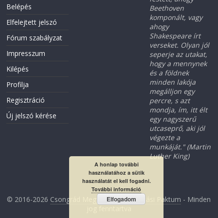
Belépés
Beethoven
komponált, vagy
Elfelejtett jelszó
ahogy
Shakespeare írt
Fórum szabályzat
verseket. Olyan jól
Impresszum
seperje az utakat,
hogy a mennynek
Kilépés
és a földnek
minden lakója
Profilja
megálljon egy
Regisztráció
percre, s azt
mondja, ím, itt élt
Új jelszó kérése
egy nagyszerű
utcaseprő, aki jól
végezte a
munkáját." (Martin
Luther King)
A honlap további
használatához a sütik
használatát el kell fogadni.
További információ
© 2016-2026
Csongrád Megyei Foglalkoztatási Paktum
- Minden
Elfogadom
jog fenntartva