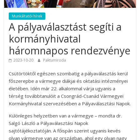
Munkáltatói hírek
A pályaválasztást segíti a
kormányhivatal
háromnapos rendezvénye
2023-10-20
Paktumiroda
Csütörtöktől egészen szombatig a pályaválasztás kerül
főszerepbe a vármegye diákjai és oktatási intézményei
életében. Idén már 22. alkalommal várja ugyanis a
térség továbbtanulóit a Csongrád-Csanád Vármegyei
Kormányhivatal szervezésében a Pályaválasztási Napok.
Különleges helyzetben van a vármegye – mondta dr.
Salgó László a Pályaválasztási Napok
sajtótájékoztatóján. A főispán szerint ugyanis kevés
olyan vármegye van az országban, ahol egy olyan nagy