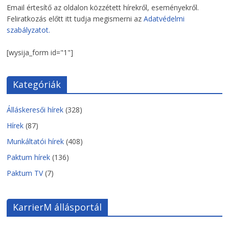
Email értesítő az oldalon közzétett hírekről, eseményekről.
Feliratkozás előtt itt tudja megismerni az
Adatvédelmi
szabályzatot.
[wysija_form id="1"]
Kategóriák
Álláskeresői hírek
(328)
Hírek
(87)
Munkáltatói hírek
(408)
Paktum hírek
(136)
Paktum TV
(7)
KarrierM állásportál