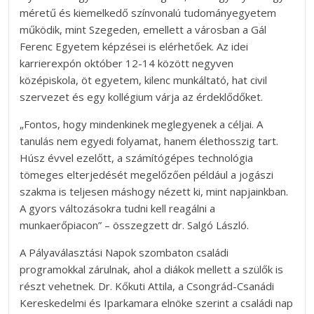
méretű és kiemelkedő színvonalú tudományegyetem
működik, mint Szegeden, emellett a városban a Gál
Ferenc Egyetem képzései is elérhetőek. Az idei
karrierexpón október 12-14 között negyven
középiskola, öt egyetem, kilenc munkáltató, hat civil
szervezet és egy kollégium várja az érdeklődőket.
„Fontos, hogy mindenkinek meglegyenek a céljai. A
tanulás nem egyedi folyamat, hanem élethosszig tart.
Húsz évvel ezelőtt, a számítógépes technológia
tömeges elterjedését megelőzően például a jogászi
szakma is teljesen máshogy nézett ki, mint napjainkban.
A gyors változásokra tudni kell reagálni a
munkaerőpiacon” – összegzett dr. Salgó László.
A Pályaválasztási Napok szombaton családi
programokkal zárulnak, ahol a diákok mellett a szülők is
részt vehetnek. Dr. Kőkuti Attila, a Csongrád-Csanádi
Kereskedelmi és Iparkamara elnöke szerint a családi nap