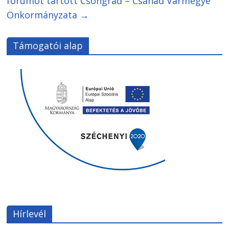
fórumot tartott Csongrád – Csanád Vármegye
Önkormányzata
→
Támogatói alap
Hírlevél