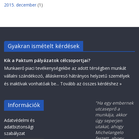
2015. december
(1)
Gyakran ismételt kérdések
Kik a Paktum pályázatok célcsoportjai?
Munkaerő piaci tevékenységekbe az adott térségben munkát
vállalni szándékozó, álláskereső hátrányos helyzetű személyek
és inaktívak vonhatóak be...
Tovább az összes kérdéshez »
"Ha egy embernek
Információk
utcaseprő a
munkája, akkor
Adatvédelmi és
úgy seperjen
utakat, ahogy
adatbiztonsági
Michelangelo
szabályzat
festett, ahogy