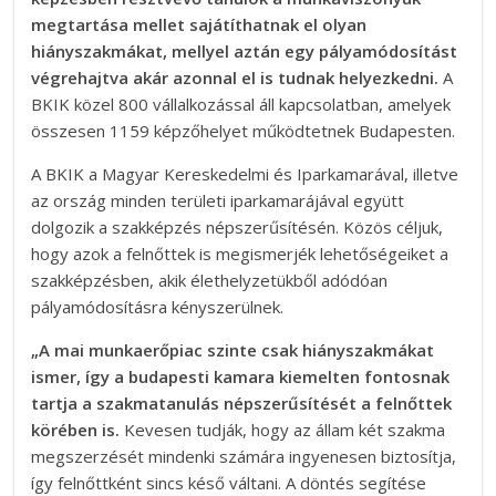
megtartása mellet sajátíthatnak el olyan
hiányszakmákat, mellyel aztán egy pályamódosítást
végrehajtva akár azonnal el is tudnak helyezkedni.
A
BKIK közel 800 vállalkozással áll kapcsolatban, amelyek
összesen 1159 képzőhelyet működtetnek Budapesten.
A BKIK a Magyar Kereskedelmi és Iparkamarával, illetve
az ország minden területi iparkamarájával együtt
dolgozik a szakképzés népszerűsítésén. Közös céljuk,
hogy azok a felnőttek is megismerjék lehetőségeiket a
szakképzésben, akik élethelyzetükből adódóan
pályamódosításra kényszerülnek.
„A mai munkaerőpiac szinte csak hiányszakmákat
ismer, így a budapesti kamara kiemelten fontosnak
tartja a szakmatanulás népszerűsítését a felnőttek
körében is.
Kevesen tudják, hogy az állam két szakma
megszerzését mindenki számára ingyenesen biztosítja,
így felnőttként sincs késő váltani. A döntés segítése