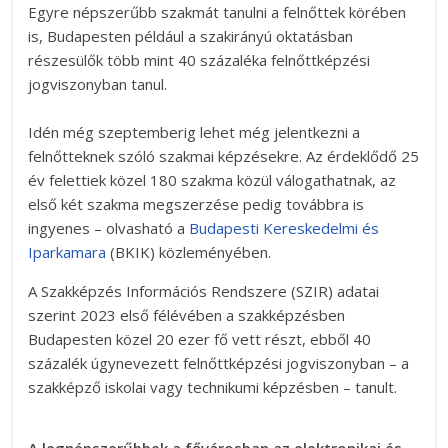
Egyre népszerűbb szakmát tanulni a felnőttek körében
is, Budapesten például a szakirányú oktatásban
részesülők több mint 40 százaléka felnőttképzési
jogviszonyban tanul.
Idén még szeptemberig lehet még jelentkezni a
felnőtteknek szóló szakmai képzésekre. Az érdeklődő 25
év felettiek közel 180 szakma közül válogathatnak, az
első két szakma megszerzése pedig továbbra is
ingyenes – olvasható a
Budapesti Kereskedelmi és
Iparkamara
(BKIK) közleményében.
A Szakképzés Információs Rendszere (SZIR) adatai
szerint 2023 első félévében a szakképzésben
Budapesten közel 20 ezer fő vett részt, ebből 40
százalék úgynevezett felnőttképzési jogviszonyban – a
szakképző iskolai vagy technikumi képzésben – tanult.
A legnépszerűbbek a fővárosban az elektronikai és