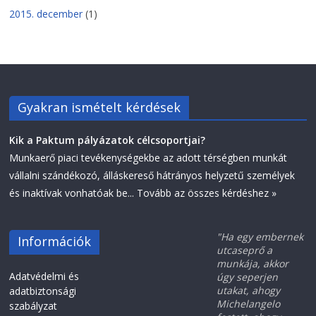
2015. december
(1)
Gyakran ismételt kérdések
Kik a Paktum pályázatok célcsoportjai?
Munkaerő piaci tevékenységekbe az adott térségben munkát
vállalni szándékozó, álláskereső hátrányos helyzetű személyek
és inaktívak vonhatóak be...
Tovább az összes kérdéshez »
"Ha egy embernek
Információk
utcaseprő a
munkája, akkor
Adatvédelmi és
úgy seperjen
utakat, ahogy
adatbiztonsági
Michelangelo
szabályzat