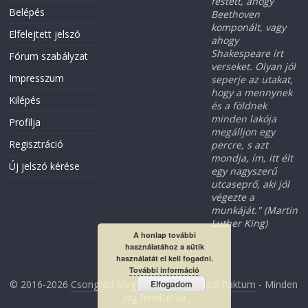
festett, ahogy
Belépés
Beethoven
komponált, vagy
Elfelejtett jelszó
ahogy
Shakespeare írt
Fórum szabályzat
verseket. Olyan jól
Impresszum
seperje az utakat,
hogy a mennynek
Kilépés
és a földnek
minden lakója
Profilja
megálljon egy
Regisztráció
percre, s azt
mondja, ím, itt élt
Új jelszó kérése
egy nagyszerű
utcaseprő, aki jól
végezte a
munkáját." (Martin
Luther King)
A honlap további
használatához a sütik
használatát el kell fogadni.
További információ
© 2016-2026
Csongrád Megyei Foglalkoztatási Paktum
- Minden
Elfogadom
jog fenntartva