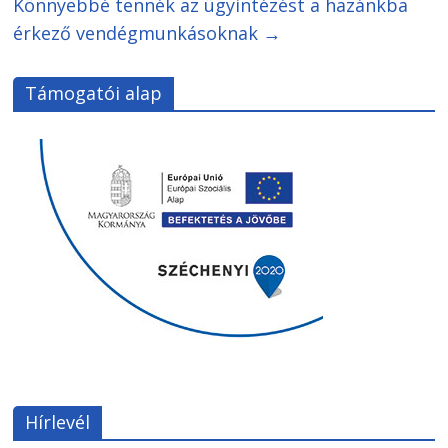
Könnyebbé tennék az ügyintézést a hazánkba
érkező vendégmunkásoknak
→
Támogatói alap
Hírlevél