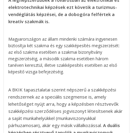
elektrotechnikai képzések ezt követik a turizmus-
vendéglátás képzései, de a dobogóra felfértek a
kreatív szakmák is.
Magyarországon az állam mindenki számára ingyenesen
biztosítja két szakma és egy szakképesítés megszerzését:
az első szakma esetében a szakmai bizonyítvány
megszerzéséig, a második szakma esetében három
tanéven keresztül, illetve szakképesítés esetében az első
képesítő vizsga befejezéséig.
A BKIK tapasztalatai szerint népszerű a szakképzési
rendszernek az a speciális szegmense is, amely
lehetőséget nyújt arra, hogy a képzésben résztvevők
szakképzési szerződéses jogviszonyt létesítsenek akár
a saját munkahelyükkel (munkaviszonyukkal
párhuzamosan), akár egy másik vállalkozással.
A duális
képzésben résztvevő tanulók a munkaviszonyuk