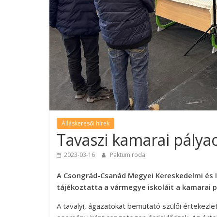
Álláskeresői hírek
Tavaszi kamarai pálya
2023-03-16
Paktumiroda
A Csongrád-Csanád Megyei Kereskedelmi és I
tájékoztatta a vármegye iskoláit a kamarai 
A tavalyi, ágazatokat bemutató szülői értekezle