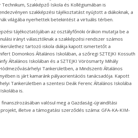
Technikum, Szakképző Iskola és Kollégiumában is
endezvényen szakképzési tájékoztatást nyújtott a diákoknak, a
 világába nyerhettek betekintést a virtuális térben.
pzési tájékoztatójában az osztályfőnöki órákon mutatja be a
nulási irányt választóknak a szakképzési rendszer számos
kerülethez tartozó iskola diákja kapott ismertetőt a
onifert Domonkos Általános Iskolában, a szőregi SZTEJKI Kossuth
tánfy Általános Iskolában és a SZTEJKI Vörösmarty Mihály
a Hódmezővásárhelyi Tankerületben, a Mindszenti Általános
yében is járt kamaránk pályaorientációs tanácsadója. Kapott
elyi Tankerületben a szentesi Deák Ferenc Általános Iskolába
skolába is.
um finanszírozásában valósul meg a Gazdaság-újraindítási
a projekt, illetve a támogatási szerződés száma: GFA-KA-KIM-