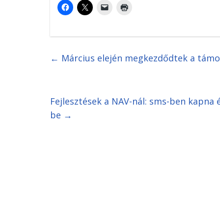
←
Március elején megkezdődtek a támog
Fejlesztések a NAV-nál: sms-ben kapna 
be
→