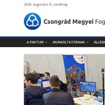
2026. augusztus 9., vasárnap
Csongrád
Megyei
Foglalkoztatási
A PAKTUM
MUNKÁLTATÓKNAK
ÁLLÁS
Paktum