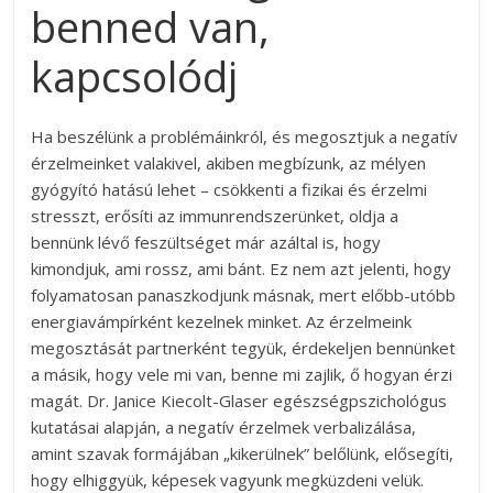
benned van,
kapcsolódj
Ha beszélünk a problémáinkról, és megosztjuk a negatív
érzelmeinket valakivel, akiben megbízunk, az mélyen
gyógyító hatású lehet – csökkenti a fizikai és érzelmi
stresszt, erősíti az immunrendszerünket, oldja a
bennünk lévő feszültséget már azáltal is, hogy
kimondjuk, ami rossz, ami bánt. Ez nem azt jelenti, hogy
folyamatosan panaszkodjunk másnak, mert előbb-utóbb
energiavámpírként kezelnek minket. Az érzelmeink
megosztását partnerként tegyük, érdekeljen bennünket
a másik, hogy vele mi van, benne mi zajlik, ő hogyan érzi
magát. Dr. Janice Kiecolt-Glaser egészségpszichológus
kutatásai alapján,
a negatív érzelmek verbalizálása,
amint szavak formájában „kikerülnek” belőlünk, elősegíti,
hogy elhiggyük, képesek vagyunk megküzdeni velük.