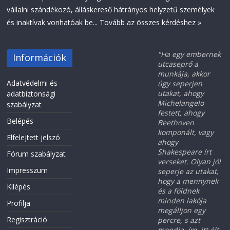
vállalni szándékozó, álláskereső hátrányos helyzetű személyek
és inaktívak vonhatóak be...
Tovább az összes kérdéshez »
"Ha egy embernek
Információk
utcaseprő a
munkája, akkor
Adatvédelmi és
úgy seperjen
utakat, ahogy
adatbiztonsági
Michelangelo
szabályzat
festett, ahogy
Belépés
Beethoven
komponált, vagy
Elfelejtett jelszó
ahogy
Shakespeare írt
Fórum szabályzat
verseket. Olyan jól
Impresszum
seperje az utakat,
hogy a mennynek
Kilépés
és a földnek
minden lakója
Profilja
megálljon egy
Regisztráció
percre, s azt
mondja, ím, itt élt