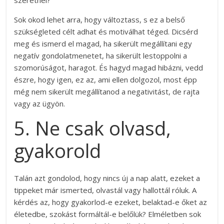
Sok okod lehet arra, hogy változtass, s ez a belső
szükségleted célt adhat és motiválhat téged. Dicsérd
meg és ismerd el magad, ha sikerült megállítani egy
negatív gondolatmenetet, ha sikerült lestoppolni a
szomorúságot, haragot. És hagyd magad hibázni, vedd
észre, hogy igen, ez az, ami ellen dolgozol, most épp
még nem sikerült megállítanod a negativitást, de rajta
vagy az ügyön.
5. Ne csak olvasd,
gyakorold
Talán azt gondolod, hogy nincs új a nap alatt, ezeket a
tippeket már ismerted, olvastál vagy hallottál róluk. A
kérdés az, hogy gyakorlod-e ezeket, belaktad-e őket az
életedbe, szokást formáltál-e belőlük? Elméletben sok