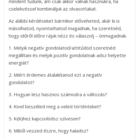
mindent tudunk, ám csak akkor válnak hasznukra, ha
cselekvéssel kombináljuk az olvasottakat.
Az alábbi kérdéseket bármikor előveheted, akár ki is
másolhatod, nyomtathatod magadnak, ha szeretnéd,
hogy időről időre rájuk nézz és válaszolj – önmagadnak.
1. Melyik negatív gondolatod/attitűdöd szeretnéd
megállítani és melyik pozitív gondolatnak adsz helyette
energiát?
2. Miért érdemes átalakítanod ezt a negatív
gondolatot?
3. Hogyan lesz hasznos számodra a változás?
4. Kivel beszéled meg a veled történteket?
5. Ki(k)hez kapcsolódsz szívesen?
6. Miből veszed észre, hogy haladsz?