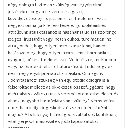
négy dologra biztosan szükség van: egyértelmű
jelzésekre, hogy mit szeretne a gazdi,
következetességre, jutalomra és türelemre. Ezt a
négyest önmagunk fejlesztésére, gondolataink és
attitűdünk átalakításához is használhatjuk. Ha szorongó,
ideges, frusztrált vagy, netán dühös, türelmetlen,
ne
arra gondolj, hogy milyen nem akarsz lenni, hanem
határozd meg, hogy milyen akarsz lenni
: harmonikus,
nyugodt, békés, türelmes, stb. Vedd észre, amikor nem
vagy az és idézd fel az elhatározásod. Tudd, hogy ez
nem megy egyik pillanatról a másikra. Önmagunk
„idomításához” szükség van egy ötödik dologra is a
felsoroltak mellett: az ok-okozati összefüggésre, hogy
miért akarsz változtatni? Szeretnél örömtelibb életet és
ahhoz, nagyobb harmóniára van szükség? Vérnyomást
emel, ha mindig idegeskedsz és szeretnéd kímélni
magad? A belső nyugtalanságod kívül túl sok konfliktust,
vitát gerjeszt másokkal és jobb kapcsolatokat
szeretnél?