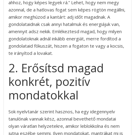
ahhoz, hogy képes legyek rá.” Lehet, hogy nem megy
azonnal, de a hatlovas fogat sem képes rögtön megállni,
amikor meghúzod a kantárt: adj időt magadnak.
A
gondolataidnak csak annyi hatalmuk és energiájuk van,
amennyit adsz nekik.
Emlékeztesd magad, hogy milyen
gondolatoknak adnál inkább energiát, merre fordítod a
gondolataid fókuszát, hiszen a fogaton te vagy a kocsis,
te irányítod a lovakat.
2. Erősítsd magad
konkrét, pozitív
mondatokkal
Sok nyelvtanár szerint hasznos, ha egy idegennyelv
tanulónak vannak kész, azonnal bevethető mondatai
olyan váratlan helyzetekre, amikor leblokkolna és nem
jutna eszébe semmi. Ilyen mondatokat, mantrákat mi is