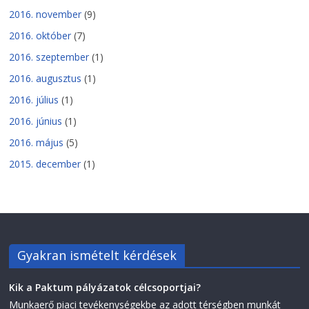
2016. november
(9)
2016. október
(7)
2016. szeptember
(1)
2016. augusztus
(1)
2016. július
(1)
2016. június
(1)
2016. május
(5)
2015. december
(1)
Gyakran ismételt kérdések
Kik a Paktum pályázatok célcsoportjai?
Munkaerő piaci tevékenységekbe az adott térségben munkát