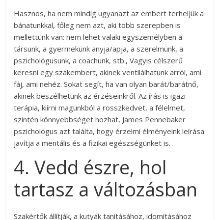
Hasznos, ha nem mindig ugyanazt az embert terheljük a
bánatunkkal, főleg nem azt, aki több szerepben is
mellettünk van: nem lehet valaki egyszemélyben a
társunk, a gyermekünk anyja/apja, a szerelmünk, a
pszichológusunk, a coachunk, stb., Vagyis célszerű
keresni egy szakembert, akinek ventilálhatunk arról, ami
fáj, ami nehéz. Sokat segít, ha van olyan barát/barátnő,
akinek beszélhetünk az érzéseinkről. Az írás is igazi
terápia, kiírni magunkból a rosszkedvet, a félelmet,
szintén könnyebbséget hozhat, James Pennebaker
pszichológus azt találta, hogy érzelmi élményeink leírása
javítja a mentális és a fizikai egészségünket is.
4. Vedd észre, hol
tartasz a változásban
Szakértők állítják, a kutyák tanításához, idomításához