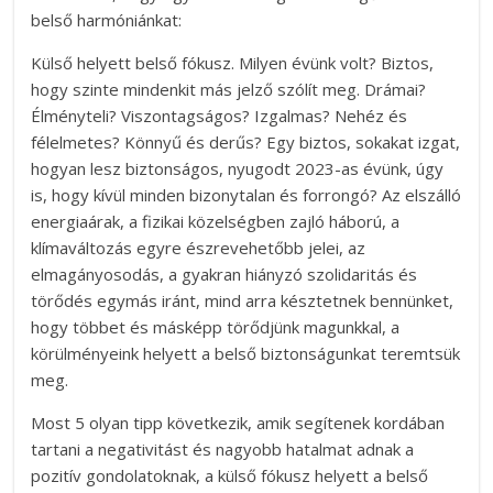
belső harmóniánkat:
Külső helyett belső fókusz. Milyen évünk volt? Biztos,
hogy szinte mindenkit más jelző szólít meg. Drámai?
Élményteli? Viszontagságos? Izgalmas? Nehéz és
félelmetes? Könnyű és derűs? Egy biztos, sokakat izgat,
hogyan lesz biztonságos, nyugodt 2023-as évünk, úgy
is, hogy kívül minden bizonytalan és forrongó? Az elszálló
energiaárak, a fizikai közelségben zajló háború, a
klímaváltozás egyre észrevehetőbb jelei, az
elmagányosodás, a gyakran hiányzó szolidaritás és
törődés egymás iránt, mind arra késztetnek bennünket,
hogy többet és másképp törődjünk magunkkal, a
körülményeink helyett a belső biztonságunkat teremtsük
meg.
Most 5 olyan tipp következik, amik segítenek kordában
tartani a negativitást és nagyobb hatalmat adnak a
pozitív gondolatoknak, a külső fókusz helyett a belső