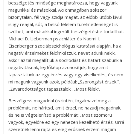
beszélgetés minősége meghatározza, hogy vagyunk
magunkkal és másokkal.
Aki önmagában sokszor
bizonytalan, fél vagy szidja magát, az előbb-utóbb kívül
is így reagál, sőt, a belső félelem türelmetlenséget is
szülhet, ami másokkal ingerült beszélgetésbe torkollhat.
Michael D. Lieberman pszichiáter és Naomi I.
Eisenberger szociálpszichológus kutatásai alapján, ha a
negatív érzelmeket felcímkézzük, nevet adunk nekik,
akkor azzal megállítjuk a sodródást és határt szabunk a
negativitásnak, legfőképp azonosítjuk, hogy amit
tapasztalunk az egy érzés vagy egy viselkedés, és nem
mi magunk vagyunk azok, például: „Szorongást érzek.”,
„Zavarodottságot tapasztalok., „Most félek”.
Beszélgess magaddal őszintén, fogalmazd meg a
problémát, ne hárítsd, amit érzel, ne hazudj magadnak,
és ne is végtelenítsd a problémát
: „Most szomorú
vagyok, egyelőre ez egy nehezen kezelhető érzés. Urrá
szeretnék lenni rajta és elég erősnek érzem magam