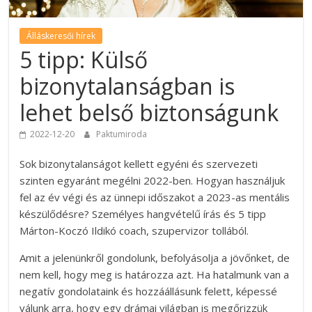
Álláskeresői hírek
5 tipp: Külső
bizonytalanságban is
lehet belső biztonságunk
2022-12-20
Paktumiroda
Sok bizonytalanságot kellett egyéni és szervezeti
szinten egyaránt megélni 2022-ben. Hogyan használjuk
fel az év végi és az ünnepi időszakot a 2023-as mentális
készülődésre? Személyes hangvételű írás és 5 tipp
Márton-Koczó Ildikó coach, szupervizor tollából.
Amit a jelenünkről gondolunk, befolyásolja a jövőnket, de
nem kell, hogy meg is határozza azt. Ha hatalmunk van a
negatív gondolataink és hozzáállásunk felett, képessé
válunk arra, hogy egy drámai világban is megőrizzük