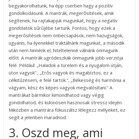
begyakorolhatunk, ha épp cserben hagy a pozitív
gondolkodásunk. A mantrák, megerősítések, amik
segítenek, ha rajtakapjuk magunkat, hogy a negatív
gondolatok sűrűjébe tartunk. Fontos, hogy ezek a
megerősítések nem önbecsapások, nem hazugságok,
ugyanis, ha ilyenekkel traktálnánk magunkat, a második
után nem hinnénk el, hiteltelenné válnánk önmagunk
előtt. A mantrák ugródeszkák önmagunk jobb verziója
felé. Például: „Haladok a türelem és a nyugalom útján,
úton vagyok”., „Erős vagyok és magabiztos, ez a
célkitűzésem, e felé tartok.”, „Békesség és harmónia a
vágyam, kész és képes vagyok megvalósítani.” A
mantrákat bármikor kimondhatod vagy végig
gondolhatod, és különösen hasznosak stressz idején.
Miközben a mantrára fókuszálsz lélegezz mélyeket, ez
segít a jelenben maradnod.
3. Oszd meg, ami