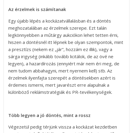
Az érzelmek is számítanak
Egy újabb lépés a kockázatvállalásban és a döntés
meghozatalában az érzelmek szerepe. Ezt talán
legkönnyebben a műtárgy aukciókon lehet tetten érni,
hiszen a döntésnél itt lépnek be olyan szempontok, mint
a presztízs (nekem ez „jár”, hozzám ez illik), vagy a
sárga irigység (inkább tovább licitálok, de az övé ne
legyen), a hazardírozás (ennyiért már nem éri meg, de
nem tudom abbahagyni, mert nyernem kell) stb. Az
érzelmek ilyenfajta szerepét a döntésekben azért is
érdemes ismerni, mert javarészt erre alapulnak a
különböző reklámstratégiák és PR-tevékenységek.
Több legyen a jó döntés, mint a rossz
Végezetül pedig térjünk vissza a kockázat kezdetben