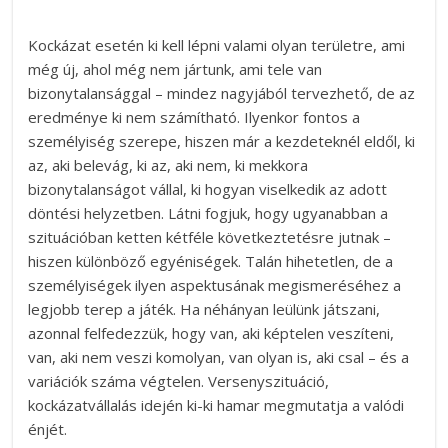
Kockázat esetén ki kell lépni valami olyan területre, ami
még új, ahol még nem jártunk, ami tele van
bizonytalansággal – mindez nagyjából tervezhető, de az
eredménye ki nem számítható. Ilyenkor fontos a
személyiség szerepe, hiszen már a kezdeteknél eldől, ki
az, aki belevág, ki az, aki nem, ki mekkora
bizonytalanságot vállal, ki hogyan viselkedik az adott
döntési helyzetben. Látni fogjuk, hogy ugyanabban a
szituációban ketten kétféle következtetésre jutnak –
hiszen különböző egyéniségek. Talán hihetetlen, de a
személyiségek ilyen aspektusának megismeréséhez a
legjobb terep a játék. Ha néhányan leülünk játszani,
azonnal felfedezzük, hogy van, aki képtelen veszíteni,
van, aki nem veszi komolyan, van olyan is, aki csal – és a
variációk száma végtelen. Versenyszituáció,
kockázatvállalás idején ki-ki hamar megmutatja a valódi
énjét.