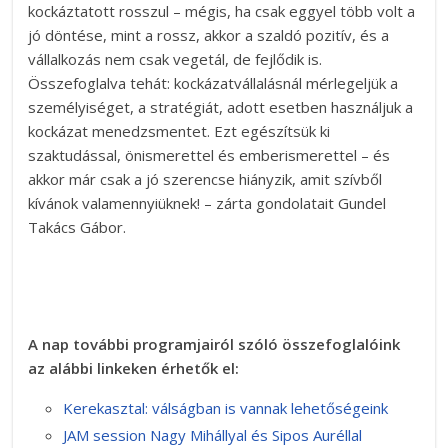
kockáztatott rosszul – mégis, ha csak eggyel több volt a
jó döntése, mint a rossz, akkor a szaldó pozitív, és a
vállalkozás nem csak vegetál, de fejlődik is.
Összefoglalva tehát: kockázatvállalásnál mérlegeljük a
személyiséget, a stratégiát, adott esetben használjuk a
kockázat menedzsmentet. Ezt egészítsük ki
szaktudással, önismerettel és emberismerettel – és
akkor már csak a jó szerencse hiányzik, amit szívből
kívánok valamennyiüknek! – zárta gondolatait Gundel
Takács Gábor.
A nap további programjairól szóló összefoglalóink
az alábbi linkeken érhetők el:
Kerekasztal: válságban is vannak lehetőségeink
JAM session Nagy Mihállyal és Sipos Auréllal