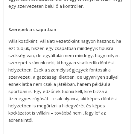
egy szervezeten belül ő a kontroller.
Szerepek a csapatban
Vállalkozóként, vállalati vezetőként nagyon hasznos, ha
ezt tudjuk, hiszen egy csapatban mindegyik típusra
szükség van, de egyáltalán nem mindegy, hogy milyen
szerepet szánunk neki, ki hogyan viselkedik döntési
helyzetben. Ezek a személyiségjegyek fontosak a
szervezeti, a gazdasági életben, de ugyanilyen súllyal
esnek latba nem csak a játékban, hanem például a
sportban is. Egy edzőnek tudnia kell, kire bízza a
tizenegyes rúgását – csak olyanra, aki képes döntési
helyzetben is megőrizni a hidegvérét és képes
kockázatot is vállalni – továbbá nem „fagy le” az
adrenalintól.