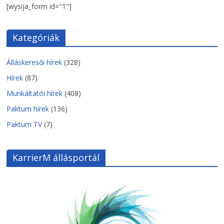
[wysija_form id="1"]
Kategóriák
Álláskeresői hírek
(328)
Hírek
(87)
Munkáltatói hírek
(408)
Paktum hírek
(136)
Paktum TV
(7)
KarrierM állásportál