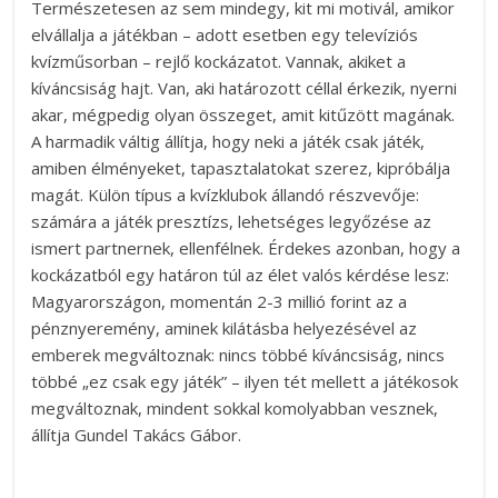
Természetesen az sem mindegy, kit mi motivál, amikor
elvállalja a játékban – adott esetben egy televíziós
kvízműsorban – rejlő kockázatot. Vannak, akiket a
kíváncsiság hajt. Van, aki határozott céllal érkezik, nyerni
akar, mégpedig olyan összeget, amit kitűzött magának.
A harmadik váltig állítja, hogy neki a játék csak játék,
amiben élményeket, tapasztalatokat szerez, kipróbálja
magát. Külön típus a kvízklubok állandó részvevője:
számára a játék presztízs, lehetséges legyőzése az
ismert partnernek, ellenfélnek. Érdekes azonban, hogy a
kockázatból egy határon túl az élet valós kérdése lesz:
Magyarországon, momentán 2-3 millió forint az a
pénznyeremény, aminek kilátásba helyezésével az
emberek megváltoznak: nincs többé kíváncsiság, nincs
többé „ez csak egy játék” – ilyen tét mellett a játékosok
megváltoznak, mindent sokkal komolyabban vesznek,
állítja Gundel Takács Gábor.