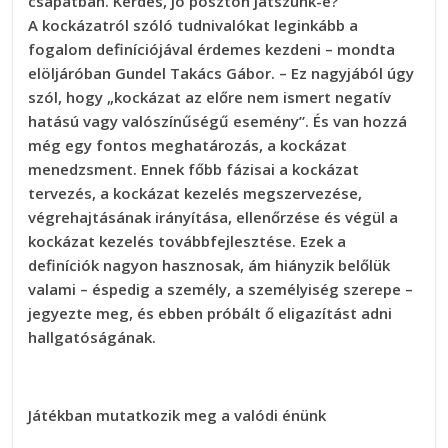
csapatban. Kérdés, jó poszton játszunk-e?
A kockázatról szóló tudnivalókat leginkább a
fogalom definíciójával érdemes kezdeni – mondta
elöljáróban Gundel Takács Gábor. – Ez nagyjából úgy
szól, hogy „kockázat az előre nem ismert negatív
hatású vagy valószínűségű esemény”. És van hozzá
még egy fontos meghatározás, a kockázat
menedzsment. Ennek főbb fázisai a kockázat
tervezés, a kockázat kezelés megszervezése,
végrehajtásának irányítása, ellenőrzése és végül a
kockázat kezelés továbbfejlesztése. Ezek a
definíciók nagyon hasznosak, ám hiányzik belőlük
valami – éspedig a személy, a személyiség szerepe –
jegyezte meg, és ebben próbált ő eligazítást adni
hallgatóságának.
Játékban mutatkozik meg a valódi énünk