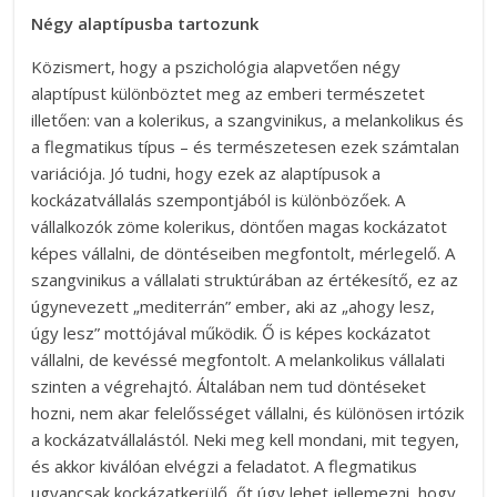
Négy alaptípusba tartozunk
Közismert, hogy a pszichológia alapvetően négy
alaptípust különböztet meg az emberi természetet
illetően: van a kolerikus, a szangvinikus, a melankolikus és
a flegmatikus típus – és természetesen ezek számtalan
variációja. Jó tudni, hogy ezek az alaptípusok a
kockázatvállalás szempontjából is különbözőek. A
vállalkozók zöme kolerikus, döntően magas kockázatot
képes vállalni, de döntéseiben megfontolt, mérlegelő. A
szangvinikus a vállalati struktúrában az értékesítő, ez az
úgynevezett „mediterrán” ember, aki az „ahogy lesz,
úgy lesz” mottójával működik. Ő is képes kockázatot
vállalni, de kevéssé megfontolt. A melankolikus vállalati
szinten a végrehajtó. Általában nem tud döntéseket
hozni, nem akar felelősséget vállalni, és különösen irtózik
a kockázatvállalástól. Neki meg kell mondani, mit tegyen,
és akkor kiválóan elvégzi a feladatot. A flegmatikus
ugyancsak kockázatkerülő, őt úgy lehet jellemezni, hogy