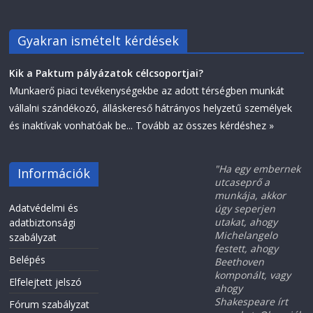
Gyakran ismételt kérdések
Kik a Paktum pályázatok célcsoportjai?
Munkaerő piaci tevékenységekbe az adott térségben munkát
vállalni szándékozó, álláskereső hátrányos helyzetű személyek
és inaktívak vonhatóak be...
Tovább az összes kérdéshez »
"Ha egy embernek
Információk
utcaseprő a
munkája, akkor
Adatvédelmi és
úgy seperjen
utakat, ahogy
adatbiztonsági
Michelangelo
szabályzat
festett, ahogy
Belépés
Beethoven
komponált, vagy
Elfelejtett jelszó
ahogy
Shakespeare írt
Fórum szabályzat