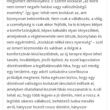
megismert definíciójához. E szerint kockázat „az előre
nem ismert negatív hatású vagy valószínűségű
esemény”. Így igaz: tehát nem kockázat az, ami
bizonyosan bekövetkezik. Nem csak a vállalkozás, a világ,
a személyiség is csak akkor fejlődik, ha ki-ki képes kilépni
a komfortzónájából, képes kalkulálni olyan tényezőkkel,
amelyeknek a végkimenetele nem látszik, bizonytalan és
nem egyértelmű. „Kockázat nélkül nincs nyereség” – szól
az ismert közmondás és valóban: a dolgok a
komfortzónán kívül kezdődnek, az új terepre lépve lehet
tanulni, továbblépni, jövőt építeni. Az ezzel kapcsolatos
döntéseinkben a legáltalánosabb hiba, hogy azt mindig
egy területre, egy adott szituációra szorítkozva
próbáljuk megtenni. Noha egészen biztos, hogy egy
döntéssel valóságos kockázati láncolatot indítunk el,
amelyben óhatatlanul lesznek hibás mozzanatok is. A cél
tehát az, hogy több legyen a jó döntés, mint a rossz. A
legtöbb sikeres vállalkozó, befektető tudna mesélni
arról, hányszor hozott rossz döntést, hányszor