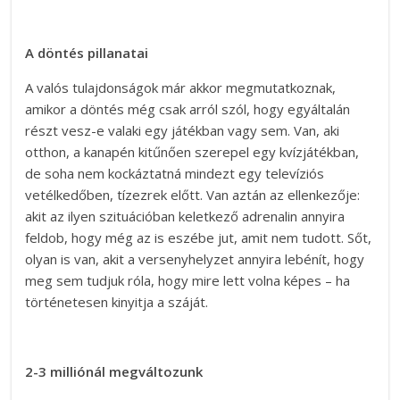
A döntés pillanatai
A valós tulajdonságok már akkor megmutatkoznak,
amikor a döntés még csak arról szól, hogy egyáltalán
részt vesz-e valaki egy játékban vagy sem. Van, aki
otthon, a kanapén kitűnően szerepel egy kvízjátékban,
de soha nem kockáztatná mindezt egy televíziós
vetélkedőben, tízezrek előtt. Van aztán az ellenkezője:
akit az ilyen szituációban keletkező adrenalin annyira
feldob, hogy még az is eszébe jut, amit nem tudott. Sőt,
olyan is van, akit a versenyhelyzet annyira lebénít, hogy
meg sem tudjuk róla, hogy mire lett volna képes – ha
történetesen kinyitja a száját.
2-3 milliónál megváltozunk