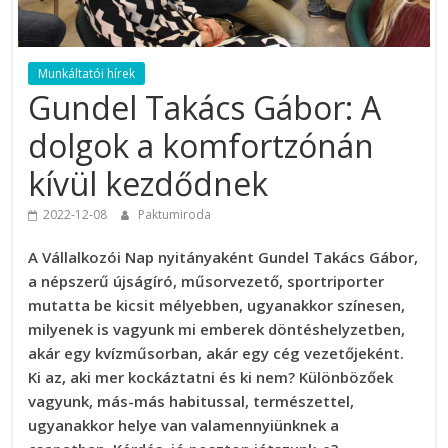
Munkáltatói hírek
Gundel Takács Gábor: A
dolgok a komfortzónán
kívül kezdődnek
2022-12-08
Paktumiroda
A Vállalkozói Nap nyitányaként Gundel Takács Gábor,
a népszerű újságíró, műsorvezető, sportriporter
mutatta be kicsit mélyebben, ugyanakkor színesen,
milyenek is vagyunk mi emberek döntéshelyzetben,
akár egy kvízműsorban, akár egy cég vezetőjeként.
Ki az, aki mer kockáztatni és ki nem? Különbözőek
vagyunk, más-más habitussal, természettel,
ugyanakkor helye van valamennyiünknek a