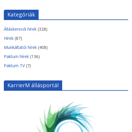
Kategóriák
Álláskeresői hírek
(328)
Hírek
(87)
Munkáltatói hírek
(408)
Paktum hírek
(136)
Paktum TV
(7)
KarrierM állásportál