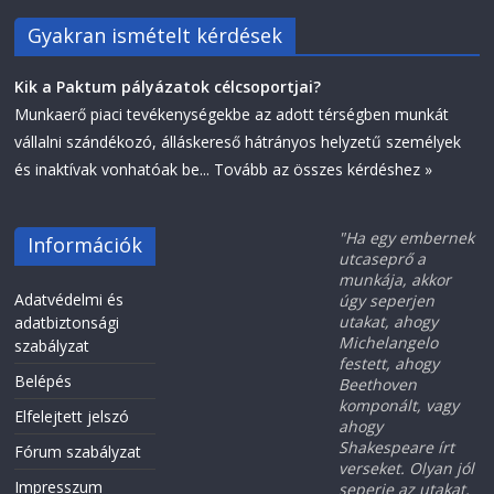
Gyakran ismételt kérdések
Kik a Paktum pályázatok célcsoportjai?
Munkaerő piaci tevékenységekbe az adott térségben munkát
vállalni szándékozó, álláskereső hátrányos helyzetű személyek
és inaktívak vonhatóak be...
Tovább az összes kérdéshez »
"Ha egy embernek
Információk
utcaseprő a
munkája, akkor
Adatvédelmi és
úgy seperjen
utakat, ahogy
adatbiztonsági
Michelangelo
szabályzat
festett, ahogy
Belépés
Beethoven
komponált, vagy
Elfelejtett jelszó
ahogy
Shakespeare írt
Fórum szabályzat
verseket. Olyan jól
Impresszum
seperje az utakat,