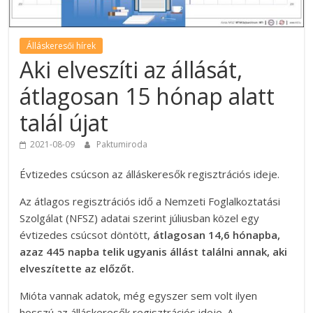
Álláskeresői hírek
Aki elveszíti az állását,
átlagosan 15 hónap alatt
talál újat
2021-08-09
Paktumiroda
Évtizedes csúcson az álláskeresők regisztrációs ideje.
Az átlagos regisztrációs idő a Nemzeti Foglalkoztatási
Szolgálat (NFSZ) adatai szerint júliusban közel egy
évtizedes csúcsot döntött,
átlagosan 14,6 hónapba,
azaz 445 napba telik ugyanis állást találni annak, aki
elveszítette az előzőt.
Mióta vannak adatok, még egyszer sem volt ilyen
hosszú az álláskeresők regisztrációs ideje. A