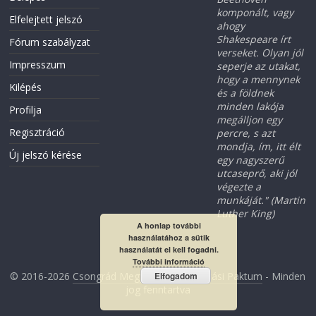
komponált, vagy
Elfelejtett jelszó
ahogy
Shakespeare írt
Fórum szabályzat
verseket. Olyan jól
Impresszum
seperje az utakat,
hogy a mennynek
Kilépés
és a földnek
minden lakója
Profilja
megálljon egy
Regisztráció
percre, s azt
mondja, ím, itt élt
Új jelszó kérése
egy nagyszerű
utcaseprő, aki jól
végezte a
munkáját." (Martin
Luther King)
A honlap további
használatához a sütik
használatát el kell fogadni.
További információ
Elfogadom
© 2016-2026
Csongrád Megyei Foglalkoztatási Paktum
- Minden
jog fenntartva