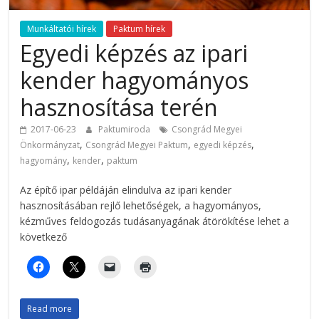
Munkáltatói hírek
Paktum hírek
Egyedi képzés az ipari
kender hagyományos
hasznosítása terén
2017-06-23
Paktumiroda
Csongrád Megyei
,
,
,
Önkormányzat
Csongrád Megyei Paktum
egyedi képzés
,
,
hagyomány
kender
paktum
Az építő ipar példáján elindulva az ipari kender
hasznosításában rejlő lehetőségek, a hagyományos,
kézműves feldogozás tudásanyagának átörökítése lehet a
következő
Read more