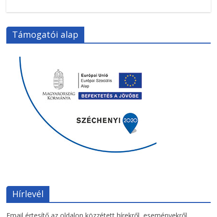
Támogatói alap
Hírlevél
Email értesítő az oldalon közzétett hírekről, eseményekről.