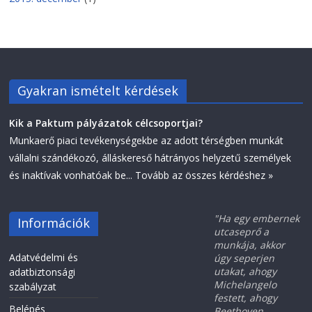
Gyakran ismételt kérdések
Kik a Paktum pályázatok célcsoportjai?
Munkaerő piaci tevékenységekbe az adott térségben munkát
vállalni szándékozó, álláskereső hátrányos helyzetű személyek
és inaktívak vonhatóak be...
Tovább az összes kérdéshez »
"Ha egy embernek
Információk
utcaseprő a
munkája, akkor
Adatvédelmi és
úgy seperjen
utakat, ahogy
adatbiztonsági
Michelangelo
szabályzat
festett, ahogy
Belépés
Beethoven