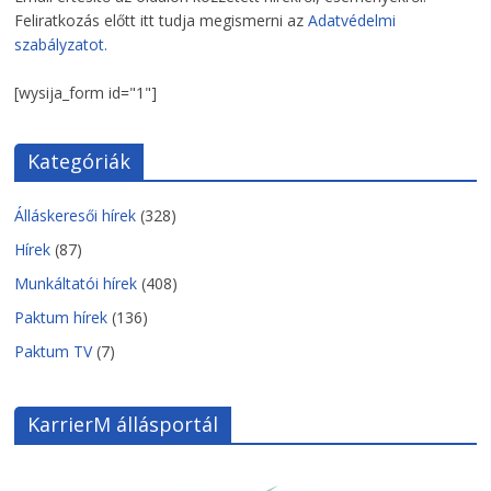
Feliratkozás előtt itt tudja megismerni az
Adatvédelmi
szabályzatot.
[wysija_form id="1"]
Kategóriák
Álláskeresői hírek
(328)
Hírek
(87)
Munkáltatói hírek
(408)
Paktum hírek
(136)
Paktum TV
(7)
KarrierM állásportál