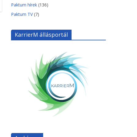
Paktum hírek
(136)
Paktum TV
(7)
KarrierM állásportál