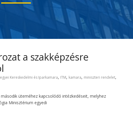
rozat a szakképzésre
l
,
,
,
,
egyei Kereskedelmi és Iparkamara
ITM
kamara
miniszteri rendelet
et második üteméhez kapcsolódó intézkedéseit, melyhez
gia Minisztérium egyedi