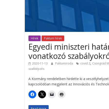
Hírek
Paktum hírek
Egyedi miniszteri hatá
vonatkozó szabályokró
,
2020-11-13
Paktumiroda
covid 2
Csongrád M
szakképzés
A Kormány rendeletben hirdette ki a veszélyhelyz
kapcsolódóan megjelent az Innovációs és Technoló
Read more