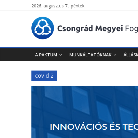
2026. augusztus 7., péntek
Csongrád
Megyei
Foglalkoztatási
A PAKTUM
MUNKÁLTATÓKNAK
ÁLLÁS
Paktum
covid 2