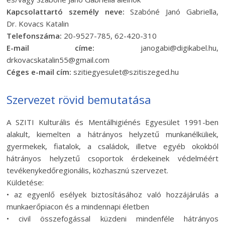
Kapcsolattartó személy neve:
Szabóné Janó Gabriella,
Dr. Kovacs Katalin
Telefonszáma:
20-9527-785, 62-420-310
E-mail címe:
janogabi@digikabel.hu,
drkovacskatalin55@gmail.com
Céges e-mail cím:
szitiegyesulet@szitiszeged.hu
Szervezet rövid bemutatása
A SZITI Kulturális és Mentálhigiénés Egyesület 1991-ben
alakult, kiemelten a hátrányos helyzetű munkanélküliek,
gyermekek, fiatalok, a családok, illetve egyéb okokból
hátrányos helyzetű csoportok érdekeinek védelméért
tevékenykedőregionális, közhasznú szervezet.
Küldetése:
• az egyenlő esélyek biztosításához való hozzájárulás a
munkaerőpiacon és a mindennapi életben
• civil összefogással küzdeni mindenféle hátrányos