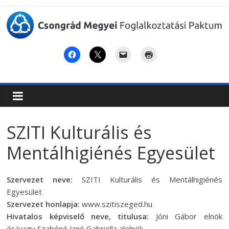
Csongrád
Megyei
Foglalkoztatási
Paktum
SZITI Kulturális és
Mentálhigiénés Egyesület
Szervezet neve:
SZITI Kulturális és Mentálhigiénés
Egyesület
Szervezet honlapja:
www.szitiszeged.hu
Hivatalos képviselő neve, titulusa:
Jóni Gábor elnök
és/vagy Szabóné Janó Gabriella alelnök