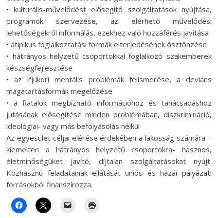
• kulturális-művelődést elősegítő szolgáltatások nyújtása,
programok szervezése, az elérhető művelődési
lehetőségekről informálás, ezekhez való hozzáférés javítása
• atipikus foglalkoztatási formák elterjedésének ösztönzése
• hátrányos helyzetű csoportokkal foglalkozó szakemberek
készségfejlesztése
• az ifjúkori mentális problémák felismerése, a deviáns
magatartásformák megelőzése
• a fiatalok megbízható információhoz és tanácsadáshoz
jutásának elősegítése minden problémában, diszkrimináció,
ideológiai- vagy más befolyásolás nélkül
Az egyesület céljai elérése érdekében a lakosság számára –
kiemelten a hátrányos helyzetű csoportokra- hasznos,
életminőségüket javító, díjtalan szolgáltatásokat nyújt.
Közhasznú feladatainak ellátását uniós és hazai pályázati
forrásokból finanszírozza.