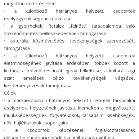
megkülönböztetés ellen
• a különböző hátrányos helyzetű csoportok
esélyegyenlőségének növelése
• a gyermekek, fiatalok „felnőtt” társadalomba való
zökkenőmentes beilleszkedésének támogatása
• kulturális, közművelődési tevékenységek szervezését,
támogatása
• a különböző hátrányos helyzetű csoportok
életminőségének javítása érdekében többek között a
kultúra, a művelődés iránti igény felkeltése, a kulturáltsági
szint emelését célzó tevékenységek végzése,
kezdeményezések támogatása
Célok:
• a munkaerőpiacon hátrányos helyzetű rétegek társadalmi
esélyeinek, helyzetének javítása, kiemelten a megváltozott
munkaképességűek, fogyatékosok, társadalmi kisebbségek,
nők, hajléktalanok csoportjaira
• e csoportok képzésének, foglalkoztatásának
elősegítéséhez kapcsolódó szolgáltatások nyújtása,