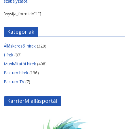
szabályzatot.
[wysija_form id="1"]
Kategóriák
Álláskeresői hírek
(328)
Hírek
(87)
Munkáltatói hírek
(408)
Paktum hírek
(136)
Paktum TV
(7)
KarrierM állásportál