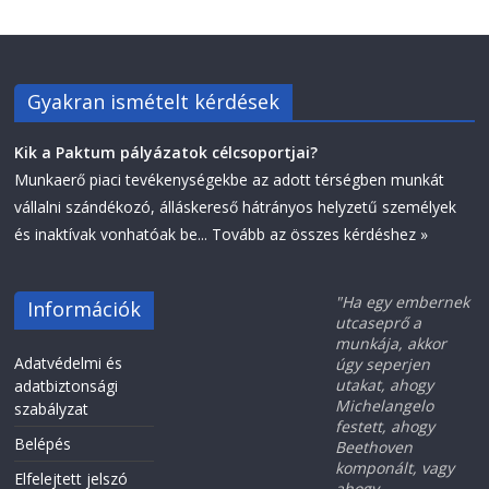
Gyakran ismételt kérdések
Kik a Paktum pályázatok célcsoportjai?
Munkaerő piaci tevékenységekbe az adott térségben munkát
vállalni szándékozó, álláskereső hátrányos helyzetű személyek
és inaktívak vonhatóak be...
Tovább az összes kérdéshez »
"Ha egy embernek
Információk
utcaseprő a
munkája, akkor
Adatvédelmi és
úgy seperjen
utakat, ahogy
adatbiztonsági
Michelangelo
szabályzat
festett, ahogy
Belépés
Beethoven
komponált, vagy
Elfelejtett jelszó
ahogy