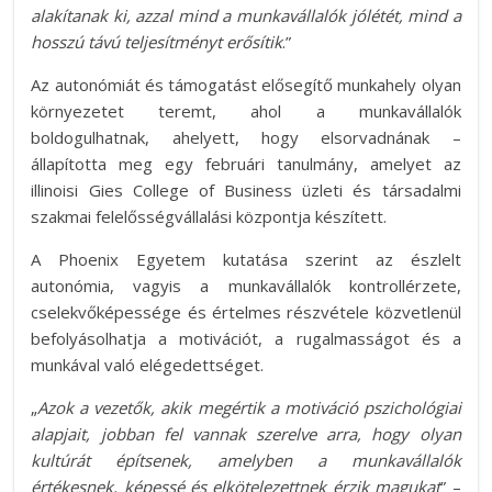
alakítanak ki, azzal mind a munkavállalók jólétét, mind a
hosszú távú teljesítményt erősítik
.”
Az autonómiát és támogatást elősegítő munkahely olyan
környezetet teremt, ahol a munkavállalók
boldogulhatnak, ahelyett, hogy elsorvadnának –
állapította meg egy februári tanulmány, amelyet az
illinoisi Gies College of Business üzleti és társadalmi
szakmai felelősségvállalási központja készített.
A Phoenix Egyetem kutatása szerint az észlelt
autonómia, vagyis a munkavállalók kontrollérzete,
cselekvőképessége és értelmes részvétele közvetlenül
befolyásolhatja a motivációt, a rugalmasságot és a
munkával való elégedettséget.
„
Azok a vezetők, akik megértik a motiváció pszichológiai
alapjait, jobban fel vannak szerelve arra, hogy olyan
kultúrát építsenek, amelyben a munkavállalók
értékesnek, képessé és elkötelezettnek érzik magukat
” –