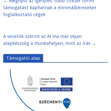
←
Megnyílt az igénylés: több tízezer forint
támogatást kaphatnak a minimálbéreseket
foglalkoztató cégek
A vezetők szerint az AI ma már olyan
alapkészség a munkahelyen, mint az írás
→
Támogatói alap