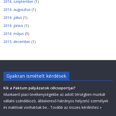
2016. szeptember
(1)
2016. augusztus
(1)
2016. július
(1)
2016. június
(1)
2016. május
(5)
2015. december
(1)
Gyakran ismételt kérdések
Kik a Paktum pályázatok célcsoportjai?
Munkaerő piaci tevékenységekbe az adott térségben munkát
vállalni szándékozó, álláskereső hátrányos helyzetű személyek
és inaktívak vonhatóak be...
Tovább az összes kérdéshez »