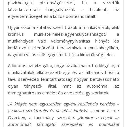
pszichológiai biztonságérzetet, ha a vezetők
következetesen hangsúlyozzák a bizalmat, az
egyértelműséget és a közös döntéshozatalt.
Ugyanakkor a kutatás szerint azok a munkavállalók, akik
krónikus munkaterhelés-egyensúlytalanságot, a
munkahelyen való véleménynyilvánítás hiányát és
korlátozott ellenőrzést tapasztalnak a munkahelyükön,
nagyobb valószínűséggel mutatják a kimerültség jeleit.
A kutatás azt vizsgálta, hogy az alkalmazottak kiégése, a
munkavállalók elkötelezettsége és az általános hosszú
távú szervezeti fenntarthatóság hogyan befolyásolható
olyan tényezők által, mint az autonómia, az
önmeghatározás elmélet és a vezetési gyakorlatok.
„
A kiégés nem egyszerűen egyéni reziliencia kérdése –
gyakran strukturális és vezetési kihívás
” – mondta Julie
Overbey, a tanulmány szerzője. „
Amikor a cégek az
autonómiát támogató szerepeket és politikákat