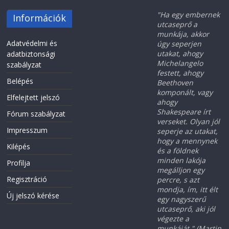
"Ha egy embernek
Információk
utcaseprő a
munkája, akkor
Adatvédelmi és
úgy seperjen
utakat, ahogy
adatbiztonsági
Michelangelo
szabályzat
festett, ahogy
Belépés
Beethoven
komponált, vagy
Elfelejtett jelszó
ahogy
Shakespeare írt
Fórum szabályzat
verseket. Olyan jól
Impresszum
seperje az utakat,
hogy a mennynek
Kilépés
és a földnek
minden lakója
Profilja
megálljon egy
Regisztráció
percre, s azt
mondja, ím, itt élt
Új jelszó kérése
egy nagyszerű
utcaseprő, aki jól
végezte a
munkáját." (Martin