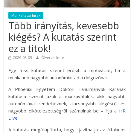
Munkáltatói hírek
Több irányítás, kevesebb
kiégés? A kutatás szerint
ez a titok!
2026-03-09
Ölveczki Imre
Egy friss kutatás szerint erősíti a motivációt, ha a
munkaadó nagyobb autonómiát ad a dolgozónak.
A Phoenixi Egyetem Doktori Tanulmányok Karának
kutatása szerint azok a munkavállalók, akik nagyobb
autonómiával rendelkeznek, alacsonyabb kiégésről és
nagyobb elkötelezettségről számolnak be – írja a
HR
Dive
.
A kutatás megállapította, hogy javíthatja az általános