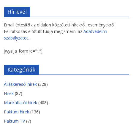
Hírlevél
Email értesítő az oldalon közzétett hírekről, eseményekről.
Feliratkozás előtt itt tudja megismerni az
Adatvédelmi
szabályzatot.
[wysija_form id="1"]
Kategóriák
Álláskeresői hírek
(328)
Hírek
(87)
Munkáltatói hírek
(408)
Paktum hírek
(136)
Paktum TV
(7)