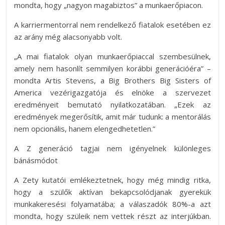
mondta, hogy „nagyon magabiztos” a munkaerőpiacon.
A karriermentorral nem rendelkező fiatalok esetében ez
az arány még alacsonyabb volt.
„A mai fiatalok olyan munkaerőpiaccal szembesülnek,
amely nem hasonlít semmilyen korábbi generációéra” –
mondta Artis Stevens, a Big Brothers Big Sisters of
America vezérigazgatója és elnöke a szervezet
eredményeit bemutató nyilatkozatában. „Ezek az
eredmények megerősítik, amit már tudunk: a mentorálás
nem opcionális, hanem elengedhetetlen.”
A Z generáció tagjai nem igényelnek különleges
bánásmódot
A Zety kutatói emlékeztetnek, hogy még mindig ritka,
hogy a szülők aktívan bekapcsolódjanak gyerekük
munkakeresési folyamatába; a válaszadók 80%-a azt
mondta, hogy szüleik nem vettek részt az interjúkban.