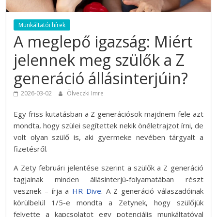
Munkáltatói hírek
A meglepő igazság: Miért
jelennek meg szülők a Z
generáció állásinterjúin?
2026-03-02
Ölveczki Imre
Egy friss kutatásban a Z generációsok majdnem fele azt
mondta, hogy szülei segítettek nekik önéletrajzot írni, de
volt olyan szülő is, aki gyermeke nevében tárgyalt a
fizetésről.
A Zety februári jelentése szerint a szülők a Z generáció
tagjainak minden állásinterjú-folyamatában részt
vesznek – írja a
HR Dive
. A Z generáció válaszadóinak
körülbelül 1/5-e mondta a Zetynek, hogy szülőjük
felvette a kapcsolatot egy potenciális munkáltatóval