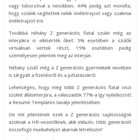
vagy toborzóval a nevükben, 44% pedig azt mondta,
hogy szüleik segítettek nekik önéletrajzot vagy szakmai
önéletrajzot írni.
Továbbá néhány Z generációs fiatal szülei még az
interjúkra is elkísérték őket: 5% esetében a szülők
virtuálisan vettek részt, 15% esetében pedig
személyesen jelentek meg az interjún.
Néhány szülő még a Z generációs gyermekeik nevében
is tárgyalt a fizetésről és a juttatásokról.
Lehetséges, hogy még több Z generációs fiatal viszi
szüleit állásinterjúra, a válaszadók 77%-a így nyilatkozott
a Resume Templates tavalyi jelentésében.
De mit jelentenek ezek a Z generációs sajátosságok
azoknak a HR-vezetőknek, akik inkluzív, több generációt
összefogó munkahelyet akarnak létrehozni?