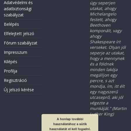
Adatvédelmi és
úgy seperjen
utakat, ahogy
adatbiztonsági
Michelangelo
szabályzat
festett, ahogy
Belépés
Beethoven
komponált, vagy
Elfelejtett jelszó
ahogy
Shakespeare írt
Fórum szabályzat
verseket. Olyan jól
Impresszum
seperje az utakat,
hogy a mennynek
Kilépés
és a földnek
minden lakója
Profilja
megálljon egy
Regisztráció
percre, s azt
mondja, ím, itt élt
Új jelszó kérése
egy nagyszerű
utcaseprő, aki jól
végezte a
munkáját." (Martin
Luther King)
A honlap további
használatához a sütik
használatát el kell fogadni.