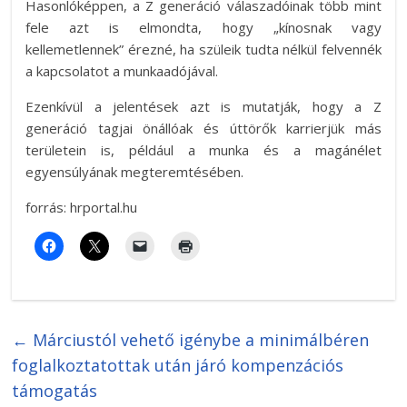
Hasonlóképpen, a Z generáció válaszadóinak több mint
fele azt is elmondta, hogy „kínosnak vagy
kellemetlennek” érezné, ha szüleik tudta nélkül felvennék
a kapcsolatot a munkaadójával.
Ezenkívül a jelentések azt is mutatják, hogy a Z
generáció tagjai önállóak és úttörők karrierjük más
területein is, például a munka és a magánélet
egyensúlyának megteremtésében.
forrás: hrportal.hu
←
Márciustól vehető igénybe a minimálbéren
foglalkoztatottak után járó kompenzációs
támogatás