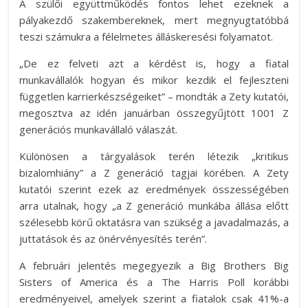
A szülői együttműködés fontos lehet ezeknek a
pályakezdő szakembereknek, mert megnyugtatóbbá
teszi számukra a félelmetes álláskeresési folyamatot.
„De ez felveti azt a kérdést is, hogy a fiatal
munkavállalók hogyan és mikor kezdik el fejleszteni
független karrierkészségeiket” – mondták a Zety kutatói,
megosztva az idén januárban összegyűjtött 1001 Z
generációs munkavállaló válaszát.
Különösen a tárgyalások terén létezik „kritikus
bizalomhiány” a Z generáció tagjai körében. A Zety
kutatói szerint ezek az eredmények összességében
arra utalnak, hogy „a Z generáció munkába állása előtt
szélesebb körű oktatásra van szükség a javadalmazás, a
juttatások és az önérvényesítés terén”.
A februári jelentés megegyezik a Big Brothers Big
Sisters of America és a The Harris Poll korábbi
eredményeivel, amelyek szerint a fiatalok csak 41%-a