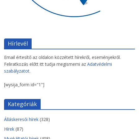
Hírlevél
Email értesítő az oldalon közzétett hírekről, eseményekről.
Feliratkozás előtt itt tudja megismerni az
Adatvédelmi
szabályzatot.
[wysija_form id="1"]
Kategóriák
Álláskeresői hírek
(328)
Hírek
(87)
Munkáltatói hírek
(408)