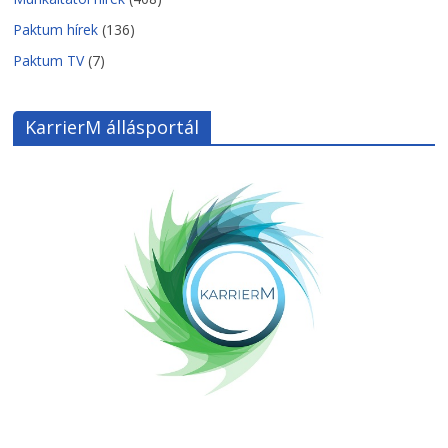
Paktum hírek
(136)
Paktum TV
(7)
KarrierM állásportál