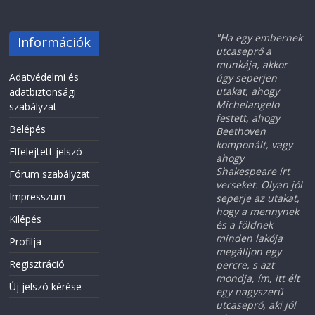
"Ha egy embernek
Információk
utcaseprő a
munkája, akkor
Adatvédelmi és
úgy seperjen
utakat, ahogy
adatbiztonsági
Michelangelo
szabályzat
festett, ahogy
Belépés
Beethoven
komponált, vagy
Elfelejtett jelszó
ahogy
Shakespeare írt
Fórum szabályzat
verseket. Olyan jól
Impresszum
seperje az utakat,
hogy a mennynek
Kilépés
és a földnek
minden lakója
Profilja
megálljon egy
Regisztráció
percre, s azt
mondja, ím, itt élt
Új jelszó kérése
egy nagyszerű
utcaseprő, aki jól