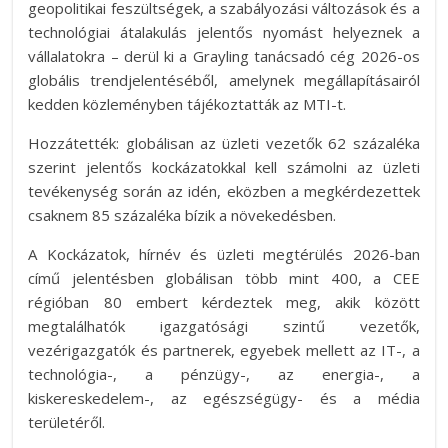
geopolitikai feszültségek, a szabályozási változások és a
technológiai átalakulás jelentős nyomást helyeznek a
vállalatokra – derül ki a Grayling tanácsadó cég 2026-os
globális trendjelentéséből, amelynek megállapításairól
kedden közleményben tájékoztatták az MTI-t.
Hozzátették: globálisan az üzleti vezetők 62 százaléka
szerint jelentős kockázatokkal kell számolni az üzleti
tevékenység során az idén, eközben a megkérdezettek
csaknem 85 százaléka bízik a növekedésben.
A Kockázatok, hírnév és üzleti megtérülés 2026-ban
című jelentésben globálisan több mint 400, a CEE
régióban 80 embert kérdeztek meg, akik között
megtalálhatók igazgatósági szintű vezetők,
vezérigazgatók és partnerek, egyebek mellett az IT-, a
technológia-, a pénzügy-, az energia-, a
kiskereskedelem-, az egészségügy- és a média
területéről.