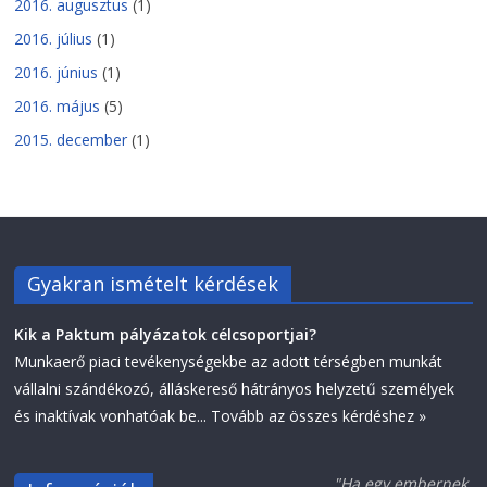
2016. augusztus
(1)
2016. július
(1)
2016. június
(1)
2016. május
(5)
2015. december
(1)
Gyakran ismételt kérdések
Kik a Paktum pályázatok célcsoportjai?
Munkaerő piaci tevékenységekbe az adott térségben munkát
vállalni szándékozó, álláskereső hátrányos helyzetű személyek
és inaktívak vonhatóak be...
Tovább az összes kérdéshez »
"Ha egy embernek