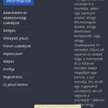
Információk
utcaseprő a
munkája, akkor
Adatvédelmi és
úgy seperjen
utakat, ahogy
adatbiztonsági
Michelangelo
szabályzat
festett, ahogy
Belépés
Beethoven
komponált, vagy
Elfelejtett jelszó
ahogy
Shakespeare írt
Fórum szabályzat
verseket. Olyan jól
Impresszum
seperje az utakat,
hogy a mennynek
Kilépés
és a földnek
minden lakója
Profilja
megálljon egy
Regisztráció
percre, s azt
mondja, ím, itt élt
Új jelszó kérése
egy nagyszerű
utcaseprő, aki jól
végezte a
munkáját." (Martin
Luther King)