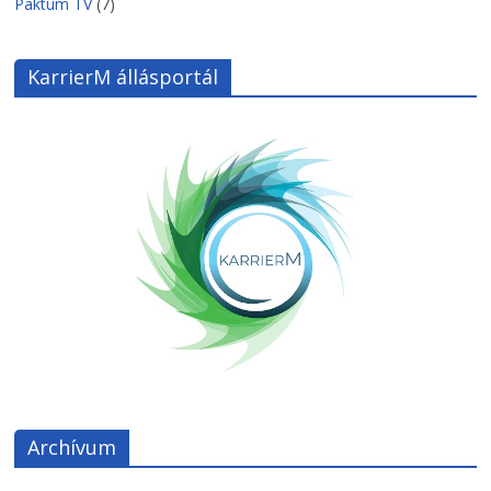
Paktum TV
(7)
KarrierM állásportál
Archívum