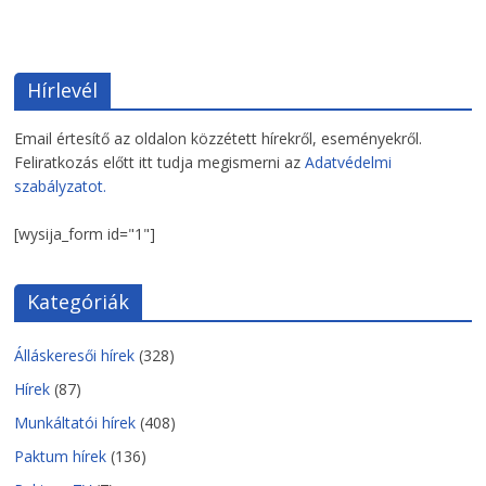
Hírlevél
Email értesítő az oldalon közzétett hírekről, eseményekről.
Feliratkozás előtt itt tudja megismerni az
Adatvédelmi
szabályzatot.
[wysija_form id="1"]
Kategóriák
Álláskeresői hírek
(328)
Hírek
(87)
Munkáltatói hírek
(408)
Paktum hírek
(136)