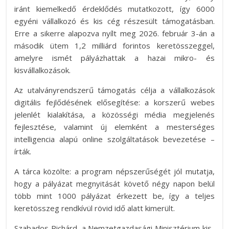
iránt kiemelkedő érdeklődés mutatkozott, így 6000
egyéni vállalkozó és kis cég részesült támogatásban.
Erre a sikerre alapozva nyílt meg 2026. február 3-án a
második ütem 1,2 milliárd forintos keretösszeggel,
amelyre ismét pályázhattak a hazai mikro- és
kisvállalkozások.
Az utalványrendszerű támogatás célja a vállalkozások
digitális fejlődésének elősegítése: a korszerű webes
jelenlét kialakítása, a közösségi média megjelenés
fejlesztése, valamint új elemként a mesterséges
intelligencia alapú online szolgáltatások bevezetése –
írták.
A tárca közölte: a program népszerűségét jól mutatja,
hogy a pályázat megnyitását követő négy napon belül
több mint 1000 pályázat érkezett be, így a teljes
keretösszeg rendkívül rövid idő alatt kimerült.
Szabados Richárd, a Nemzetgazdasági Minisztérium kis-