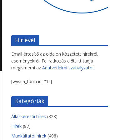
Hírlevél
Email értesítő az oldalon közzétett hírekről,
eseményekről. Feliratkozás előtt itt tudja
megismerni az
Adatvédelmi szabályzatot.
[wysija_form id="1"]
Kategóriák
Álláskeresői hírek
(328)
Hírek
(87)
Munkáltatói hírek
(408)