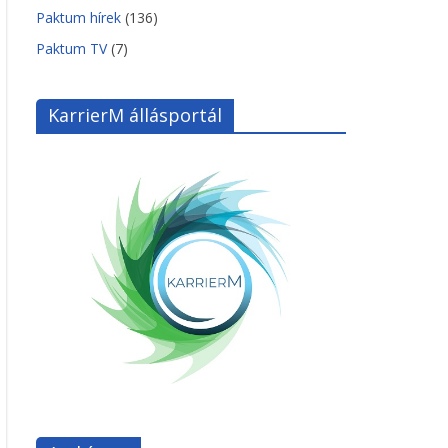
Paktum hírek
(136)
Paktum TV
(7)
KarrierM állásportál