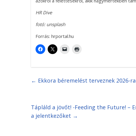
azokról a felettesekről, akik nagymértékben tá
HR Dive
fotó: unsplash
Forrás: hrportal.hu
←
Ekkora béremelést terveznek 2026-r
Tápláld a jövőt! -Feeding the Future! – 
a jelentkezőket
→