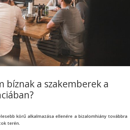
m bíznak a szakemberek a
nciában?
zélesebb körű alkalmazása ellenére a bizalomhiány továbbra
tok terén.