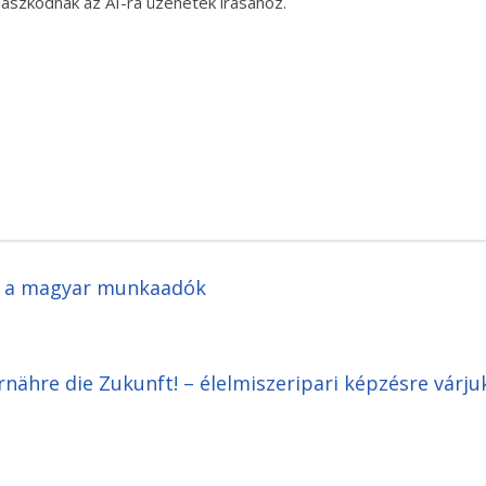
maszkodnak az AI-ra üzenetek írásához.
a a magyar munkaadók
Ernähre die Zukunft! – élelmiszeripari képzésre várju