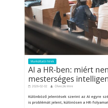
Munkáltatói hírek
AI a HR-ben: miért ne
mesterséges intellige
2026-02-02
Ölveczki Imre
Különböző jelentések szerint az AI egyre s
is problémát jelent, különösen a HR-folyama