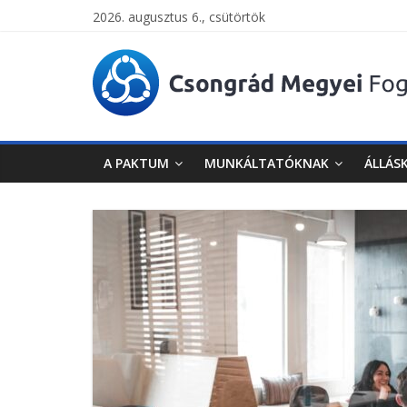
2026. augusztus 6., csütörtök
Csongrád
Megyei
Foglalkoztatási
A PAKTUM
MUNKÁLTATÓKNAK
ÁLLÁS
Paktum