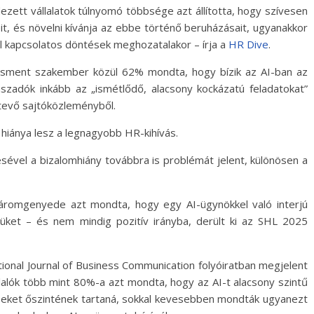
ezett vállalatok túlnyomó többsége azt állította, hogy szívesen
it, és növelni kívánja az ebbe történő beruházásait, ugyanakkor
l kapcsolatos döntések meghozatalakor – írja a
HR Dive
.
ment szakember közül 62% mondta, hogy bízik az AI-ban az
szadók inkább az „ismétlődő, alacsony kockázatú feladatokat”
étevő sajtóközleményből.
 hiánya lesz a legnagyobb HR-kihívás.
sével a bizalomhiány továbbra is problémát jelent, különösen a
háromgenyede azt mondta, hogy egy AI-ügynökkel való interjú
yüket – és nem mindig pozitív irányba, derült ki az SHL 2025
ational Journal of Business Communication folyóiratban megjelent
lók több mint 80%-a azt mondta, hogy az AI-t alacsony szintű
seket őszintének tartaná, sokkal kevesebben mondták ugyanezt