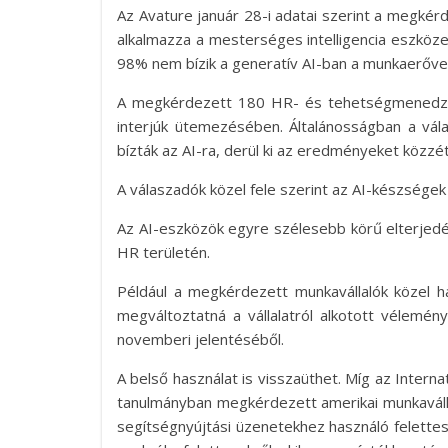
Az Avature január 28-i adatai szerint a megkérd
alkalmazza a mesterséges intelligencia eszköze
98% nem bízik a generatív AI-ban a munkaerőve
A megkérdezett 180 HR- és tehetségmenedzs
interjúk ütemezésében. Általánosságban a vála
bízták az AI-ra, derül ki az eredményeket közz
A válaszadók közel fele szerint az AI-készségek
Az AI-eszközök egyre szélesebb körű elterjedé
HR területén.
Például a megkérdezett munkavállalók közel 
megváltoztatná a vállalatról alkotott vélemén
novemberi jelentéséből.
A belső használat is visszaüthet. Míg az Intern
tanulmányban megkérdezett amerikai munkaválla
segítségnyújtási üzenetekhez használó felette