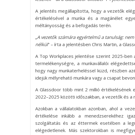
A jelentés megállapította, hogy a vezetők e
értékelésével a munka és a magánélet egyen
méltányosság és a befogadás terén.
„
A vezetők számára egyértelmű a tanulság: nem 
nélkül
” – írta a jelentésben Chris Martin, a Gla
A Top Workplaces jelentése szerint 2025-ben a
termelékenységre, a munkavállalói elégedettsé
hogy nagy munkaterheléssel küzd, részben azé
idejük mélyreható munkára vagy a csapat bevon
A Glassdoor több mint 2 millió értékelésének 
2022–2025 közötti időszakban, a vezetők és a 
Azokban a vállalatokban azonban, ahol a vez
értékelése inkább a menedzserekéhez igazo
szolgáltatás és az éttermek esetében a le
elégedetlenek. Más szektorokban is megfigye