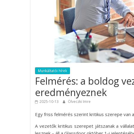
Munkáltatói hírek
Felmérés: a boldog v
eredményeznek
2025-10-13
Ölveczki Imre
Egy friss felmérés szerint kritikus szerepe van
A vezetők kritikus szerepet játszanak a vállala
lesznek – áll a Glassdoor október 1-i jelentéséb