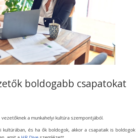
ezetők boldogabb csapatokat
 a vezetőknek a munkahelyi kultúra szempontjából.
ti kultúrában, és ha ők boldogok, akkor a csapataik is boldogok
en, amit a
HR Dive
szemlézett.