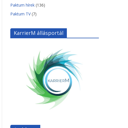
Paktum hírek
(136)
Paktum TV
(7)
KarrierM állásportál