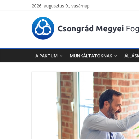
2026. augusztus 9., vasárnap
Csongrád
Megyei
Foglalkoztatási
A PAKTUM
MUNKÁLTATÓKNAK
ÁLLÁS
Paktum