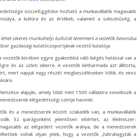
légedettsége összefüggésbe hozható a munkavállalók magasabb
súlya, a kultúra és az értékek, valamint a sokszínűség, a
lehet sikeres munkahelyi kultúrát teremteni a vezetők bevonása
ssdoor gazdasági kutatócsoportjának vezető kutatója.
 vezetők körében egyre gyakoribbá váló kiégés hatással van a
gre és az üzleti sikerre. A vezetők kétharmada azt állította,
rt, mert napjuk nagy részét megbeszéléseken töltik, és nincs
ására.
elemzése alapján, amely több mint 1500 vállalatra vonatkozik a
menedzserek elégedettségi szintje hasonló.
etők és a menedzserek között szakadék van, a munkavállalók
dik. Ez iparágonként jelentősen eltérhet, az élelmiszer-
gmagasabb az elégedett vezetők aránya, de a menedzserek
lhetőek voltak olyan jelek, hogy a vezetők „hátrahagyták a