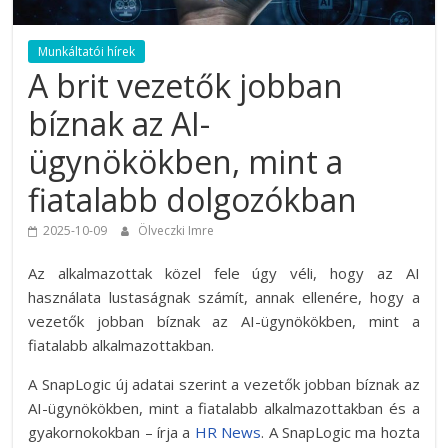
Munkáltatói hírek
A brit vezetők jobban
bíznak az AI-
ügynökökben, mint a
fiatalabb dolgozókban
2025-10-09
Ölveczki Imre
Az alkalmazottak közel fele úgy véli, hogy az AI
használata lustaságnak számít, annak ellenére, hogy a
vezetők jobban bíznak az AI-ügynökökben, mint a
fiatalabb alkalmazottakban.
A SnapLogic új adatai szerint a vezetők jobban bíznak az
AI-ügynökökben, mint a fiatalabb alkalmazottakban és a
gyakornokokban – írja a
HR News
. A SnapLogic ma hozta