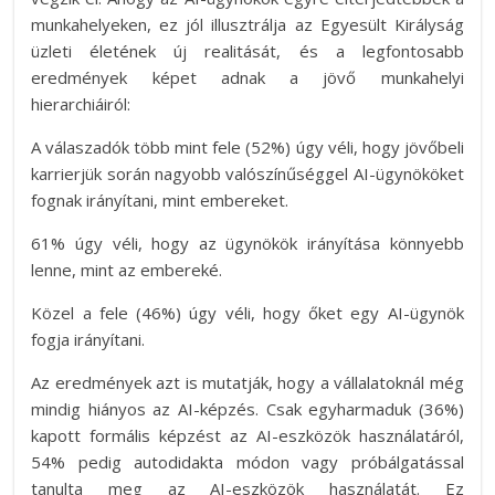
munkahelyeken, ez jól illusztrálja az Egyesült Királyság
üzleti életének új realitását, és a legfontosabb
eredmények képet adnak a jövő munkahelyi
hierarchiáiról:
A válaszadók több mint fele (52%) úgy véli, hogy jövőbeli
karrierjük során nagyobb valószínűséggel AI-ügynököket
fognak irányítani, mint embereket.
61% úgy véli, hogy az ügynökök irányítása könnyebb
lenne, mint az embereké.
Közel a fele (46%) úgy véli, hogy őket egy AI-ügynök
fogja irányítani.
Az eredmények azt is mutatják, hogy a vállalatoknál még
mindig hiányos az AI-képzés. Csak egyharmaduk (36%)
kapott formális képzést az AI-eszközök használatáról,
54% pedig autodidakta módon vagy próbálgatással
tanulta meg az AI-eszközök használatát. Ez