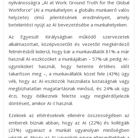
nyilvánosságra „AI at Work: Ground Truth for the Global
Workforce” (AI a munkahelyen: a globális munkaerő valós
helyzete) című jelentésének eredményeit, amely
betekintést nyújt az AI bevezetésébe a munkahelyeken.
Az Egyesült Királyságban működő szervezetek
alkalmazottait, középvezetőit és vezetőit megkérdező
felmérésből kiderül, hogy bár a munkavállalók 81%-a már
használ AI-eszközöket a munkájában – 57%-uk pedig AI-
ügynököket használ, hogy hetente értékes időt
takarítson meg –, a munkavállalók közel fele (43%) úgy
véli, hogy az AI-eszközök használata lustaságnak vagy
megbízhatatlan magatartásnak minősül, és 24%-uk úgy
érzi, hogy ítélkeznek felette vagy megkérdőjelezik
döntéseit, amikor AI-t használ.
Ezeknek az eltéréseknek ellenére összességében az
emberek bíznak abban, hogy az AI (22%) és kollégáik
(23%) ugyanazt a munkát ugyanolyan minőségben
végzik el. Ahogy az AI-ügynökök egyre elterjedtebbek a