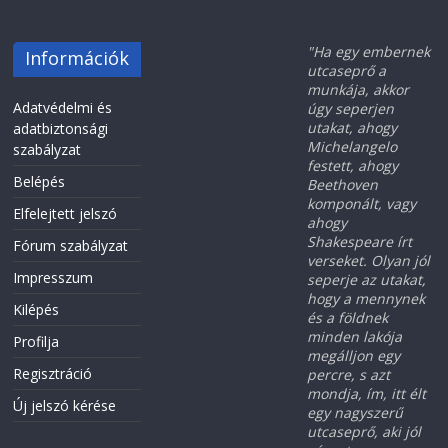
"Ha egy embernek
Információk
utcaseprő a
munkája, akkor
Adatvédelmi és
úgy seperjen
utakat, ahogy
adatbiztonsági
Michelangelo
szabályzat
festett, ahogy
Belépés
Beethoven
komponált, vagy
Elfelejtett jelszó
ahogy
Shakespeare írt
Fórum szabályzat
verseket. Olyan jól
Impresszum
seperje az utakat,
hogy a mennynek
Kilépés
és a földnek
minden lakója
Profilja
megálljon egy
Regisztráció
percre, s azt
mondja, ím, itt élt
Új jelszó kérése
egy nagyszerű
utcaseprő, aki jól