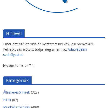
Hírlevél
Email értesítő az oldalon közzétett hírekről, eseményekről.
Feliratkozás előtt itt tudja megismerni az
Adatvédelmi
szabályzatot.
[wysija_form id="1"]
Kategóriák
Álláskeresői hírek
(328)
Hírek
(87)
Munkáltatói hírek
(408)