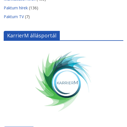
Paktum hírek
(136)
Paktum TV
(7)
KarrierM állásportál