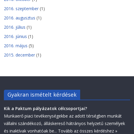
2016. szeptember
(1)
2016. augusztus
(1)
2016. július
(1)
2016. június
(1)
2016. május
(5)
2015. december
(1)
Gyakran ismételt kérdések
Kik a Paktum pályázatok célcsoportjai?
Munkaerő piaci tevékenységekbe az adott térségben munkát
vállalni szándékozó, álláskereső hátrányos helyzetű személyek
és inaktívak vonhatóak be...
Tovább az összes kérdéshez »