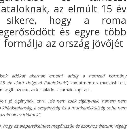
iataloknak, az elmúlt 15 év
b sikere, hogy a roma
megerősödött és egyre több
 formálja az ország jövőjét
ok adókat akarnak emelni, addig a nemzeti kormány
5 év alatti dolgozó fiataloknak”
, kamatmentes munkáshitelt,
 segíti azokat, akik családot akarnak alapítani.
lt jó cigánynak lenni,
„de nem csak cigánynak, hanem nem
 a kilátástalanság, a szegénység és a munkanélküliség soha nem
 azoknak az időknek”.
s, hogy az alapértékeinket megőrizzük és azokhoz életünk végéig