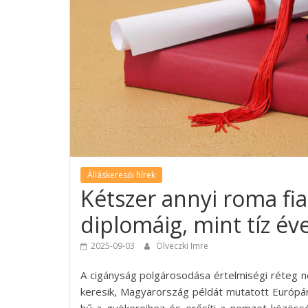
Álláskeresői hírek
Kétszer annyi roma fiat
diplomáig, mint tíz év
2025-09-03
Ölveczki Imre
A cigányság polgárosodása értelmiségi réteg n
keresik, Magyarország példát mutatott Európán