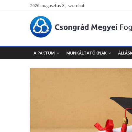
2026. augusztus 8., szombat
Csongrád
Megyei
Foglalkoztatási
A PAKTUM
MUNKÁLTATÓKNAK
ÁLLÁS
Paktum