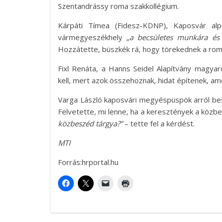
Szentandrássy roma szakkollégium.
Kárpáti Tímea (Fidesz-KDNP), Kaposvár alp
vármegyeszékhely
„a becsületes munkára és
Hozzátette, büszkék rá, hogy törekednek a rom
Fixl Renáta, a Hanns Seidel Alapítvány magya
kell, mert azok összehoznak, hidat építenek, a
Varga László kaposvári megyéspüspök arról bes
Felvetette, mi lenne, ha a keresztények a közb
közbeszéd tárgya?”
– tette fel a kérdést.
MTI
Forrás:hrportal.hu