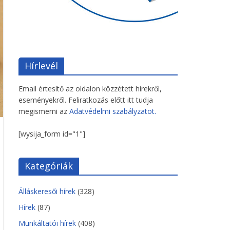
Hírlevél
Email értesítő az oldalon közzétett hírekről,
eseményekről. Feliratkozás előtt itt tudja
megismerni az
Adatvédelmi szabályzatot.
[wysija_form id="1"]
Kategóriák
Álláskeresői hírek
(328)
Hírek
(87)
Munkáltatói hírek
(408)