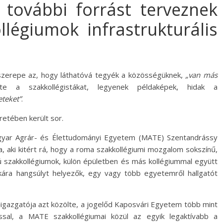
, további forrást terveznek
llégiumok infrastrukturális
 szerepe az, hogy láthatóvá tegyék a közösségüknek,
„van más
te a szakkollégistákat, legyenek példaképek, hidak a
eteket”
.
retében került sor.
agyar Agrár- és Élettudományi Egyetem (MATE) Szentandrássy
, aki kitért rá, hogy a roma szakkollégiumi mozgalom sokszínű,
 szakkollégiumok, külön épületben és más kollégiummal együtt
ra hangsúlyt helyezők, egy vagy több egyetemről hallgatót
gazgatója azt közölte, a jogelőd Kaposvári Egyetem több mint
ssal, a MATE szakkollégiumai közül az egyik legaktívabb a