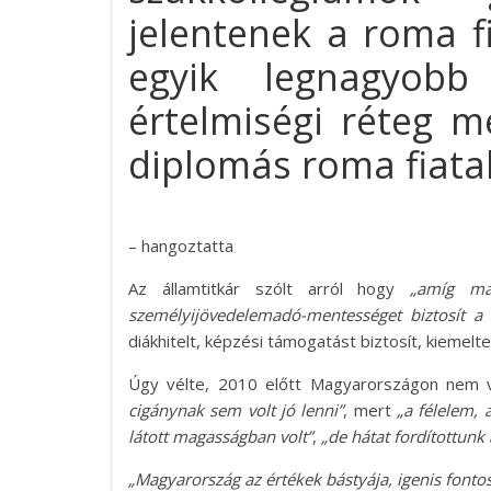
jelentenek a roma f
egyik legnagyob
értelmiségi réteg 
diplomás roma fiatal
– hangoztatta
Az államtitkár szólt arról hogy
„amíg más
személyijövedelemadó-mentességet biztosít a 2
diákhitelt, képzési támogatást biztosít, kiemelten
Úgy vélte, 2010 előtt Magyarországon nem vo
cigánynak sem volt jó lenni”
, mert
„a félelem,
látott magasságban volt”
,
„de hátat fordítottunk
„Magyarország az értékek bástyája, igenis fonto