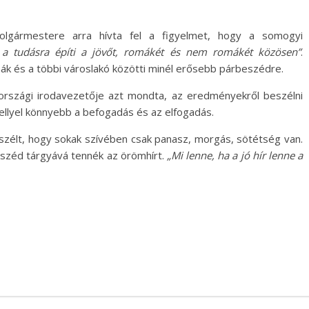
olgármestere arra hívta fel a figyelmet, hogy a somogyi
 a tudásra építi a jövőt, romákét és nem romákét közösen”
.
ák és a többi városlakó közötti minél erősebb párbeszédre.
rországi irodavezetője azt mondta, az eredményekről beszélni
mellyel könnyebb a befogadás és az elfogadás.
zélt, hogy sokak szívében csak panasz, morgás, sötétség van.
eszéd tárgyává tennék az örömhírt.
„Mi lenne, ha a jó hír lenne a