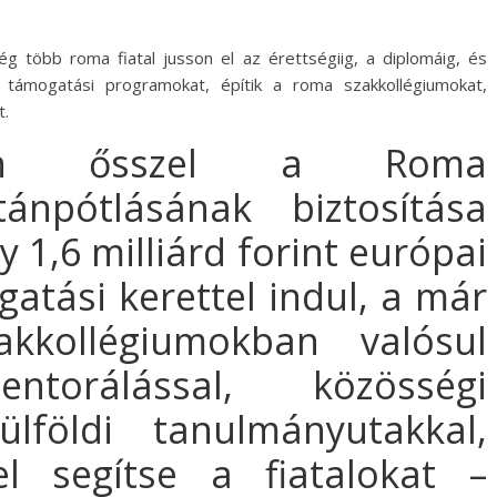
g több roma fiatal jusson el az érettségiig, a diplomáig, és
a támogatási programokat, építik a roma szakkollégiumokat,
t.
idén ősszel a Roma
ánpótlásának biztosítása
 1,6 milliárd forint európai
atási kerettel indul, a már
kollégiumokban valósul
orálással, közösségi
ülföldi tanulmányutakkal,
l segítse a fiatalokat –