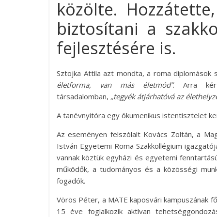
közölte. Hozzátette
biztosítani a szakko
fejlesztésére is.
Sztojka Attila azt mondta, a roma diplomások
életforma, van más életmód”
. Arra kér
társadalomban,
„tegyék átjárhatóvá az élethelyz
A tanévnyitóra egy ökumenikus istentisztelet ke
Az eseményen felszólalt Kovács Zoltán, a M
István Egyetemi Roma Szakkollégium igazgatója
vannak köztük egyházi és egyetemi fenntartású
működők, a tudományos és a közösségi munká
fogadók.
Vörös Péter, a MATE kaposvári kampuszának fői
15 éve foglalkozik aktívan tehetséggondozá