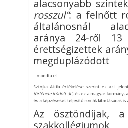
alacsonyabb szintek
rosszul”
: a felnőtt
általánosnál ala
aránya 24-ről 13 
érettségizettek ará
megduplázódott
– mondta el.
Sztojka Attila értékelése szerint ez azt jele
története íródott át”
, és ez a magyar kormány, 
és a képzéseket teljesítő romák kitartásának i
Az ösztöndíjak, 
szakkollégiumok