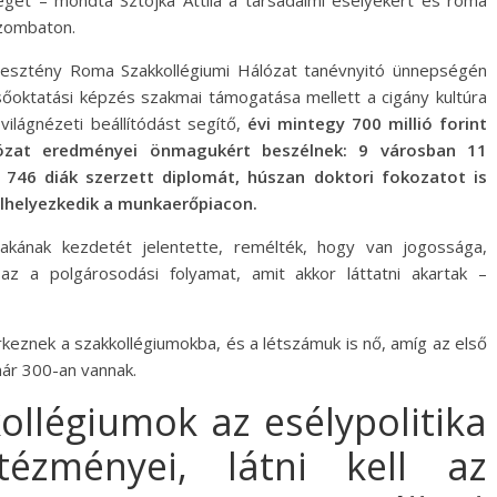
gét – mondta Sztojka Attila a társadalmi esélyekért és roma
szombaton.
eresztény Roma Szakkollégiumi Hálózat tanévnyitó ünnepségén
lsőoktatási képzés szakmai támogatása mellett a cigány kultúra
világnézeti beállítódást segítő,
évi mintegy 700 millió forint
ózat eredményei önmagukért beszélnek: 9 városban 11
746 diák szerzett diplomát, húszan doktori fokozatot is
elhelyezkedik a munkaerőpiacon.
akának kezdetét jelentette, remélték, hogy van jogossága,
 a polgárosodási folyamat, amit akkor láttatni akartak –
rkeznek a szakkollégiumokba, és a létszámuk is nő, amíg az első
már 300-an vannak.
llégiumok az esélypolitika
tézményei, látni kell az