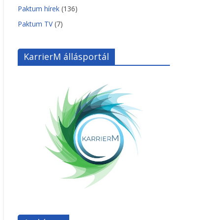
Paktum hírek
(136)
Paktum TV
(7)
KarrierM állásportál