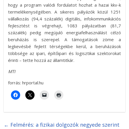
hogy a program valódi fordulatot hozhat a hazai kkv-k
termelékenységében. A sikeres pályázók közül 1251
vállalkozás (94,4 százalék) digitális, infokommunikációs
fejlesztést is végrehajt, 1083 pályázatban (81,7
százalék) pedig megújuló energiafelhasználást célzó
beruházás is szerepel. A támogatások zöme a
legkevésbé fejlett térségekbe kerül, a beruházások
többsége az ipari, építőipari és logisztikai szektorokat
érinti – tette hozzá az államtitkár.
MTI
forrás: hrportal.hu
←
Felmérés: a fizikai dolgozók negyede szerint