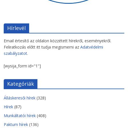
Hírlevél
Email értesítő az oldalon közzétett hírekről, eseményekről.
Feliratkozás előtt itt tudja megismerni az
Adatvédelmi
szabályzatot.
[wysija_form id="1"]
Kategóriák
Álláskeresői hírek
(328)
Hírek
(87)
Munkáltatói hírek
(408)
Paktum hírek
(136)