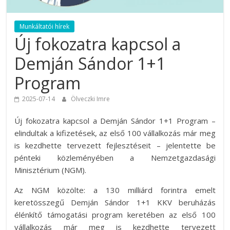
Munkáltatói hírek
Új fokozatra kapcsol a
Demján Sándor 1+1
Program
2025-07-14
Ölveczki Imre
Új fokozatra kapcsol a Demján Sándor 1+1 Program –
elindultak a kifizetések, az első 100 vállalkozás már meg
is kezdhette tervezett fejlesztéseit – jelentette be
pénteki közleményében a Nemzetgazdasági
Minisztérium (NGM).
Az NGM közölte: a 130 milliárd forintra emelt
keretösszegű Demján Sándor 1+1 KKV beruházás
élénkítő támogatási program keretében az első 100
vállalkozás már meg is kezdhette tervezett