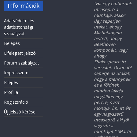
"Ha egy embernek
Információk
utcaseprő a
munkája, akkor
Adatvédelmi és
úgy seperjen
utakat, ahogy
adatbiztonsági
Michelangelo
szabályzat
festett, ahogy
Belépés
Beethoven
komponált, vagy
Elfelejtett jelszó
ahogy
Shakespeare írt
Fórum szabályzat
verseket. Olyan jól
Impresszum
seperje az utakat,
hogy a mennynek
Kilépés
és a földnek
minden lakója
Profilja
megálljon egy
Regisztráció
percre, s azt
mondja, ím, itt élt
Új jelszó kérése
egy nagyszerű
utcaseprő, aki jól
végezte a
munkáját." (Martin