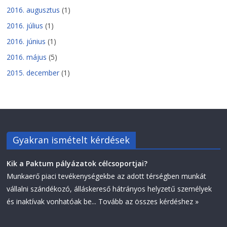
2016. augusztus
(1)
2016. július
(1)
2016. június
(1)
2016. május
(5)
2015. december
(1)
Gyakran ismételt kérdések
Kik a Paktum pályázatok célcsoportjai?
Munkaerő piaci tevékenységekbe az adott térségben munkát
vállalni szándékozó, álláskereső hátrányos helyzetű személyek
és inaktívak vonhatóak be...
Tovább az összes kérdéshez »