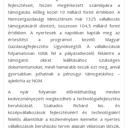
fejlesztéseit, hiszen megérkezett számlájukra a
támogatási előleg közel 10 milliárd forint értékben. A
Nemzetgazdasági Minisztérium már 1325 vállalkozás
támogatásáról döntött, összesen 104,5 milliárd forint
értékben. A nyertesek a napokban kapták meg az
értesítést a programot kezelő Magyar
Gazdaságfejlesztési Ügynökségtől. A vállalkozások
folyamatosan töltik fel a pályázatkezelő felületre a
támogatói okirat kiállításához szükséges
dokumentumokat, minél hamarabb teszik ezt meg, annál
gyorsabban juthatnak a pénzügyi támogatáshoz –
ajánlotta az NGM.
A nyár folyamán előreláthatólag minden
kedvezményezett megkezdheti a technológiafejlesztési
beruházását. Szabados Richárd kis- és
középvállalkozások fejlesztéséért és technológiáért
felelős államtitkár a közleményben kiemelte: a nyertes
vállalkozások beruházási tervei alapján világosan látszik,