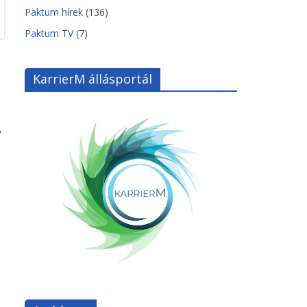
Paktum hírek
(136)
Paktum TV
(7)
KarrierM állásportál
→