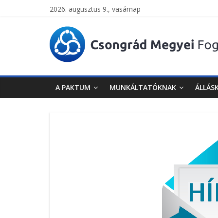
2026. augusztus 9., vasárnap
Csongrád
Megyei
Foglalkoztatási
A PAKTUM
MUNKÁLTATÓKNAK
ÁLLÁS
Paktum