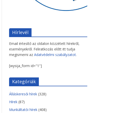
Hírlevél
Email értesítő az oldalon közzétett hírekről,
eseményekről. Feliratkozás előtt itt tudja
megismerni az
Adatvédelmi szabályzatot.
[wysija_form id="1"]
Kategóriák
Álláskeresői hírek
(328)
Hírek
(87)
Munkáltatói hírek
(408)