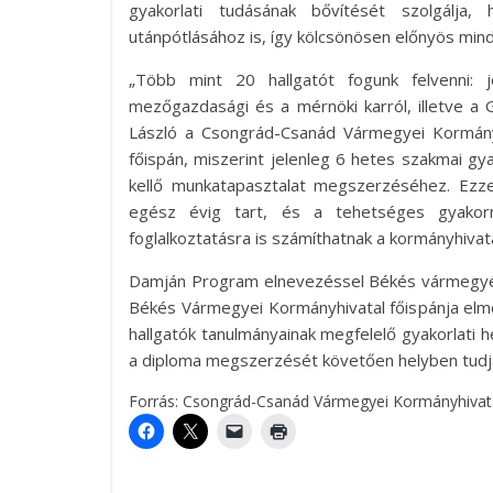
gyakorlati tudásának bővítését szolgálja,
utánpótlásához is, így kölcsönösen előnyös min
„Több mint 20 hallgatót fogunk felvenni: 
mezőgazdasági és a mérnöki karról, illetve a 
László a Csongrád-Csanád Vármegyei Kormányh
főispán, miszerint jelenleg 6 hetes szakmai gy
kellő munkatapasztalat megszerzéséhez. Ezz
egész évig tart, és a tehetséges gyakor
foglalkoztatásra is számíthatnak a kormányhivata
Damján Program elnevezéssel Békés vármegyében
Békés Vármegyei Kormányhivatal főispánja elm
hallgatók tanulmányainak megfelelő gyakorlati he
a diploma megszerzését követően helyben tudjá
Forrás: Csongrád-Csanád Vármegyei Kormányhivat