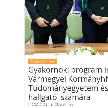
Álláskeresői hírek
Gyakornoki program i
Vármegyei Kormányhiv
Tudományegyetem és 
hallgatói számára
2025-01-28
Ölveczki Imre