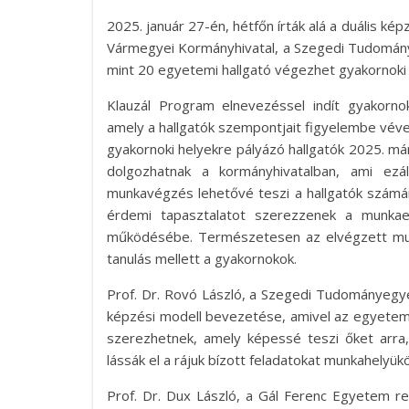
2025. január 27-én, hétfőn írták alá a duális 
Vármegyei Kormányhivatal, a Szegedi Tudomány
mint 20 egyetemi hallgató végezhet gyakornoki 
Klauzál Program elnevezéssel indít gyakorn
amely a hallgatók szempontjait figyelembe vév
gyakornoki helyekre pályázó hallgatók 2025. má
dolgozhatnak a kormányhivatalban, ami ezál
munkavégzés lehetővé teszi a hallgatók számár
érdemi tapasztalatot szerezzenek a munkaer
működésébe. Természetesen az elvégzett munká
tanulás mellett a gyakornokok.
Prof. Dr. Rovó László, a Szegedi Tudományegye
képzési modell bevezetése, amivel az egyetemi 
szerezhetnek, amely képessé teszi őket arra
lássák el a rájuk bízott feladatokat munkahelyük
Prof. Dr. Dux László, a Gál Ferenc Egyetem re