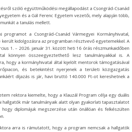
képzésről szóló együttműködési megállapodást a Csongrád-Csanád
egyetem és a Gál Ferenc Egyetem vezetői, mely alapján több,
munkát a tanulás mellett.
oki programot a Csongrád-Csanád Vármegyei Kormányhivatal,
e került kidolgozásra az programban résztvevő egyetemekkel. A
rcius 1. – 2026. január 31. között heti 16 órás részmunkaidőben
tal könnyen összeegyeztethető lesz tanulmányaikkal is. A
a, hogy a kormányhivatal által kijelölt mentorok támogatásával
őpiacon, és betekintést nyerjenek a területi közigazgatás
ért díjazás is jár, havi bruttó 140.000 Ft-ot kereshetnek a
tem rektora kiemelte, hogy a Klauzál Program célja egy duális
hallgatók már tanulmányaik alatt olyan gyakorlati tapasztalatot
, hogy diplomájuk megszerzése után önállóan és felkészülten
ön.
ktora arra is rámutatott, hogy a program nemcsak a hallgatók