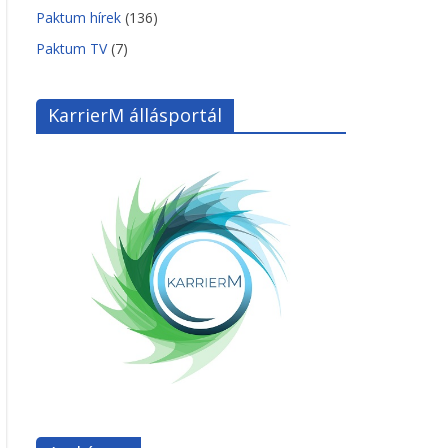
Paktum hírek
(136)
Paktum TV
(7)
KarrierM állásportál