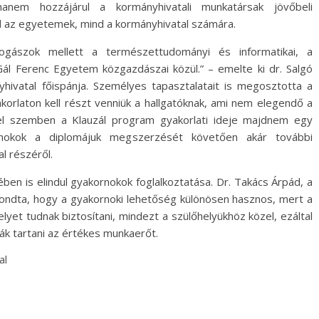
 hanem hozzájárul a kormányhivatali munkatársak jövőbeli
d az egyetemek, mind a kormányhivatal számára.
jogászok mellett a természettudományi és informatikai, a
Gál Ferenc Egyetem közgazdászai közül.” – emelte ki dr. Salgó
ivatal főispánja. Személyes tapasztalatait is megosztotta a
akorlaton kell részt venniük a hallgatóknak, ami nem elegendő a
el szemben a Klauzál program gyakorlati ideje majdnem egy
nokok a diplomájuk megszerzését követően akár további
l részéről.
 is elindul gyakornokok foglalkoztatása. Dr. Takács Árpád, a
ondta, hogy a gyakornoki lehetőség különösen hasznos, mert a
lyet tudnak biztosítani, mindezt a szülőhelyükhöz közel, ezáltal
k tartani az értékes munkaerőt.
al