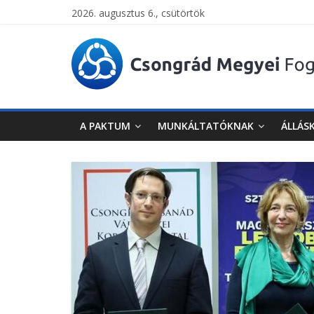
2026. augusztus 6., csütörtök
Csongrád
Megyei
Foglalkoztatási
A PAKTUM
MUNKÁLTATÓKNAK
ÁLLÁS
Paktum