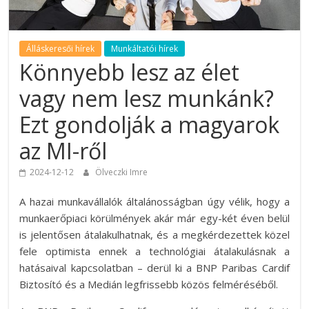
Álláskeresői hírek
Munkáltatói hírek
Könnyebb lesz az élet
vagy nem lesz munkánk?
Ezt gondolják a magyarok
az MI-ről
2024-12-12
Ölveczki Imre
A hazai munkavállalók általánosságban úgy vélik, hogy a
munkaerőpiaci körülmények akár már egy-két éven belül
is jelentősen átalakulhatnak, és a megkérdezettek közel
fele optimista ennek a technológiai átalakulásnak a
hatásaival kapcsolatban – derül ki a BNP Paribas Cardif
Biztosító és a Medián legfrissebb közös felméréséből.