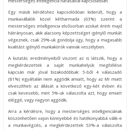
mesterséges intelligencia hatásaival kapcsolatban.
Egy másik kérdéshez kapcsolódóan kiderült, hogy a
munkavállalók közel kétharmada (63%) szerint a
mesterséges intelligencia elsősorban azokat érinti majd
hátrányosan, akik alacsony képzettséget igénylő munkát
végeznek, csak 29%-uk gondolja úgy, hogy a magasabb
kvalitást igénylő munkakörök vannak veszélyben.
A kutatás eredményeiből viszont az is látszik, hogy a
megkérdezettek a saját munkahelyük megítélése
kapcsán már jóval bizakodóbbak: 5-ből 4 válaszadó
(81%) egyáltalán nem aggódik amiatt, hogy az MI miatt
elveszítheti az állását a következő egy-két évben és
csak kevesebb, mint 5%-uk válaszolta azt, hogy emiatt
eléggé, vagy nagyon aggódik.
Arra a kérdésre, hogy a mesterséges intelligenciának
köszönhetően vajon könnyebbé és hatékonyabbá válik-e
a munkavégzés, a megkérdezettek 53%-a válaszolta