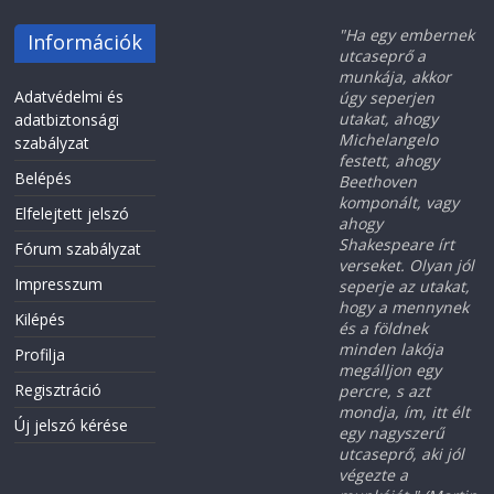
"Ha egy embernek
Információk
utcaseprő a
munkája, akkor
Adatvédelmi és
úgy seperjen
utakat, ahogy
adatbiztonsági
Michelangelo
szabályzat
festett, ahogy
Belépés
Beethoven
komponált, vagy
Elfelejtett jelszó
ahogy
Shakespeare írt
Fórum szabályzat
verseket. Olyan jól
Impresszum
seperje az utakat,
hogy a mennynek
Kilépés
és a földnek
minden lakója
Profilja
megálljon egy
Regisztráció
percre, s azt
mondja, ím, itt élt
Új jelszó kérése
egy nagyszerű
utcaseprő, aki jól
végezte a