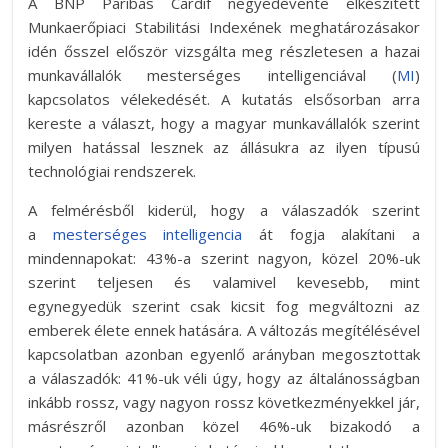
A BNP Paribas Cardif negyedévente elkészített
Munkaerőpiaci Stabilitási Indexének meghatározásakor
idén ősszel először vizsgálta meg részletesen a hazai
munkavállalók mesterséges intelligenciával (
MI
)
kapcsolatos vélekedését. A kutatás elsősorban arra
kereste a választ, hogy a magyar munkavállalók szerint
milyen hatással lesznek az állásukra az ilyen típusú
technológiai rendszerek.
A felmérésből kiderül, hogy a válaszadók szerint
a
mesterséges intelligencia
át fogja alakítani a
mindennapokat: 43%-a szerint nagyon, közel 20%-uk
szerint teljesen és valamivel kevesebb, mint
egynegyedük szerint csak kicsit fog megváltozni az
emberek élete ennek hatására. A változás megítélésével
kapcsolatban azonban egyenlő arányban megosztottak
a válaszadók: 41%-uk véli úgy, hogy az általánosságban
inkább rossz, vagy nagyon rossz következményekkel jár,
másrészről azonban közel 46%-uk bizakodó a