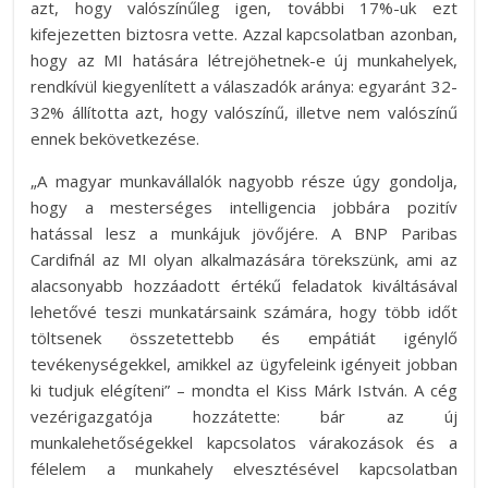
azt, hogy valószínűleg igen, további 17%-uk ezt
kifejezetten biztosra vette. Azzal kapcsolatban azonban,
hogy az MI hatására létrejöhetnek-e új munkahelyek,
rendkívül kiegyenlített a válaszadók aránya: egyaránt 32-
32% állította azt, hogy valószínű, illetve nem valószínű
ennek bekövetkezése.
„A magyar munkavállalók nagyobb része úgy gondolja,
hogy a mesterséges intelligencia jobbára pozitív
hatással lesz a munkájuk jövőjére.
A BNP Paribas
Cardifnál az MI olyan alkalmazására törekszünk, ami az
alacsonyabb hozzáadott értékű feladatok kiváltásával
lehetővé teszi munkatársaink számára, hogy
több időt
töltsenek összetettebb és empátiát igénylő
tevékenységekkel,
amikkel az ügyfeleink igényeit jobban
ki tudjuk elégíteni” – mondta el Kiss Márk István. A cég
vezérigazgatója hozzátette: bár az új
munkalehetőségekkel kapcsolatos várakozások és a
félelem a munkahely elvesztésével kapcsolatban