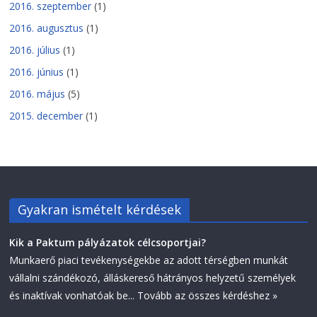
2016. szeptember
(1)
2016. augusztus
(1)
2016. július
(1)
2016. június
(1)
2016. május
(5)
2015. december
(1)
Gyakran ismételt kérdések
Kik a Paktum pályázatok célcsoportjai?
Munkaerő piaci tevékenységekbe az adott térségben munkát
vállalni szándékozó, álláskereső hátrányos helyzetű személyek
és inaktívak vonhatóak be...
Tovább az összes kérdéshez »