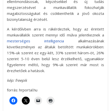
ellentmondásosak, képzésekkel és új tudás
megszerzésével a munkavállalók fokozhatják
magabiztosságukat és csökkenthetik a jövő okozta
bizonytalanság érzését.
A kérdőívben arra is rákérdeztek, hogy az érintett
munkavállalók szerint mennyi idő múlva jelentkeznek a
mesterséges intelligencia
alkalmazásának
következményei az általuk betöltött munkakörökben:
15%-uk szerint ez egy-két, 33% szerint három-öt, 26%
szerint 5-10 éven belül lesz érzékelhető, ugyanakkor
figyelemre méltó, hogy 9%-uk szerint már most is
érezhetőek a hatások.
kép: freepik
forrás: hrportal.hu