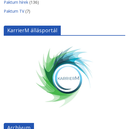
Paktum hírek
(136)
Paktum TV
(7)
KarrierM állásportál
Archívum