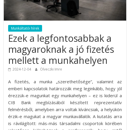
Munkáltatói hírek
Ezek a legfontosabbak a
magyaroknak a jó fizetés
mellett a munkahelyen
2024-12-04
Ölveczki Imre
A fizetés, a munka „szerethetősége”, valamint az
emberi kapcsolatok határozzák meg leginkább, hogy jól
érezzük-e magunkat egy munkahelyen – ez is kiderül a
CIB Bank megbízásából készített reprezentatív
felmérésből, amelyben arra voltak kíváncsiak, a helyükön
érzik-e magukat a magyar munkavállalók. A kutatás arra
is rávilágított: más-más társadalmi csoportok körében