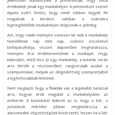
jelentősen különböznek a preferenciák, hogy mitől
értékelnek jónak egy munkahelyet. A pénzintézet szerint
éppen ezért fontos, hogy minél többen tegyék fel
maguknak a kérdést, valóban a számukra
legmegfelelőbb munkahelyen dolgoznak-e jelenleg.
Azt, hogy valaki mennyire szívesen lát neki a munkahelyi
teendőknek nap mint nap, számos összetevő
befolyásolhatja, viszont alapvetően meghatározza,
mennyire érzi értékteremtőnek a munkáját. Hogy
kiderüljön, mitől lesz jó egy munkahely, a kutatás során
arra kérték a résztvevőket, rangsorolják azokat a
szempontokat, melyek az elégedettség szempontjából
a legfontosabbak lehetnek.
Nem meglepő, hogy a
fizetés
van a leginkább hatással
arra, hogyan érzik magukat a munkahelyükön az
emberek. A kutatásból kiderült az is, hogy a bér, a
juttatások mértéke jobban meghatározza az
alacsonyabb végzettségűek közérzetét, hiszen ha a bér