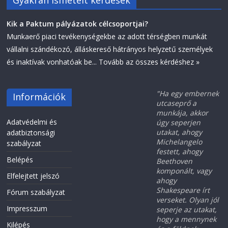
Gyakran ismételt kérdések
Kik a Paktum pályázatok célcsoportjai?
Munkaerő piaci tevékenységekbe az adott térségben munkát
vállalni szándékozó, álláskereső hátrányos helyzetű személyek
és inaktívak vonhatóak be...
Tovább az összes kérdéshez »
"Ha egy embernek
Információk
utcaseprő a
munkája, akkor
Adatvédelmi és
úgy seperjen
utakat, ahogy
adatbiztonsági
Michelangelo
szabályzat
festett, ahogy
Belépés
Beethoven
komponált, vagy
Elfelejtett jelszó
ahogy
Shakespeare írt
Fórum szabályzat
verseket. Olyan jól
Impresszum
seperje az utakat,
hogy a mennynek
Kilépés