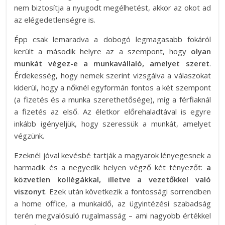
nem biztosítja a nyugodt megélhetést, akkor az okot ad
az elégedetlenségre is.
Épp csak lemaradva a dobogó legmagasabb fokáról
került a második helyre az a szempont, hogy
olyan
munkát végez-e a munkavállaló, amelyet szeret
.
Érdekesség, hogy nemek szerint vizsgálva a válaszokat
kiderül, hogy a nőknél egyformán fontos a két szempont
(a fizetés és a munka szerethetősége), míg a férfiaknál
a fizetés az első. Az életkor előrehaladtával is egyre
inkább igényeljük, hogy szeressük a munkát, amelyet
végzünk.
Ezeknél jóval kevésbé tartják a magyarok lényegesnek a
harmadik és a negyedik helyen végző két tényezőt:
a
közvetlen kollégákkal, illetve a vezetőkkel való
viszonyt
. Ezek után következik a fontossági sorrendben
a home office, a munkaidő, az ügyintézési szabadság
terén megvalósuló rugalmasság – ami nagyobb értékkel