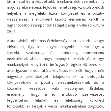
bír a fiatal és a képzettebb munkavállalók szemében –,
majd az előrelépési, fejlődési lehetőség. Az utolsó előtti
helyekre a megfelelő fizikai környezet és a pozitív
visszajelzés, a munkáért kapott elismerés került, a
legfontosabb szempontok listáját pedig a vállalati kultúra
zárja.
A kutatásból több más érdekesség is kirajzolódik. Ahogy
idősödünk, úgy lesz egyre nagyobb jelentősége a
korrekt, szakmailag és emberileg
kompetens
vezetőknek
abban, hogy mennyire érzünk jónak egy
munkahelyet. A
nyitott, befogadó légkör
40 éves kor
alatt igazán fontos, utána kevésbé. Kiderült, hogy a nők
nagyobb jelentőséget tulajdonítanak a befogadó
környezetnek, a
pozitív visszajelzéseknek
és a
közvetlen vezetővel való viszonynak. Érdekes
eredmény, hogy a
jól működő szervezetet
(egyértelmű feladat- és felelősségi köröket)
fontosabbnak tartják a városi munkahelyeken dolgozók,