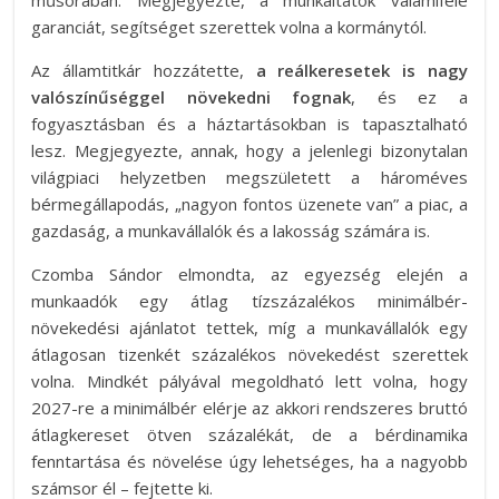
műsorában. Megjegyezte, a munkáltatók valamiféle
garanciát, segítséget szerettek volna a kormánytól.
Az államtitkár hozzátette,
a reálkeresetek is nagy
valószínűséggel növekedni fognak
, és ez a
fogyasztásban és a háztartásokban is tapasztalható
lesz. Megjegyezte, annak, hogy a jelenlegi bizonytalan
világpiaci helyzetben megszületett a hároméves
bérmegállapodás, „nagyon fontos üzenete van” a piac, a
gazdaság, a munkavállalók és a lakosság számára is.
Czomba Sándor elmondta, az egyezség elején a
munkaadók egy átlag tízszázalékos minimálbér-
növekedési ajánlatot tettek, míg a munkavállalók egy
átlagosan tizenkét százalékos növekedést szerettek
volna. Mindkét pályával megoldható lett volna, hogy
2027-re a minimálbér elérje az akkori rendszeres bruttó
átlagkereset ötven százalékát, de a bérdinamika
fenntartása és növelése úgy lehetséges, ha a nagyobb
számsor él – fejtette ki.