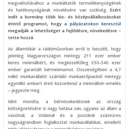
megvalósításához a munkáltatók termelékenységének
és hatékonyságának növelésére van szükség.
Ezért
indít a kormány több kis- és középvállalkozásokat
érintő programot, hogy
a pályázatokon keresztül
megadják a lehetőséget a fejlődésre, növekedésre –
tette hozzá
.
Az államtitkár a rádióműsorban arról is beszélt, hogy
jelenleg Magyarországon mintegy 211 ezer ember
keres minimálbért, és megközelítőleg 330-340 ezer
ember garantált bérminimumot. Összeségében a 4,7
millió munkavállalót számláló munkaerőpiacból mintegy
egymillió embert érint közvetlenül a minimálbér-emelés
– jegyezte meg.
Mint mondta, a bérnövekedésnek az ország
költségvetésére is nagy hatása van, ugyanis az állam a
vasútnál, a Volánnál és a postánál százezres
nagyságrendben foglalkoztat munkavállalókat, emellett