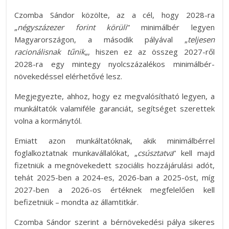
Czomba Sándor közölte, az a cél, hogy 2028-ra
„
négyszázezer forint körüli
” minimálbér legyen
Magyarországon, a második pályával „
teljesen
racionálisnak tűnik
„, hiszen ez az összeg 2027-ről
2028-ra egy mintegy nyolcszázalékos minimálbér-
növekedéssel elérhetővé lesz.
Megjegyezte, ahhoz, hogy ez megvalósítható legyen, a
munkáltatók valamiféle garanciát, segítséget szerettek
volna a kormánytól.
Emiatt azon munkáltatóknak, akik minimálbérrel
foglalkoztatnak munkavállalókat, „
csúsztatva
” kell majd
fizetniük a megnövekedett szociális hozzájárulási adót,
tehát 2025-ben a 2024-es, 2026-ban a 2025-öst, míg
2027-ben a 2026-os értéknek megfelelően kell
befizetniük – mondta az államtitkár.
Czomba Sándor szerint a bérnövekedési pálya sikeres