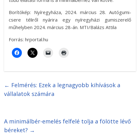
több ellátási forma is a minimálbérhez van kötve.
Borítókép: Nyíregyháza, 2024. március 28. Autógumi-
csere téliről nyárira egy nyíregyházi gumiszerelő
műhelyben 2024. március 28-án. MTI/Balázs Attila
Forrás: hrportal.hu
←
Felmérés: Ezek a legnagyobb kihívások a
vállalatok számára
A minimálbér-emelés felfelé tolja a fölötte lévő
béreket?
→