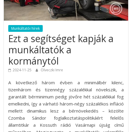
Munkáltatói hírek
Ezt a segítséget kapják a
munkáltatók a
kormánytól
2024-11-25
Ölveczki Imre
A következő három évben a minimálbér kilenc,
tizenhárom és tizennégy százalékkal növekszik, a
garantált bérminimum pedig jövőre hét százalékkal fog
emelkedni, így a várható három-négy százalékos infláció
mellett dinamikus lesz a bérnövekedés – közölte
Czomba Sándor foglalkoztatáspolitikáért felelős
államtitkár a Kossuth rádió Vasárnapi újság című