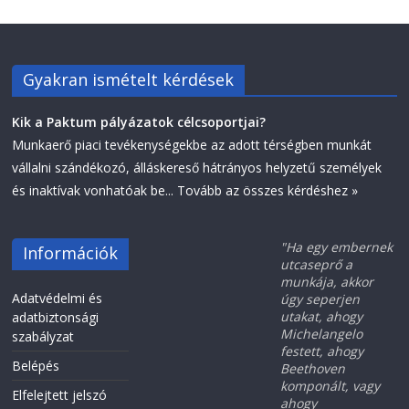
Gyakran ismételt kérdések
Kik a Paktum pályázatok célcsoportjai?
Munkaerő piaci tevékenységekbe az adott térségben munkát
vállalni szándékozó, álláskereső hátrányos helyzetű személyek
és inaktívak vonhatóak be...
Tovább az összes kérdéshez »
"Ha egy embernek
Információk
utcaseprő a
munkája, akkor
Adatvédelmi és
úgy seperjen
utakat, ahogy
adatbiztonsági
Michelangelo
szabályzat
festett, ahogy
Belépés
Beethoven
komponált, vagy
Elfelejtett jelszó
ahogy