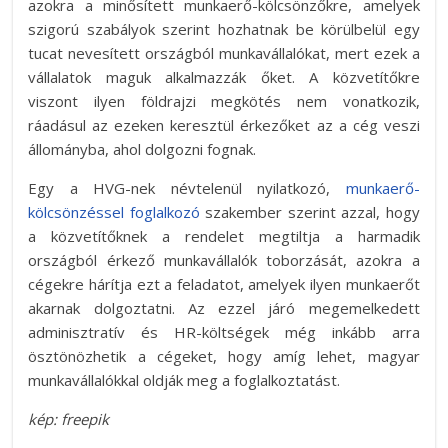
azokra a minősített munkaerő-kölcsönzőkre, amelyek
szigorú szabályok szerint hozhatnak be körülbelül egy
tucat nevesített országból munkavállalókat, mert ezek a
vállalatok maguk alkalmazzák őket. A közvetítőkre
viszont ilyen földrajzi megkötés nem vonatkozik,
ráadásul az ezeken keresztül érkezőket az a cég veszi
állományba, ahol dolgozni fognak.
Egy a HVG-nek névtelenül nyilatkozó,
munkaerő-
kölcsönzéssel foglalkozó
szakember szerint azzal, hogy
a közvetítőknek a rendelet megtiltja a harmadik
országból érkező munkavállalók toborzását, azokra a
cégekre hárítja ezt a feladatot, amelyek ilyen munkaerőt
akarnak dolgoztatni. Az ezzel járó megemelkedett
adminisztratív és HR-költségek még inkább arra
ösztönözhetik a cégeket, hogy amíg lehet, magyar
munkavállalókkal oldják meg a foglalkoztatást.
kép: freepik