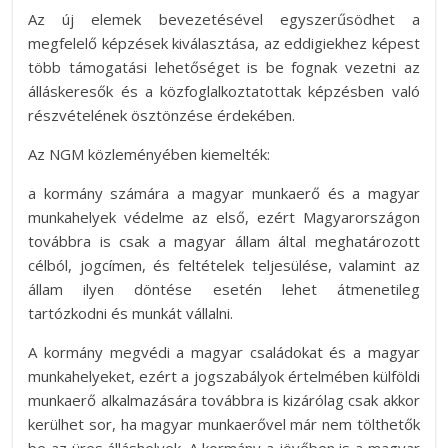
Az új elemek bevezetésével egyszerűsödhet a
megfelelő képzések kiválasztása, az eddigiekhez képest
több támogatási lehetőséget is be fognak vezetni az
álláskeresők és a közfoglalkoztatottak képzésben való
részvételének ösztönzése érdekében.
Az NGM közleményében kiemelték:
a kormány számára a magyar munkaerő és a magyar
munkahelyek védelme az első, ezért Magyarországon
továbbra is csak a magyar állam által meghatározott
célból, jogcímen, és feltételek teljesülése, valamint az
állam ilyen döntése esetén lehet átmenetileg
tartózkodni és munkát vállalni.
A kormány megvédi a magyar családokat és a magyar
munkahelyeket, ezért a jogszabályok értelmében külföldi
munkaerő alkalmazására továbbra is kizárólag csak akkor
kerülhet sor, ha magyar munkaerővel már nem tölthetők
be az üres álláshelyek. A kormány a jövőben is a magyar