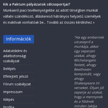
Kik a Paktum pályázatok célcsoportjai?
Munkaerő piaci tevékenységekbe az adott térségben munkát
vállalni szándékozó, álláskereső hátrányos helyzetű személyek
és inaktívak vonhatóak be...
Tovább az összes kérdéshez »
"Ha egy embernek
Információk
utcaseprő a
munkája, akkor
Adatvédelmi és
úgy seperjen
utakat, ahogy
adatbiztonsági
Michelangelo
szabályzat
festett, ahogy
Belépés
Beethoven
komponált, vagy
Elfelejtett jelszó
ahogy
Shakespeare írt
Fórum szabályzat
verseket. Olyan jól
Impresszum
seperje az utakat,
hogy a mennynek
Kilépés
és a földnek
minden lakója
Profilja