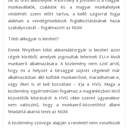
munkavállalók, családok és a magyar munkahelyek
védelmét szem előtt tartva, a kellő szigorral fogja
alakítani a vendégmunkások foglalkoztatásának hazai
szabályozását – fogalmazott az NGM.
Több akkugyár is kieshet?
Ennek fényében több akkumulátorgyár is kieshet azon
cégek köréből, amelyek jogosultak lehetnek EU-n kívüli
munkaerő alkalmazására. A közlemény nem szól arról,
hogy mi a helyzet a bírsággal sújtott cégeknél már
alkalmazásban álló külföldi munkaerővel, maradhatnak-e,
vagy őket is el kell bocsátani – írja a HVG. Maga a
közlemény egyértelműen fogalmaz a magánkézben lévő
közvetítők kitúrásáról. A HVG cikke szerint ugyanakkor
nem valószínű, hogy a munkaerő-közvetítést állami
feladattá akarná tenni az NGM.
A közlemény szövege alapján a rendelet nem vonatkozik