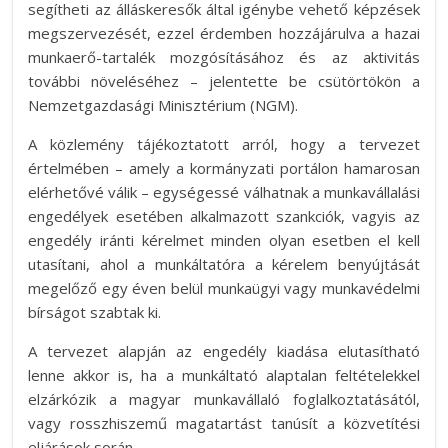
segítheti az álláskeresők által igénybe vehető képzések
megszervezését, ezzel érdemben hozzájárulva a hazai
munkaerő-tartalék mozgósításához és az aktivitás
további növeléséhez – jelentette be csütörtökön a
Nemzetgazdasági Minisztérium (NGM).
A közlemény tájékoztatott arról, hogy a tervezet
értelmében – amely a kormányzati portálon hamarosan
elérhetővé válik – egységessé válhatnak a munkavállalási
engedélyek esetében alkalmazott szankciók, vagyis
az
engedély iránti kérelmet minden olyan esetben el kell
utasítani, ahol a munkáltatóra a kérelem benyújtását
megelőző egy éven belül munkaügyi vagy munkavédelmi
bírságot szabtak ki.
A tervezet alapján az engedély kiadása
elutasítható
lenne akkor is, ha a munkáltató alaptalan feltételekkel
elzárkózik a magyar munkavállaló foglalkoztatásától,
vagy rosszhiszemű magatartást tanúsít a közvetítési
eljárások során.