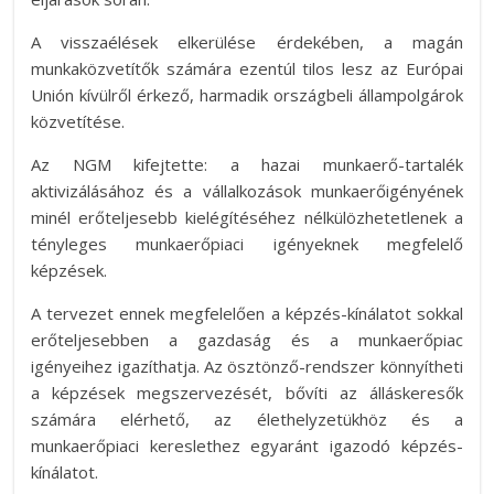
A visszaélések elkerülése érdekében, a magán
munkaközvetítők számára ezentúl tilos lesz az Európai
Unión kívülről érkező, harmadik országbeli állampolgárok
közvetítése.
Az NGM kifejtette: a hazai munkaerő-tartalék
aktivizálásához és a vállalkozások munkaerőigényének
minél erőteljesebb kielégítéséhez nélkülözhetetlenek a
tényleges munkaerőpiaci igényeknek megfelelő
képzések.
A tervezet ennek megfelelően a képzés-kínálatot sokkal
erőteljesebben a gazdaság és a munkaerőpiac
igényeihez igazíthatja. Az ösztönző-rendszer könnyítheti
a képzések megszervezését, bővíti az álláskeresők
számára elérhető, az élethelyzetükhöz és a
munkaerőpiaci kereslethez egyaránt igazodó képzés-
kínálatot.