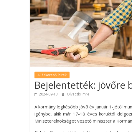
Álláskeresői hírek
Bejelentették: jövőre 
2024-09-13
Ölveczki Imre
A kormány legkésőbb jövő év január 1-jétől mu
igénybe, akik már 17-18 éves koruktól dolgozn
Miniszterelnökséget vezető miniszter a Kormán