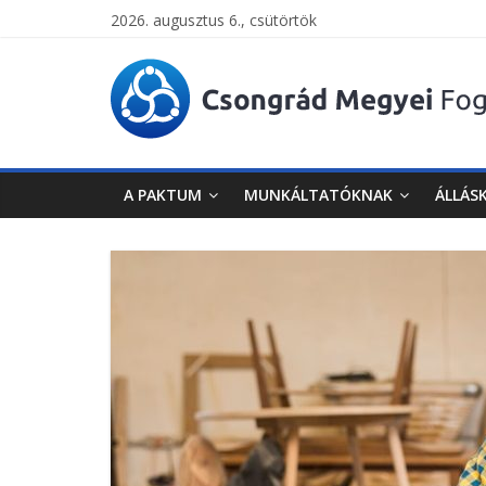
2026. augusztus 6., csütörtök
Csongrád
Megyei
Foglalkoztatási
A PAKTUM
MUNKÁLTATÓKNAK
ÁLLÁS
Paktum