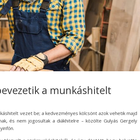
bevezetik a munkáshitelt
nkáshitelt vezet be; a kedvezményes kölcsönt azok vehetik majd
ak, és nem jogosultak a diákhitelre – közölte Gulyás Gergely
yinfón.