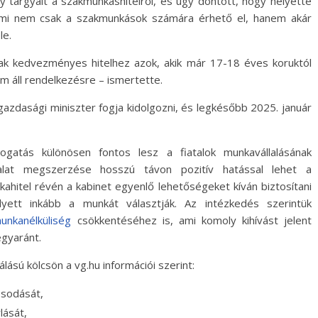
y tárgyalt a szakmunkáshitelről, és úgy döntött, hogy helyette
 ami nem csak a szakmunkások számára érhető el, hanem akár
le.
ak kedvezményes hitelhez azok, akik már 17-18 éves koruktól
em áll rendelkezésre – ismertette.
gazdasági miniszter fogja kidolgozni, és legkésőbb 2025. január
gatás különösen fontos lesz a fiatalok munkavállalásának
alat megszerzése hosszú távon pozitív hatással lehet a
ahitel révén a kabinet egyenlő lehetőségeket kíván biztosítani
elyett inkább a munkát választják. Az intézkedés szerintük
munkanélküliség
csökkentéséhez is, ami komoly kihívást jelent
gyaránt.
lású kölcsön a vg.hu információi szerint:
lósodását,
lását,