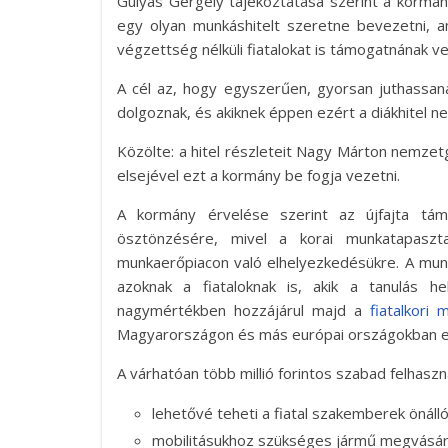
Gulyás Gergely tájékoztatása szerint a kormán
egy olyan munkáshitelt szeretne bevezetni,
végzettség nélküli fiatalokat is támogatnának ve
A cél az, hogy egyszerűen, gyorsan juthassan
dolgoznak, és akiknek éppen ezért a diákhitel n
Közölte: a hitel részleteit Nagy Márton nemzet
elsejével ezt a kormány be fogja vezetni.
A kormány érvelése szerint az újfajta támo
ösztönzésére, mivel a korai munkatapaszt
munkaerőpiacon való elhelyezkedésükre. A munk
azoknak a fiataloknak is, akik a tanulás h
nagymértékben hozzájárul majd a
fiatalkori 
Magyarországon és más európai országokban e
A várhatóan több millió forintos szabad felhaszná
lehetővé teheti a fiatal szakemberek önál
mobilitásukhoz szükséges jármű megvásár