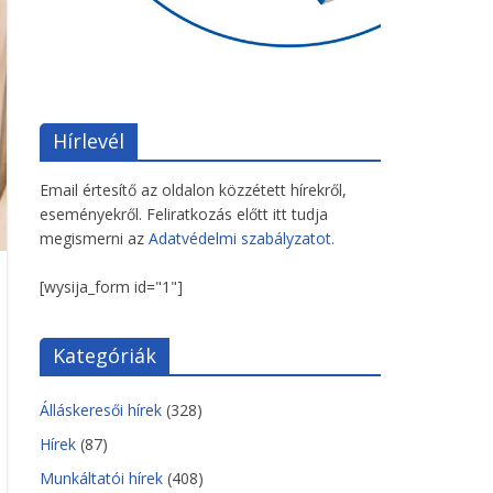
Hírlevél
Email értesítő az oldalon közzétett hírekről,
eseményekről. Feliratkozás előtt itt tudja
megismerni az
Adatvédelmi szabályzatot.
[wysija_form id="1"]
Kategóriák
Álláskeresői hírek
(328)
Hírek
(87)
Munkáltatói hírek
(408)