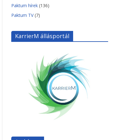
Paktum hírek
(136)
Paktum TV
(7)
KarrierM állásportál