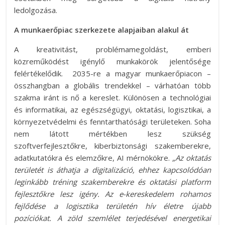
ledolgozása.
A munkaerőpiac szerkezete alapjaiban alakul át
A kreativitást, problémamegoldást, emberi
közreműködést igénylő munkakörök jelentősége
felértékelődik. 2035-re a magyar munkaerőpiacon –
összhangban a globális trendekkel – várhatóan több
szakma iránt is nő a kereslet. Különösen a technológiai
és informatikai, az egészségügyi, oktatási, logisztikai, a
környezetvédelmi és fenntarthatósági területeken. Soha
nem látott mértékben lesz szükség
szoftverfejlesztőkre, kiberbiztonsági szakemberekre,
adatkutatókra és elemzőkre, AI mérnökökre.
„Az oktatás
területét is áthatja a digitalizáció, ehhez kapcsolódóan
leginkább tréning szakemberekre és oktatási platform
fejlesztőkre lesz igény. Az e-kereskedelem rohamos
fejlődése a logisztika területén hív életre újabb
pozíciókat. A zöld szemlélet terjedésével energetikai