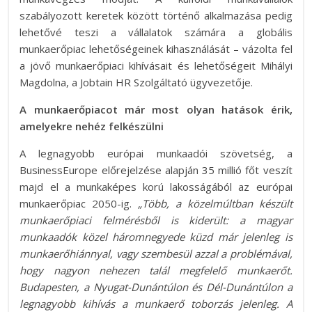
szabályozott keretek között történő alkalmazása pedig
lehetővé teszi a vállalatok számára a globális
munkaerőpiac lehetőségeinek kihasználását – vázolta fel
a jövő munkaerőpiaci kihívásait és lehetőségeit Mihályi
Magdolna, a Jobtain HR Szolgáltató ügyvezetője.
A munkaerőpiacot már most olyan hatások érik,
amelyekre nehéz felkészülni
A legnagyobb európai munkaadói szövetség, a
BusinessEurope előrejelzése alapján 35 millió főt veszít
majd el a munkaképes korú lakosságából az európai
munkaerőpiac 2050-ig.
„Több, a közelmúltban készült
munkaerőpiaci felmérésből is kiderült: a magyar
munkaadók közel háromnegyede küzd már jelenleg is
munkaerőhiánnyal, vagy szembesül azzal a problémával,
hogy nagyon nehezen talál megfelelő munkaerőt.
Budapesten, a Nyugat-Dunántúlon és Dél-Dunántúlon a
legnagyobb kihívás a munkaerő toborzás jelenleg. A