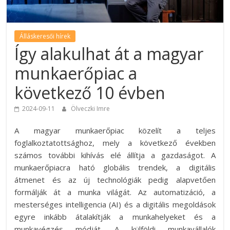
Álláskeresői hírek
Így alakulhat át a magyar
munkaerőpiac a
következő 10 évben
2024-09-11
Ölveczki Imre
A magyar munkaerőpiac közelít a teljes
foglalkoztatottsághoz, mely a következő években
számos további kihívás elé állítja a gazdaságot. A
munkaerőpiacra ható globális trendek, a digitális
átmenet és az új technológiák pedig alapvetően
formálják át a munka világát. Az automatizáció, a
mesterséges intelligencia (AI) és a digitális megoldások
egyre inkább átalakítják a munkahelyeket és a
munkavégzés módját. A külföldi munkavállalók