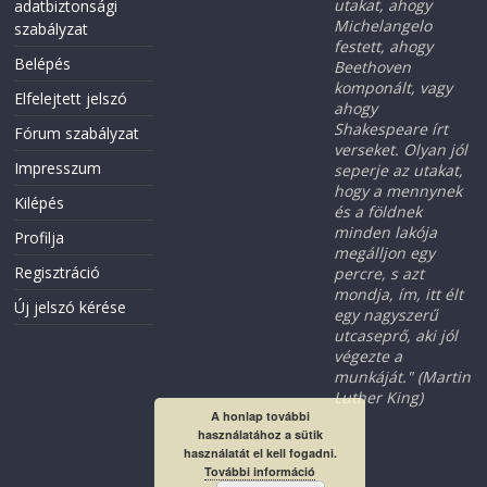
utakat, ahogy
adatbiztonsági
Michelangelo
szabályzat
festett, ahogy
Belépés
Beethoven
komponált, vagy
Elfelejtett jelszó
ahogy
Shakespeare írt
Fórum szabályzat
verseket. Olyan jól
Impresszum
seperje az utakat,
hogy a mennynek
Kilépés
és a földnek
minden lakója
Profilja
megálljon egy
Regisztráció
percre, s azt
mondja, ím, itt élt
Új jelszó kérése
egy nagyszerű
utcaseprő, aki jól
végezte a
munkáját." (Martin
Luther King)
A honlap további
használatához a sütik
használatát el kell fogadni.
További információ