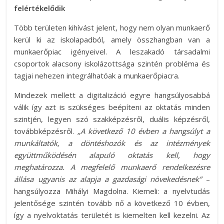
felértékelődik
Több területen kihívást jelent, hogy nem olyan munkaerő
kerül ki az iskolapadból, amely összhangban van a
munkaerőpiac igényeivel. A leszakadó társadalmi
csoportok alacsony iskolázottsága szintén probléma és
tagjai nehezen integrálhatóak a munkaerőpiacra.
Mindezek mellett a digitalizáció egyre hangsúlyosabbá
válik így azt is szükséges beépíteni az oktatás minden
szintjén, legyen szó szakképzésről, duális képzésről,
továbbképzésről.
„A következő 10 évben a hangsúlyt a
munkáltatók, a döntéshozók és az intézmények
együttműködésén alapuló oktatás kell, hogy
meghatározza. A megfelelő munkaerő rendelkezésre
állása ugyanis az alapja a gazdasági növekedésnek”
–
hangsúlyozza Mihályi Magdolna. Kiemeli: a nyelvtudás
jelentősége szintén tovább nő a következő 10 évben,
így a nyelvoktatás területét is kiemelten kell kezelni. Az