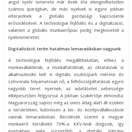
angol nyelv ismerete már évek óta elengedhetetlen
számos iparágban, de más nyelvek is egyre jobban
elterjednek a globális gazdasági kapcsolatok
erősödésével. A technológiai fejlődés és a digitalizáció,
valamint a globális munkaerőpiac pedig megköveteli a
nyelvismeretet.
Digitalizáció terén hatalmas lemaradásban vagyunk
A technológiai fejlődés megállíthatatlan, ehhez a
munkavállalóknak, a munkáltatóknak, az oktatásnak is
alkalmazkodni kell. A digitális eszközpark mérete és
színvonala folyamatosan nő, a felhőszolgáltatások egyre
nagyobb teret nyernek, az adatátvitel sebessége
elképesztően felgyorsul. A Jobtain szakértője elmondta:
Magyarország sajnos még az uniós átlag alatt áll ezeken
a területeken, különösen a kis- és középvállalkozások
vannak lemaradásban. Becslések szerint a magyar
munkaerő körülbelül 70%-a KKV-knál dolgozik, így
esetükben még sürgetőbb a digitális hátrány