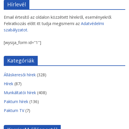
Hírlevél
Email értesítő az oldalon közzétett hírekről, eseményekről.
Feliratkozás előtt itt tudja megismerni az
Adatvédelmi
szabályzatot.
[wysija_form id="1"]
Kategóriák
Álláskeresői hírek
(328)
Hírek
(87)
Munkáltatói hírek
(408)
Paktum hírek
(136)
Paktum TV
(7)