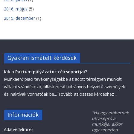
2016. május
(5)
2015. december
(1)
Gyakran ismételt kérdések
Kik a Paktum pályázatok célcsoportjai?
Munkaerő piaci tevékenységekbe az adott térségben munkát
vállalni szándékozó, álláskereső hátrányos helyzetű személyek
és inaktívak vonhatóak be...
Tovább az összes kérdéshez »
"Ha egy embernek
Információk
utcaseprő a
munkája, akkor
Adatvédelmi és
úgy seperjen