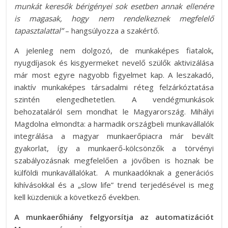
munkát keresők bérigényei sok esetben annak ellenére
is magasak, hogy nem rendelkeznek megfelelő
tapasztalattal”
– hangsúlyozza a szakértő.
A jelenleg nem dolgozó, de munkaképes fiatalok,
nyugdíjasok és kisgyermeket nevelő szülők aktivizálása
már most egyre nagyobb figyelmet kap. A leszakadó,
inaktív munkaképes társadalmi réteg felzárkóztatása
szintén elengedhetetlen. A vendégmunkások
behozataláról sem mondhat le Magyarország. Mihályi
Magdolna elmondta: a harmadik országbeli munkavállalók
integrálása a magyar munkaerőpiacra már bevált
gyakorlat, így a munkaerő-kölcsönzők a törvényi
szabályozásnak megfelelően a jövőben is hoznak be
külföldi munkavállalókat. A munkaadóknak a generációs
kihívásokkal és a „slow life” trend terjedésével is meg
kell küzdeniük a következő években.
A munkaerőhiány felgyorsítja az automatizációt