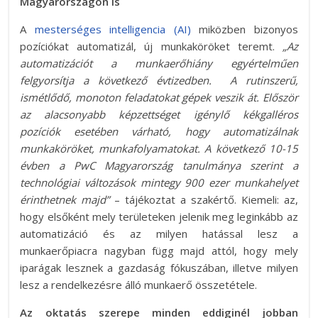
Magyarországon is
A
mesterséges intelligencia (AI)
miközben bizonyos
pozíciókat automatizál, új munkaköröket teremt.
„Az
automatizációt a munkaerőhiány egyértelműen
felgyorsítja a következő évtizedben. A rutinszerű,
ismétlődő, monoton feladatokat gépek veszik át. Először
az alacsonyabb képzettséget igénylő kékgalléros
pozíciók esetében várható, hogy automatizálnak
munkaköröket, munkafolyamatokat. A következő 10-15
évben a PwC Magyarország tanulmánya szerint a
technológiai változások mintegy 900 ezer munkahelyet
érinthetnek majd”
– tájékoztat a szakértő. Kiemeli: az,
hogy elsőként mely területeken jelenik meg leginkább az
automatizáció és az milyen hatással lesz a
munkaerőpiacra nagyban függ majd attól, hogy mely
iparágak lesznek a gazdaság fókuszában, illetve milyen
lesz a rendelkezésre álló munkaerő összetétele.
Az oktatás szerepe minden eddiginél jobban