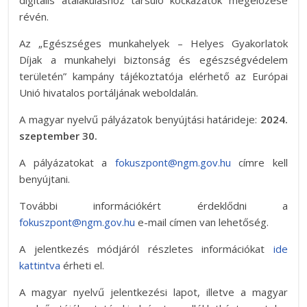
digitális átalakuláshoz társuló kockázatok megelőzése
révén.
Az „Egészséges munkahelyek – Helyes Gyakorlatok
Díjak a munkahelyi biztonság és egészségvédelem
területén” kampány tájékoztatója elérhető az Európai
Unió hivatalos portáljának weboldalán.
A magyar nyelvű pályázatok benyújtási határideje:
2024.
szeptember 30.
A pályázatokat a
fokuszpont@ngm.gov.hu
címre kell
benyújtani.
További információkért érdeklődni a
fokuszpont@ngm.gov.hu
e-mail címen van lehetőség.
A jelentkezés módjáról részletes információkat
ide
kattintva
érheti el.
A magyar nyelvű jelentkezési lapot, illetve a magyar