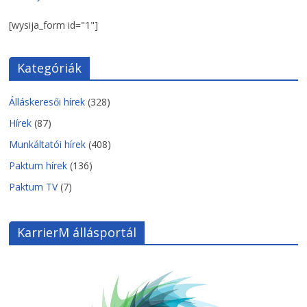
[wysija_form id="1"]
Kategóriák
Álláskeresői hírek
(328)
Hírek
(87)
Munkáltatói hírek
(408)
Paktum hírek
(136)
Paktum TV
(7)
KarrierM állásportál