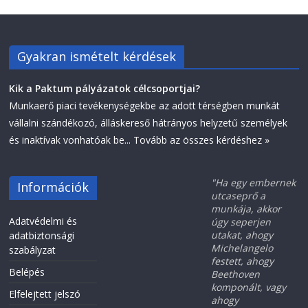
Gyakran ismételt kérdések
Kik a Paktum pályázatok célcsoportjai?
Munkaerő piaci tevékenységekbe az adott térségben munkát
vállalni szándékozó, álláskereső hátrányos helyzetű személyek
és inaktívak vonhatóak be...
Tovább az összes kérdéshez »
"Ha egy embernek
Információk
utcaseprő a
munkája, akkor
Adatvédelmi és
úgy seperjen
utakat, ahogy
adatbiztonsági
Michelangelo
szabályzat
festett, ahogy
Belépés
Beethoven
komponált, vagy
Elfelejtett jelszó
ahogy