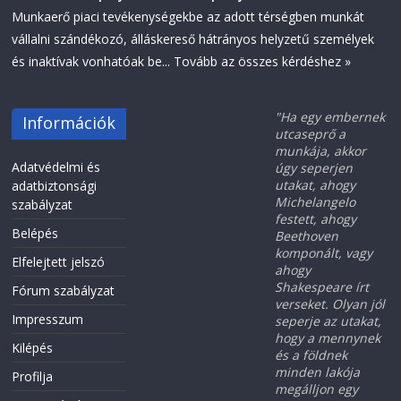
Munkaerő piaci tevékenységekbe az adott térségben munkát
vállalni szándékozó, álláskereső hátrányos helyzetű személyek
és inaktívak vonhatóak be...
Tovább az összes kérdéshez »
"Ha egy embernek
Információk
utcaseprő a
munkája, akkor
Adatvédelmi és
úgy seperjen
utakat, ahogy
adatbiztonsági
Michelangelo
szabályzat
festett, ahogy
Belépés
Beethoven
komponált, vagy
Elfelejtett jelszó
ahogy
Shakespeare írt
Fórum szabályzat
verseket. Olyan jól
Impresszum
seperje az utakat,
hogy a mennynek
Kilépés
és a földnek
minden lakója
Profilja
megálljon egy