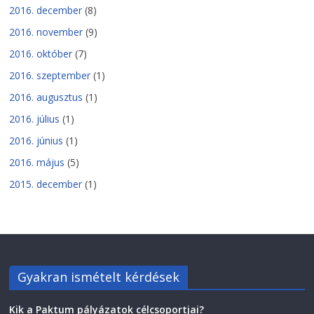
2016. december
(8)
2016. november
(9)
2016. október
(7)
2016. szeptember
(1)
2016. augusztus
(1)
2016. július
(1)
2016. június
(1)
2016. május
(5)
2015. december
(1)
Gyakran ismételt kérdések
Kik a Paktum pályázatok célcsoportjai?