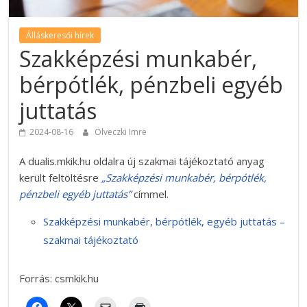
Álláskeresői hírek
Szakképzési munkabér,
bérpótlék, pénzbeli egyéb
juttatás
2024-08-16
Ölveczki Imre
A dualis.mkik.hu oldalra új szakmai tájékoztató anyag
került feltöltésre
„Szakképzési munkabér, bérpótlék,
pénzbeli egyéb juttatás”
címmel.
Szakképzési munkabér, bérpótlék, egyéb juttatás –
szakmai tájékoztató
Forrás: csmkik.hu