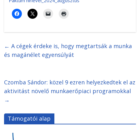
Paktum hírlevél_2024_augusztus
←
A cégek érdeke is, hogy megtartsák a munka
és magánélet egyensúlyát
Czomba Sándor: közel 9 ezren helyezkedtek el az
aktivitást növelő munkaerőpiaci programokkal
→
Támogatói alap