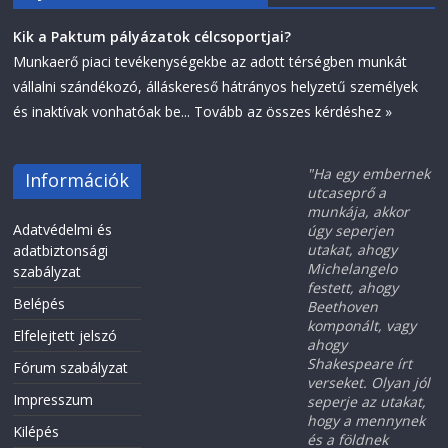
Kik a Paktum pályázatok célcsoportjai?
Munkaerő piaci tevékenységekbe az adott térségben munkát
vállalni szándékozó, álláskereső hátrányos helyzetű személyek
és inaktívak vonhatóak be...
Tovább az összes kérdéshez »
"Ha egy embernek
Információk
utcaseprő a
munkája, akkor
Adatvédelmi és
úgy seperjen
utakat, ahogy
adatbiztonsági
Michelangelo
szabályzat
festett, ahogy
Belépés
Beethoven
komponált, vagy
Elfelejtett jelszó
ahogy
Shakespeare írt
Fórum szabályzat
verseket. Olyan jól
Impresszum
seperje az utakat,
hogy a mennynek
Kilépés
és a földnek