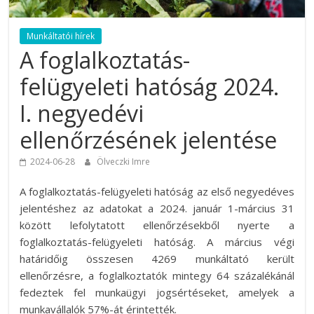
Munkáltatói hírek
A foglalkoztatás-
felügyeleti hatóság 2024.
I. negyedévi
ellenőrzésének jelentése
2024-06-28
Ölveczki Imre
A foglalkoztatás-felügyeleti hatóság az első negyedéves
jelentéshez az adatokat a 2024. január 1-március 31
között lefolytatott ellenőrzésekből nyerte a
foglalkoztatás-felügyeleti hatóság. A március végi
határidőig összesen 4269 munkáltató került
ellenőrzésre, a foglalkoztatók mintegy 64 százalékánál
fedeztek fel munkaügyi jogsértéseket, amelyek a
munkavállalók 57%-át érintették.