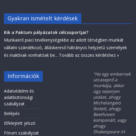
Gyakran ismételt kérdések
Kik a Paktum pályázatok célcsoportjai?
Munkaerő piaci tevékenységekbe az adott térségben munkát
vállalni szándékozó, álláskereső hátrányos helyzetű személyek
és inaktívak vonhatóak be...
Tovább az összes kérdéshez »
"Ha egy embernek
Információk
utcaseprő a
munkája, akkor
Adatvédelmi és
úgy seperjen
utakat, ahogy
adatbiztonsági
Michelangelo
szabályzat
festett, ahogy
Belépés
Beethoven
komponált, vagy
Elfelejtett jelszó
ahogy
Shakespeare írt
Fórum szabályzat