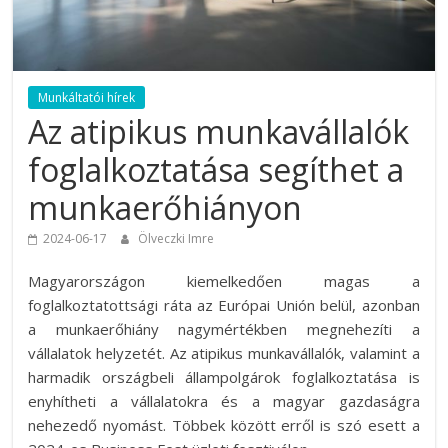
Munkáltatói hírek
Az atipikus munkavállalók
foglalkoztatása segíthet a
munkaerőhiányon
2024-06-17
Ölveczki Imre
Magyarországon kiemelkedően magas a
foglalkoztatottsági ráta az Európai Unión belül, azonban
a munkaerőhiány nagymértékben megnehezíti a
vállalatok helyzetét. Az atipikus munkavállalók, valamint a
harmadik országbeli állampolgárok foglalkoztatása is
enyhítheti a vállalatokra és a magyar gazdaságra
nehezedő nyomást. Többek között erről is szó esett a