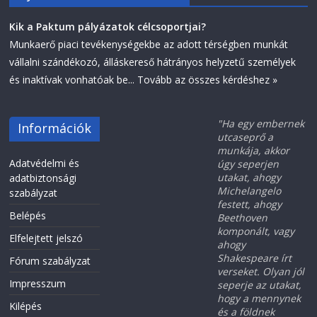
Kik a Paktum pályázatok célcsoportjai?
Munkaerő piaci tevékenységekbe az adott térségben munkát
vállalni szándékozó, álláskereső hátrányos helyzetű személyek
és inaktívak vonhatóak be...
Tovább az összes kérdéshez »
"Ha egy embernek
Információk
utcaseprő a
munkája, akkor
Adatvédelmi és
úgy seperjen
utakat, ahogy
adatbiztonsági
Michelangelo
szabályzat
festett, ahogy
Belépés
Beethoven
komponált, vagy
Elfelejtett jelszó
ahogy
Shakespeare írt
Fórum szabályzat
verseket. Olyan jól
Impresszum
seperje az utakat,
hogy a mennynek
Kilépés
és a földnek