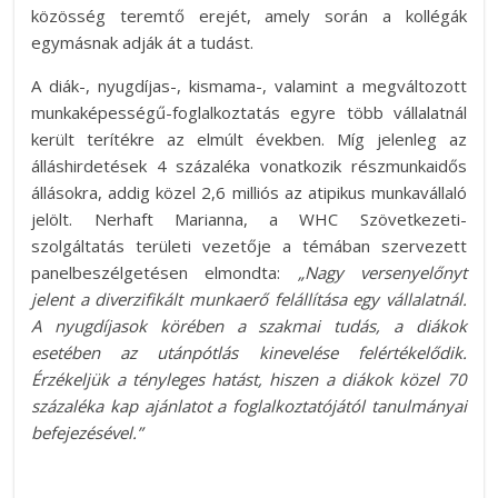
közösség teremtő erejét, amely során a kollégák
egymásnak adják át a tudást.
A diák-, nyugdíjas-, kismama-, valamint a megváltozott
munkaképességű-foglalkoztatás egyre több vállalatnál
került terítékre az elmúlt években. Míg jelenleg az
álláshirdetések 4 százaléka vonatkozik részmunkaidős
állásokra, addig közel 2,6 milliós az atipikus munkavállaló
jelölt. Nerhaft Marianna, a WHC Szövetkezeti-
szolgáltatás területi vezetője a témában szervezett
panelbeszélgetésen elmondta:
„Nagy versenyelőnyt
jelent a diverzifikált munkaerő felállítása egy vállalatnál.
A nyugdíjasok körében a szakmai tudás, a diákok
esetében az utánpótlás kinevelése felértékelődik.
Érzékeljük a tényleges hatást, hiszen a diákok közel 70
százaléka kap ajánlatot a foglalkoztatójától tanulmányai
befejezésével.”