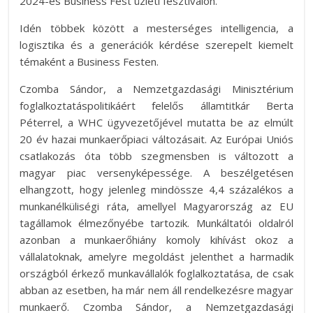
2024-es Business Fest üzleti fesztiválon.
Idén többek között a mesterséges intelligencia, a
logisztika és a generációk kérdése szerepelt kiemelt
témaként a Business Festen.
Czomba Sándor, a Nemzetgazdasági Minisztérium
foglalkoztatáspolitikáért felelős államtitkár Berta
Péterrel, a WHC ügyvezetőjével mutatta be az elmúlt
20 év hazai munkaerőpiaci változásait. Az Európai Uniós
csatlakozás óta több szegmensben is változott a
magyar piac versenyképessége. A beszélgetésen
elhangzott, hogy jelenleg mindössze 4,4 százalékos a
munkanélküliségi ráta, amellyel Magyarország az EU
tagállamok élmezőnyébe tartozik. Munkáltatói oldalról
azonban a munkaerőhiány komoly kihívást okoz a
vállalatoknak, amelyre megoldást jelenthet a harmadik
országból érkező munkavállalók foglalkoztatása, de csak
abban az esetben, ha már nem áll rendelkezésre magyar
munkaerő. Czomba Sándor, a Nemzetgazdasági