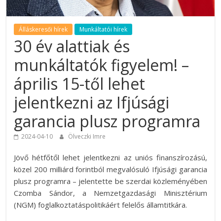
Álláskeresői hírek
Munkáltatói hírek
30 év alattiak és
munkáltatók figyelem! –
április 15-től lehet
jelentkezni az Ifjúsági
garancia plusz programra
2024-04-10
Ölveczki Imre
Jövő hétfőtől lehet jelentkezni az uniós finanszírozású,
közel 200 milliárd forintból megvalósuló Ifjúsági garancia
plusz programra – jelentette be szerdai közleményében
Czomba Sándor, a Nemzetgazdasági Minisztérium
(NGM) foglalkoztatáspolitikáért felelős államtitkára.