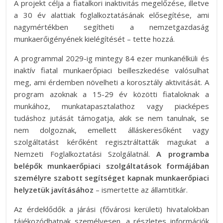
A projekt célja a fiatalkori inaktivitás megelőzése, illetve
a 30 év alattiak foglalkoztatásának elősegítése, ami
nagymértékben segítheti a nemzetgazdaság
munkaerőigényének kielégítését – tette hozzá.
A programmal 2029-ig mintegy 84 ezer munkanélküli és
inaktív fiatal munkaerőpiaci beilleszkedése valósulhat
meg, ami érdemben növelheti a korosztály aktivitását. A
program azoknak a 15-29 év közötti fiataloknak a
munkához, munkatapasztalathoz vagy piacképes
tudáshoz jutását támogatja, akik se nem tanulnak, se
nem dolgoznak, emellett álláskeresőként vagy
szolgáltatást kérőként regisztráltatták magukat a
Nemzeti Foglalkoztatási Szolgálatnál.
A programba
belépők munkaerőpiaci szolgáltatások formájában
személyre szabott segítséget kapnak munkaerőpiaci
helyzetük javításához
– ismertette az államtitkár.
Az érdeklődők a járási (fővárosi kerületi) hivatalokban
tájékozódhatnak személyesen, a részletes információk