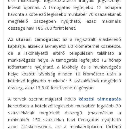
óra munkaidejű foglalkoztatásra irányuló jogviszonyt
létesít újonnan. A támogatás legfeljebb 12 hónapra
havonta a kötelező legkisebb munkabér 70 százalékának
megfelelő összegben nyújtható, azaz maximális
összege havi 186 760 forint lehet.
Az utazási támogatást
az a regisztrált álláskereső
kaphatja, akinek a lakhelyétől 60 kilométernél közelebbi,
de a lakóhelyétől eltérő településen található a
munkavégzés helye. A támogatás legfeljebb 12 hónap
időtartamra nyújtható, a lakóhely és a munkavégzés
helye közötti távolság minden 10 kilométere után a
kötelező legkisebb munkabér 5 százalékának megfelelő
összeg, azaz 13 340 forint vehető igénybe.
A tervek szerint májustól induló
képzési támogatás
keretében a kötelező legkisebb munkabér legalább 70
százalékának megfelelő összegű (maximálisan a
minimálbér 150 százaléka) havi támogatás nyújtható
azon álláskeresőnek, aki a munkaerőpiacon történő