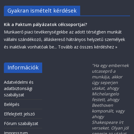
Gyakran ismételt kérdések
Kik a Paktum pályázatok célcsoportjai?
Munkaerő piaci tevékenységekbe az adott térségben munkát
vállalni szándékozó, álláskereső hátrányos helyzetű személyek
és inaktívak vonhatóak be...
Tovább az összes kérdéshez »
"Ha egy embernek
Információk
utcaseprő a
munkája, akkor
Adatvédelmi és
úgy seperjen
utakat, ahogy
adatbiztonsági
Michelangelo
szabályzat
festett, ahogy
Belépés
Beethoven
komponált, vagy
Elfelejtett jelszó
ahogy
Shakespeare írt
Fórum szabályzat
verseket. Olyan jól
Impresszum
seperje az utakat,