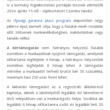
is a kormány foglalkoztatási portálján lesznek elérhetők
2024. április 15-től – tájékoztatott Czomba Sándor.
Az
Ifjúsági garancia plusz program
alapvetően négy
pillérre épül, kiemelt célja, hogy a fiatalok minél rövidebb
időt töltsenek munkanélküliségben, inaktivitásban vagy
tanulás nélkül.
A bértámogatás
nem hátrányos helyzetű fiatalok
esetében a munkaadónak nyújtott támogatás, amelynek
időtartama legfeljebb 4 hónap, a hátrányos helyzetűek
esetében legfeljebb 6 hónap lehet. A támogatás
mértéke a munkaadót terhelő bruttó bér 50 százaléka,
maximum havi 250 ezer forint lehet.
A lakhatási támogatást az a regisztrált álláskereső
kaphatja, akinek a lakóhelyétől legalább 60 kilométerre
lévő településen van a munkavégzés helye, továbbá aki
legalább 6 hónap időtartamra szóló és legalább heti 20